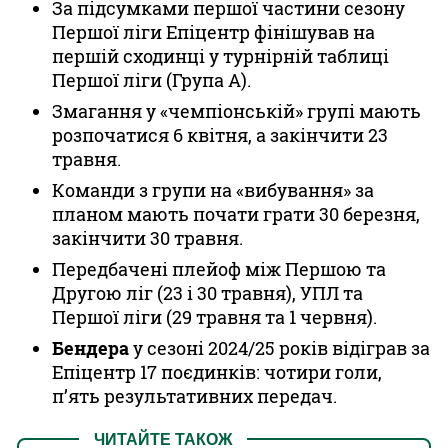
За підсумками першої частини сезону
Першої ліги Епіцентр фінішував на
першій сходинці у турнірній таблиці
Першої ліги (Група А).
Змагання у «чемпіонській» групі мають
розпочатися 6 квітня, а закінчити 23
травня.
Команди з групи на «вибування» за
планом мають почати грати 30 березня,
закінчити 30 травня.
Передбачені плейоф між Першою та
Другою ліг (23 і 30 травня), УПЛ та
Першої ліги (29 травня та 1 червня).
Бендера
у сезоні 2024/25 років відіграв за
Епіцентр 17 поєдинків: чотири голи,
п’ять результативних передач.
ЧИТАЙТЕ ТАКОЖ