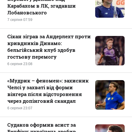
Карабахом в ЛК, згадавши
Лобановського
7 серпня 07:59
Сікан зіграв за Андерлехт проти
кривдників Динамо:
бельгійський клуб здобув
гостьову перемогу
6 серпня 23:08
«Мудрик – феномен»: захисник
Челсі у захваті від форми
вінгера після відсторонення
через допінговий скандал
6 серпня 23:07
Судаков оформив асист за
Бенфіку: українець зробив