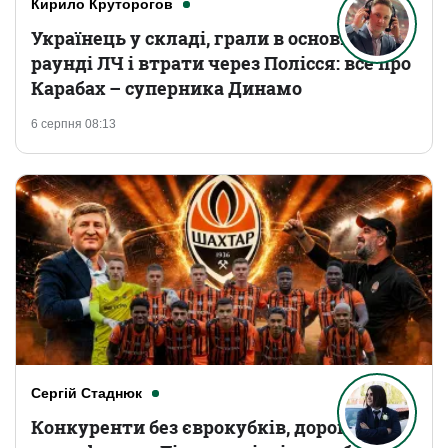
Кирило Круторогов
Українець у складі, грали в основному
раунді ЛЧ і втрати через Полісся: все про
Карабах – суперника Динамо
6 серпня 08:13
Сергій Стаднюк
Конкуренти без єврокубків, дорогі