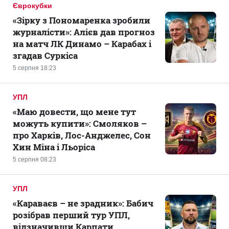
Єврокубки
«Зірку з Пономаренка зробили
журналісти»: Алієв дав прогноз
на матч ЛК Динамо – Карабах і
згадав Суркіса
5 серпня 18:23
УПЛ
«Маю довести, що мене тут
можуть купити»: Смоляков –
про Харків, Лос-Анджелес, Сон
Хин Міна і Льоріса
5 серпня 08:23
УПЛ
«Караваєв – не зрадник»: Бабич
розібрав перший тур УПЛ,
відзначивши Карпати,