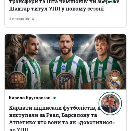
трансфери та Ліга чемпіонів: чи збереже
Шахтар титул УПЛ у новому сезоні
3 серпня 08:14
Кирило Круторогов
Карпати підписали футболістів, що
виступали за Реал, Барселону та
Атлетико: хто вони та як «докотилися»
до УПЛ