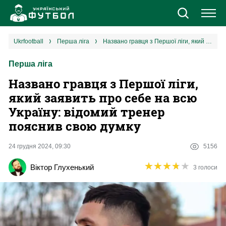
Новини
ukrfootball
перша ліга
Названо гравця з Першої ліги, який заявить про себе на всю Україну: відомий тренер пояснив свою думку
Перша ліга
Збірна
Названо гравця з Першої ліги,
Єврокубки
який заявить про себе на всю
Україну: відомий тренер
УПЛ
пояснив свою думку
1 ліга
24 грудня 2024, 09:30
5156
★
★
★
★
★
★
★
★
★
★
Віктор Глухенький
3 голоси
2 ліга
Різне
Букмекери