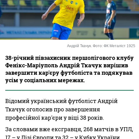
Казино
Андрій Ткачук. Фото: ФК Металіст 1925
38-річний півзахисник першолігового клубу
Фенікс-Маріуполь Андрій Ткачук вирішив
завершити кар'єру футболіста та подякував
усім у соціальних мережах.
Відомий український футболіст Андрій
Ткачук оголосив про завершення
професійної кар'єри у віці 38 років.
За словами вже ексгравця, 268 матчів в УПЛ,
17 – у Лізі Європи та 32 – у Кубку України