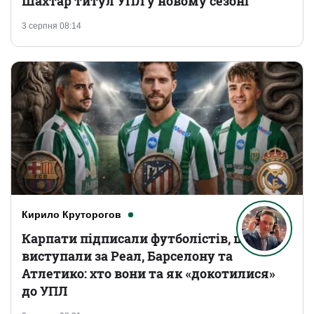
Шахтар титул УПЛ у новому сезоні
3 серпня 08:14
Кирило Круторогов
Карпати підписали футболістів, що
виступали за Реал, Барселону та
Атлетико: хто вони та як «докотилися»
до УПЛ