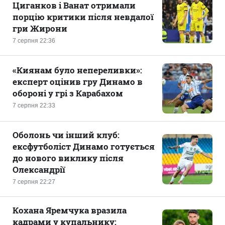
Циганков і Ванат отримали
порцію критики після невдалої
гри Жирони
7 серпня 22:36
«Киянам було непереливки»:
експерт оцінив гру Динамо в
обороні у грі з Карабахом
7 серпня 22:33
Оболонь чи інший клуб:
ексфутболіст Динамо готується
до нового виклику після
Олександрії
7 серпня 22:27
Кохана Яремчука вразила
кадрами у купальнику: