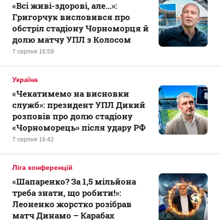
«Всі живі-здорові, але...»:
Григорчук висловився про
обстріл стадіону Чорноморця й
долю матчу УПЛ з Колосом
7 серпня 16:59
Україна
«Чекатимемо на висновки
служб»: президент УПЛ Дикий
розповів про долю стадіону
«Чорноморець» після удару РФ
7 серпня 16:42
Ліга конференцій
«Шапаренко? За 1,5 мільйона
треба знати, що робити!»:
Леоненко жорстко розібрав
матч Динамо – Карабах