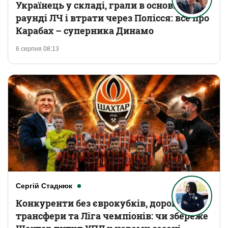
Українець у складі, грали в основному
раунді ЛЧ і втрати через Полісся: все про
Карабах – суперника Динамо
6 серпня 08:13
Сергій Стаднюк
Конкуренти без єврокубків, дорогі
трансфери та Ліга чемпіонів: чи збереже