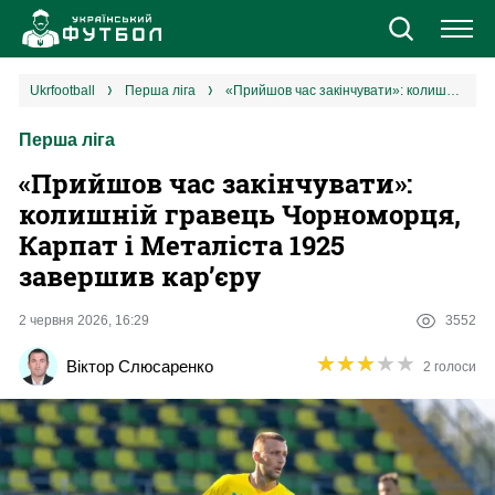
Новини
ukrfootball
перша ліга
«‎Прийшов час закінчувати»: колишній гравець Чорноморця, Карпат і Металіста 1925 завершив кар’єру
Перша ліга
Збірна
«‎Прийшов час закінчувати»:
Єврокубки
колишній гравець Чорноморця,
Карпат і Металіста 1925
УПЛ
завершив кар’єру
1 ліга
2 червня 2026, 16:29
3552
★
★
★
★
★
★
★
★
★
★
Віктор Слюсаренко
2 голоси
2 ліга
Різне
Букмекери