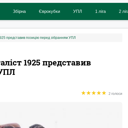
Збірна
Єврокубки
УПЛ
1 ліга
2 ліг
1925 представив позицію перед зібранням УПЛ
таліст 1925 представив
 УПЛ
★
★
★
★
★
★
★
★
★
★
2 голоси