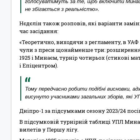
голосуватимуть за те, щоб включити Минай 
не збігається з реальністю».
Нєдєлін також розповів, які варіанти замі
час засідання:
«Теоретично, виходячи з регламенту, в УАФ
чули з преси щонайменше три: розширення
1925 і Минаєм, турнір чотирьох (стикові м
і Епіцентром).
Тому передчасно робити подібні висновки, адже
висунуто учасниками загальних зборів, які У
Дніпро-1 за підсумками сезону 2023/24 посі
В підсумковій турнірній таблиці УПЛ Минай
вилетів у Першу лігу.