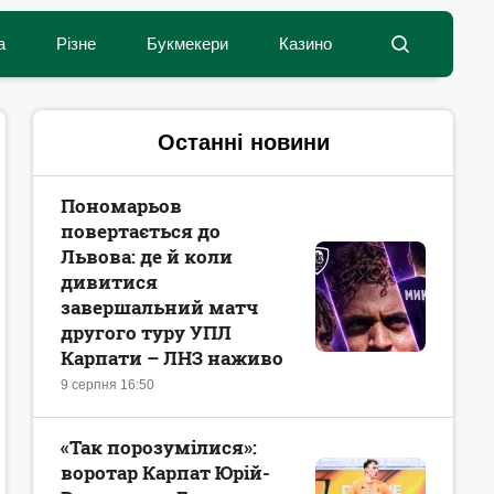
а
Різне
Букмекери
Казино
Останні новини
Пономарьов
повертається до
Львова: де й коли
дивитися
завершальний матч
другого туру УПЛ
Карпати – ЛНЗ наживо
9 серпня 16:50
«Так порозумілися»:
воротар Карпат Юрій-