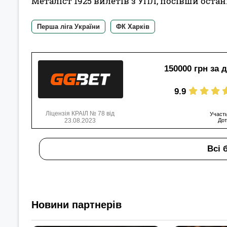
Металіст 1925 вилетів з УПЛ, посівши останн
Перша ліга України
ФК Харків
150000 грн за 
9.9
Ліцензія КРАІЛ № 78 від
Участь
23.08.2023
Дот
Всі 