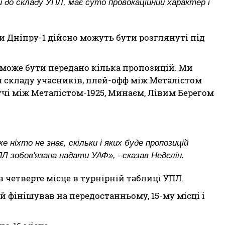
до складу УПЛ, має суто провокаційний характер і
ни Дніпру-1 дійсно можуть бути розглянуті під
 може бути передано кілька пропозицій. Ми
 складу учасників, плей-офф між Металістом
атчі між Металістом-1925, Минаєм, Лівим Берегом
 ніхто не знає, скільки і яких буде пропозицій
ПЛ зобов'язана надати УАФ», –сказав Недєлін.
в четверте місце в турнірній таблиці УПЛ.
 фінішував на передостанньому, 15-му місці і