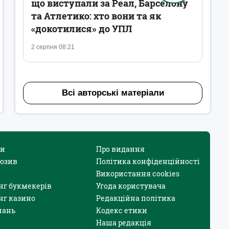
що виступали за Реал, Барселону
та Атлетико: хто вони та як
«докотилися» до УПЛ
2 серпня 08:21
Всі авторські матеріали
и
Про видання
юзив
Політика конфіденційності
Використання cookies
нг букмекерів
Угода користувача
нг казино
Редакційна політика
нань
Кодекс етики
Наша редакція