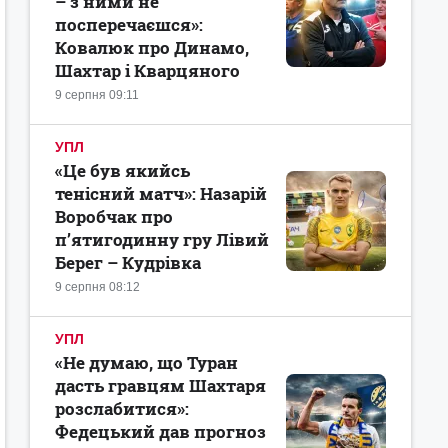
– з ними не
посперечаєшся»:
Ковалюк про Динамо,
Шахтар і Кварцяного
9 серпня 09:11
УПЛ
«Це був якийсь
тенісний матч»: Назарій
Воробчак про
п’ятигодинну гру Лівий
Берег – Кудрівка
9 серпня 08:12
УПЛ
«Не думаю, що Туран
дасть гравцям Шахтаря
розслабитися»:
Федецький дав прогноз