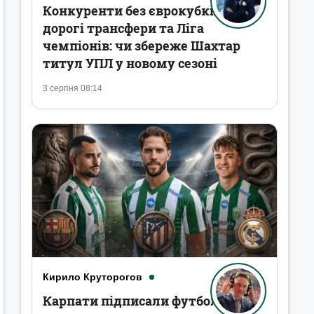
Конкуренти без єврокубків,
дорогі трансфери та Ліга
чемпіонів: чи збереже Шахтар
титул УПЛ у новому сезоні
3 серпня 08:14
Кирило Круторогов
Карпати підписали футболістів,