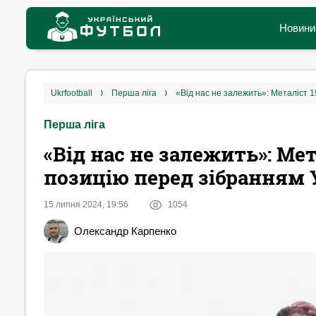
Новини
ukrfootball
перша ліга
«Від нас не залежить»: Металіст 
Перша ліга
«Від нас не залежить»: Ме
позицію перед зібранням
15 липня 2024, 19:56
1054
Олександр Карпенко