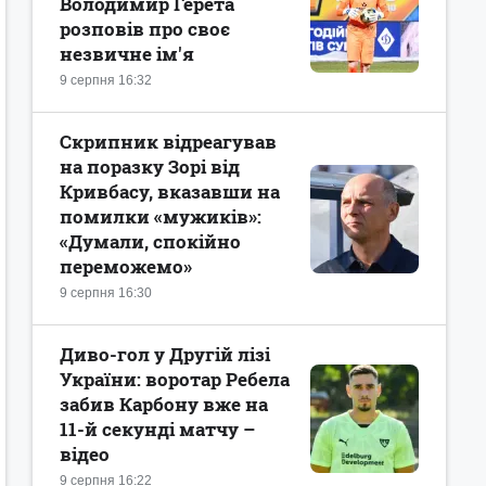
Володимир Герета
розповів про своє
незвичне ім'я
9 серпня 16:32
Скрипник відреагував
на поразку Зорі від
Кривбасу, вказавши на
помилки «мужиків»:
«Думали, спокійно
переможемо»
9 серпня 16:30
Диво-гол у Другій лізі
України: воротар Ребела
забив Карбону вже на
11-й секунді матчу –
відео
9 серпня 16:22