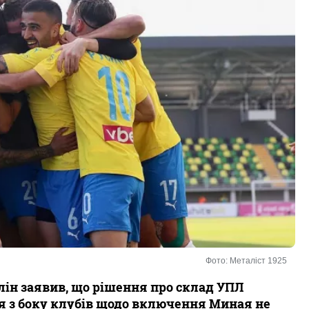
Фото: Металіст 1925
лін заявив, що рішення про склад УПЛ
я з боку клубів щодо включення Миная не