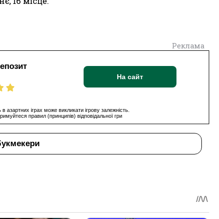
є, 16 місце.
Реклама
депозит
На сайт
 в азартних іграх може викликати ігрову залежність.
римуйтеся правил (принципів) відповідальної гри
букмекери