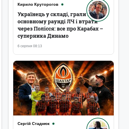
Кирило Круторогов
Українець у складі, грали в
основному раунді ЛЧ і втрати
через Полісся: все про Карабах –
суперника Динамо
6 серпня 08:13
Сергій Стаднюк