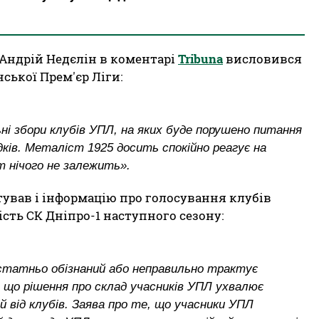
 Андрій Недєлін в коментарі
Tribuna
висловився
ської Прем'єр Ліги:
ьні збори клубів УПЛ, на яких буде порушено питання
ідків. Металіст 1925 досить спокійно реагує на
ут нічого не залежить».
ував і інформацію про голосування клубів
ть СК Дніпро-1 наступного сезону:
статньо обізнаний або неправильно трактує
 що рішення про склад учасників УПЛ ухвалює
й від клубів. Заява про те, що учасники УПЛ