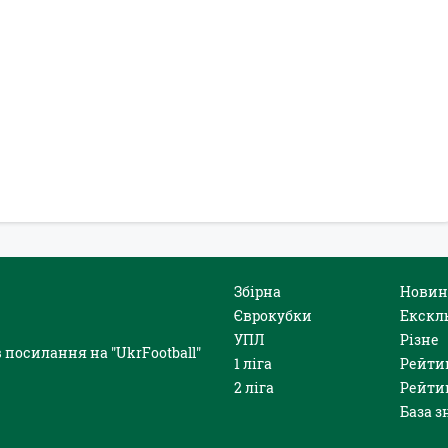
Збірна
Новин
Єврокубки
Екскл
УПЛ
Різне
 посилання на "UkrFootball"
1 ліга
Рейти
2 ліга
Рейти
База з