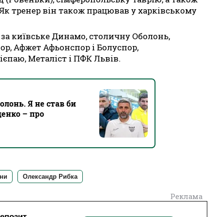
ї. Як тренер він також працював у харківському
 за київське Динамо, столичну Оболонь,
ор, Афжет Афьонспор і Болуспор,
єпаю, Металіст і ПФК Львів.
олонь. Я не став би
енко – про
їни
Олександр Рибка
Реклама
депозит