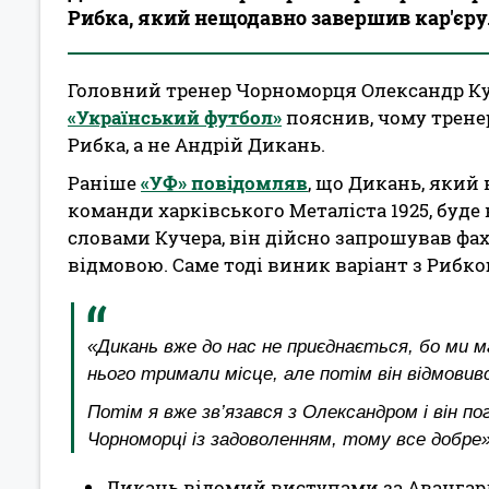
Рибка, який нещодавно завершив кар'єру
Головний тренер Чорноморця Олександр К
«Український футбол»
пояснив, чому трене
Рибка, а не Андрій Дикань.
Раніше
«УФ» повідомляв
, що Дикань, який
команди харківського Металіста 1925, буде
словами Кучера, він дійсно запрошував фах
відмовою. Саме тоді виник варіант з Рибк
«Дикань вже до нас не приєднається, бо ми м
нього тримали місце, але потім він відмовивс
Потім я вже зв’язався з Олександром і він п
Чорноморці із задоволенням, тому все добре
Дикань відомий виступами за Авангард