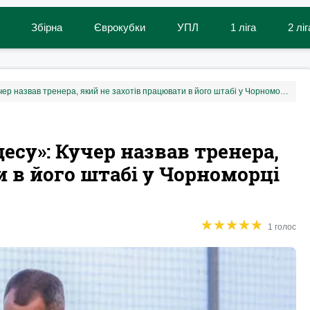
Збірна
Єврокубки
УПЛ
1 ліга
2 ліг
«Він відмовився їхати в Одесу»: Кучер назвав тренера, який не захотів працювати в його штабі у Чорноморці
десу»: Кучер назвав тренера,
и в його штабі у Чорноморці
★
★
★
★
★
★
★
★
★
★
1 голос