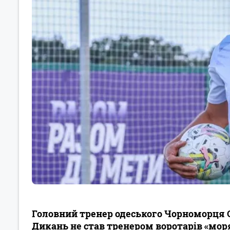
Головний тренер одеського Чорноморця 
Дикань не став тренером воротарів «мор