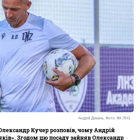
Андрій Дикань. Фото: ФК ЛНЗ
Олександр Кучер розповів, чому Андрій
яків». Згодом цю посаду зайняв Олександр