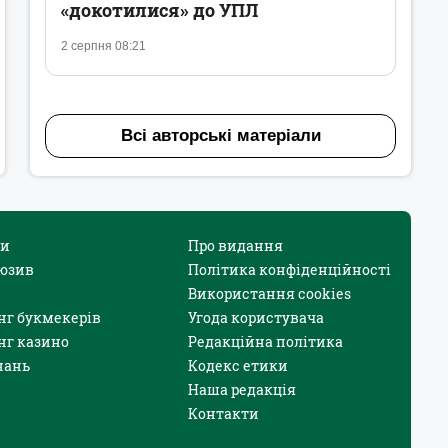
«докотилися» до УПЛ
2 серпня 08:21
Всі авторські матеріали
и
Про видання
юзив
Політика конфіденційності
Використання cookies
нг букмекерів
Угода користувача
нг казино
Редакційна політика
нань
Кодекс етики
Наша редакція
Контакти