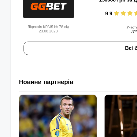
9.9
Ліцензія КРАІЛ № 78 від
Участь
23.08.2023
Дот
Всі 