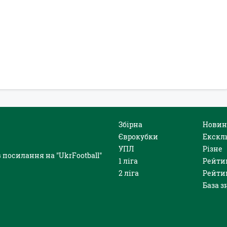
Збірна
Новин
Єврокубки
Екскл
УПЛ
Різне
 посилання на "UkrFootball"
1 ліга
Рейти
2 ліга
Рейти
База з