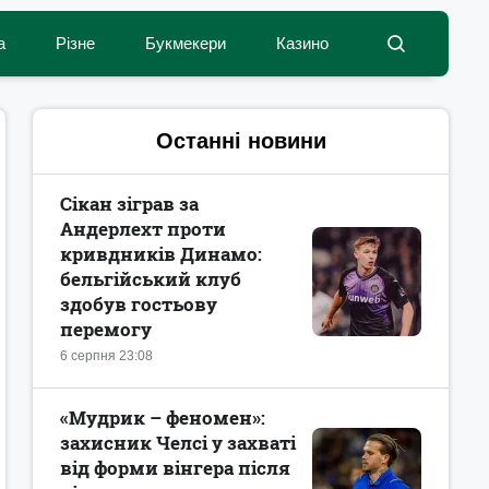
а
Різне
Букмекери
Казино
Останні новини
Сікан зіграв за
Андерлехт проти
кривдників Динамо:
бельгійський клуб
здобув гостьову
перемогу
6 серпня 23:08
«Мудрик – феномен»:
захисник Челсі у захваті
від форми вінгера після