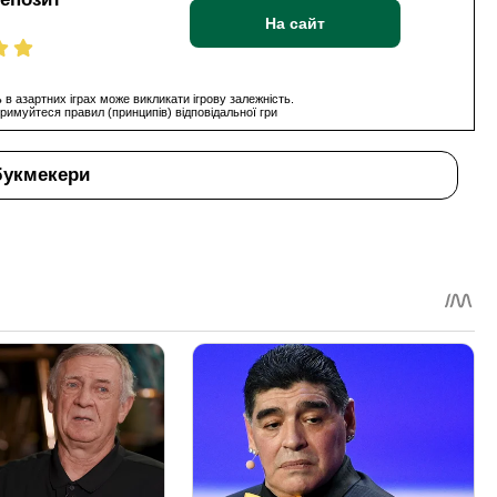
На сайт
 в азартних іграх може викликати ігрову залежність.
римуйтеся правил (принципів) відповідальної гри
букмекери