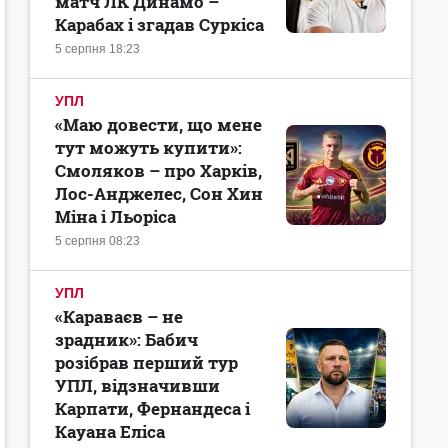
матч ЛК Динамо –
Карабах і згадав Суркіса
5 серпня 18:23
УПЛ
«Маю довести, що мене
тут можуть купити»:
Смоляков – про Харків,
Лос-Анджелес, Сон Хин
Міна і Льоріса
5 серпня 08:23
УПЛ
«Караваєв – не
зрадник»: Бабич
розібрав перший тур
УПЛ, відзначивши
Карпати, Фернандеса і
Кауана Еліса