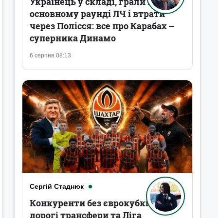
Українець у складі, грали в
основному раунді ЛЧ і втрати
через Полісся: все про Карабах –
суперника Динамо
6 серпня 08:13
Сергій Стаднюк
Конкуренти без єврокубків,
дорогі трансфери та Ліга