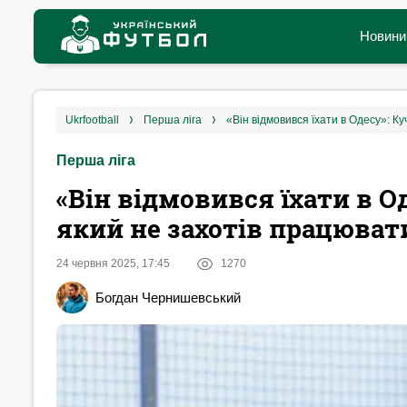
Новини
ukrfootball
перша ліга
Перша ліга
«Він відмовився їхати в О
який не захотів працюват
24 червня 2025, 17:45
1270
Богдан Чернишевський