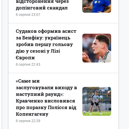
відсторонення через
допінговий скандал
6 серпня 23:07
Судаков оформив асист
за Бенфіку: українець
зробив першу гольову
дію у сезоні у Лізі
Європи
6 серпня 22:43
«Саме ми
заслуговували виходу в
наступний раунд»:
Кравченко висловився
про поразку Полісся від
Копенгагену
6 серпня 22:29