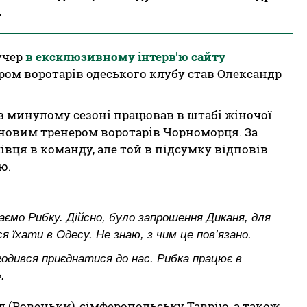
.
учер
в ексклюзивному інтерв'ю сайту
ром воротарів одеського клубу став Олександр
 в минулому сезоні працював в штабі жіночої
 новим тренером воротарів Чорноморця. За
івця в команду, але той в підсумку відповів
ою.
аємо Рибку. Дійсно, було запрошення Диканя, для
я їхати в Одесу. Не знаю, з чим це пов’язано.
огодився приєднатися до нас. Рибка працює в
».
 (Ровеньки), сімферопольську Таврію, а також