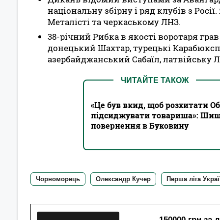
національну збірну і ряд клубів з Росі
Металісті та черкаському ЛНЗ.
38-річний Рибка в якості воротаря грав
донецький Шахтар, турецькі Карабюксп
азербайджанський Сабаїл, латвійську Лі
ЧИТАЙТЕ ТАКОЖ
«Це був вкид, щоб розхитати Об
підсиджувати товариша»: Шищ
повернення в Буковину
Чорноморець
Олександр Кучер
Перша ліга Укра
150000 грн за 