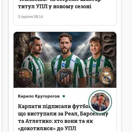
титул УПЛ у новому сезоні
3 серпня 08:14
Кирило Круторогов
Карпати підписали футболістів,
що виступали за Реал, Барселону
та Атлетико: хто вони та як
«докотилися» до УПЛ