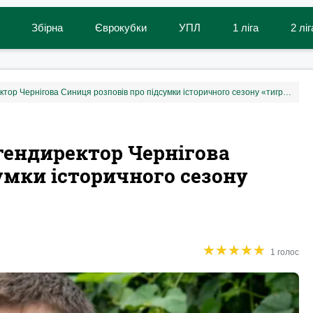
Збірна
Єврокубки
УПЛ
1 ліга
2 ліг
«З часом ніхто не згадає»: гендиректор Чернігова Синиця розповів про підсумки історичного сезону «тигрів»
: гендиректор Чернігова
умки історичного сезону
★
★
★
★
★
★
★
★
★
★
1 голос