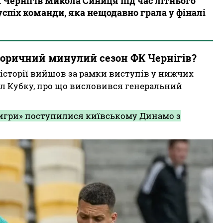
Чернігів Микола Синиця під час літнього
спіх команди, яка нещодавно грала у фіналі
торичний минулий сезон ФК Чернігів?
й історії вийшов за рамки виступів у нижчих
ал Кубку, про що висловився генеральний
тигри» поступилися київському Динамо з