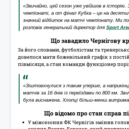
«Звичайно, цей сезон уже увійшов в історію. 
чемпіонаті, а от фінал Кубка – це на десяти
значний відбиток на матчі чемпіонату. Ми по
розповів генеральний директор для
Sport Are
Що завадило Чернігову кр
За його словами, футболістам та тренерськ
довелося мати божевільний графік з пості
півмісяця, а стан команди функціонер пор
«Зіштовхнулися з таким уперше, а наприкінці
матчів за 16 днів із переїздами по 800 км. З
була виснажена. Хлопці більш-менш витримал
Що відомо про стан справ пі
У міжсезоння ФК Чернігів змінив голов
очолив Василь Баранов, який протягом 