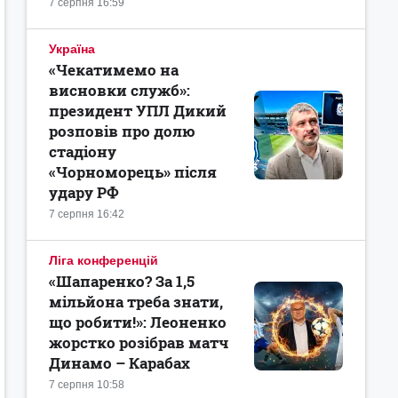
7 серпня 16:59
Україна
«Чекатимемо на
висновки служб»:
президент УПЛ Дикий
розповів про долю
стадіону
«Чорноморець» після
удару РФ
7 серпня 16:42
Ліга конференцій
«Шапаренко? За 1,5
мільйона треба знати,
що робити!»: Леоненко
жорстко розібрав матч
Динамо – Карабах
7 серпня 10:58