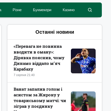
а
Різне
Букмекери
Казино
Останні новини
«Перевага не повинна
вводити в оману»:
Дірявка пояснив, чому
Динамо віддало м’яч
Карабаху
7 серпня 21:40
Ванат запалив голом і
асистом за Жирону у
товариському матчі: чи
зіграв у поєдинку