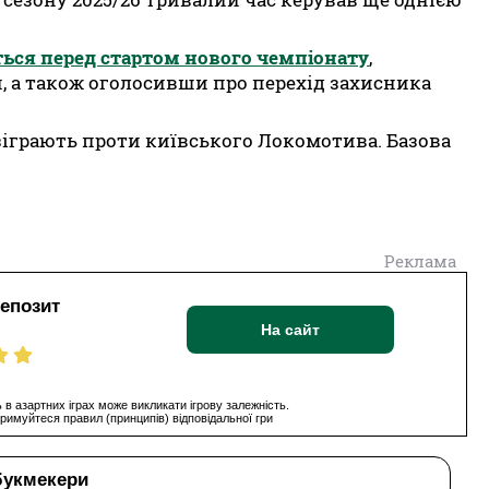
ься перед стартом нового чемпіонату
,
, а також оголосивши про перехід захисника
 зіграють проти київського Локомотива. Базова
Реклама
депозит
На сайт
 в азартних іграх може викликати ігрову залежність.
римуйтеся правил (принципів) відповідальної гри
букмекери