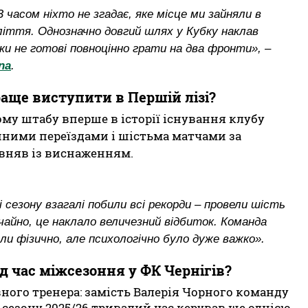
З часом ніхто не згадає, яке місце ми зайняли в
ліття. Однозначно довгий шлях у Кубку наклав
ки не готові повноцінно грати на два фронти», –
na
.
аще виступити в Першій лізі?
ому штабу вперше в історії існування клубу
йними переїздами і шістьма матчами за
івняв із виснаженням.
 сезону взагалі побили всі рекорди – провели шість
вичайно, це наклало величезний відбиток. Команда
и фізично, але психологічно було дуже важко».
д час міжсезоння у ФК Чернігів?
ного тренера: замість Валерія Чорного команду
сезону 2025/26 тривалий час керував ще однією