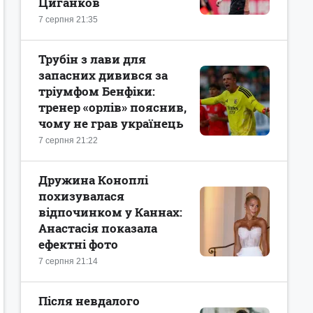
Циганков
7 серпня 21:35
Трубін з лави для
запасних дивився за
тріумфом Бенфіки:
тренер «орлів» пояснив,
чому не грав українець
7 серпня 21:22
Дружина Коноплі
похизувалася
відпочинком у Каннах:
Анастасія показала
ефектні фото
7 серпня 21:14
Після невдалого