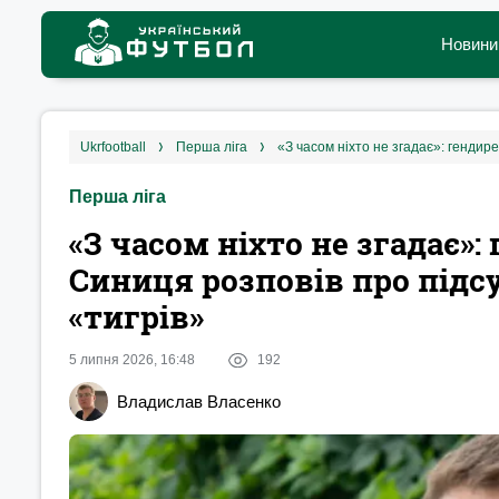
Новини
ukrfootball
перша ліга
Перша ліга
«З часом ніхто не згадає»
Синиця розповів про підс
«тигрів»
5 липня 2026, 16:48
192
Владислав Власенко