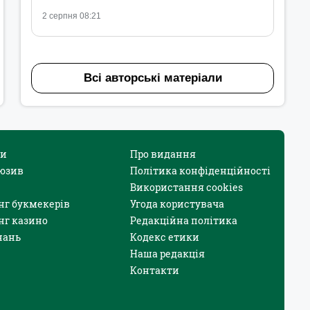
2 серпня 08:21
Всі авторські матеріали
и
Про видання
юзив
Політика конфіденційності
Використання cookies
нг букмекерів
Угода користувача
нг казино
Редакційна політика
нань
Кодекс етики
Наша редакція
Контакти