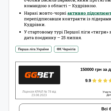
командою з області – Кудрівкою.
Наразі жовто-чорні
активно підсилюют
перепідписавши контракти із лідерами
Кудрівки.
У стартовому турі Першої ліги «тигри»
дата поєдинку – 25 липня.
Перша ліга України
ФК Чернігів
150000 грн за 
9.9
Ліцензія КРАІЛ № 78 від
Участь
23.08.2023
Дот
Всі 