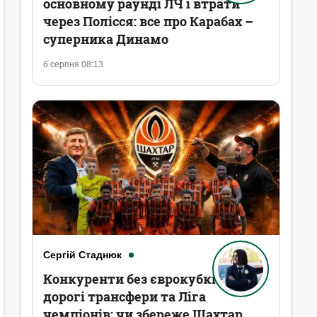
основному раунді ЛЧ і втрати
через Полісся: все про Карабах –
суперника Динамо
6 серпня 08:13
Сергій Стаднюк
Конкуренти без єврокубків,
дорогі трансфери та Ліга
чемпіонів: чи збереже Шахтар