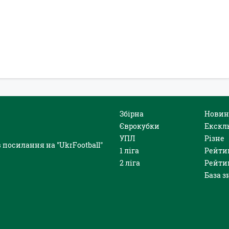
Збірна
Новин
Єврокубки
Екскл
УПЛ
Різне
 посилання на "UkrFootball"
1 ліга
Рейти
2 ліга
Рейти
База з