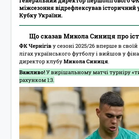
Генеральний директор першолігового ФК 
міжсезоння відрефлексував історичний у
Кубку України.
Що сказав Микола Синиця про іс
ФК Чернігів
у сезоні 2025/26 вперше в свої
лігах українського футболу і вийшов у фін
директор клубу
Микола Синиця
.
Важливо!
У вирішальному матчі турніру «
рахунком 1:3.