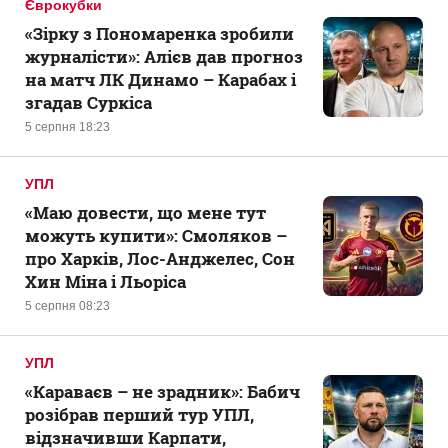
Єврокубки
«Зірку з Пономаренка зробили
журналісти»: Алієв дав прогноз
на матч ЛК Динамо – Карабах і
згадав Суркіса
5 серпня 18:23
УПЛ
«Маю довести, що мене тут
можуть купити»: Смоляков –
про Харків, Лос-Анджелес, Сон
Хин Міна і Льоріса
5 серпня 08:23
УПЛ
«Караваєв – не зрадник»: Бабич
розібрав перший тур УПЛ,
відзначивши Карпати,