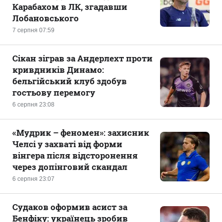
Карабахом в ЛК, згадавши
Лобановського
7 серпня 07:59
Сікан зіграв за Андерлехт проти
кривдників Динамо:
бельгійський клуб здобув
гостьову перемогу
6 серпня 23:08
«Мудрик – феномен»: захисник
Челсі у захваті від форми
вінгера після відсторонення
через допінговий скандал
6 серпня 23:07
Судаков оформив асист за
Бенфіку: українець зробив