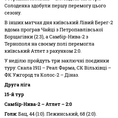
Солоденка здобули першу перемогу цього
сезону.
В інших матчах дня київський Лівий Берег-2
вдома програв Чайці з Петропавлівської
Борщагівки (2:3), а Самбір-Нива-2 з
Тернополя на своєму полі перемогла
київський Атлет з рахунком 2:0.
У неділю пройдуть три заключні поєдинки
туру: Скала 1911 – Реал Фарма, СК Вільхівці –
ФК Ужгород та Колос-2 – Діназ.
Друга ліга
15-й тур
Самбір-Нива-2 – Атлет – 2:0
Голи:
Бац, 44 (1:0). Пежинський, 68 (2:0).