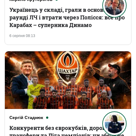
Українець у складі, грали в основному
раунді ЛЧ і втрати через Полісся: все про
Карабах – суперника Динамо
6 серпня 08:13
Сергій Стаднюк
Конкуренти без єврокубків, дорогі
трансфери та Ліга чемпіонів: чи збереже