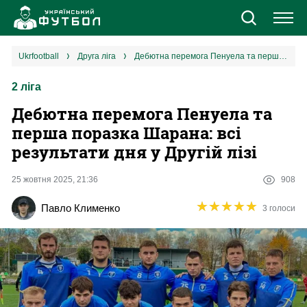
Новини
ukrfootball
друга ліга
Дебютна перемога Пенуела та перша поразка Шарана: всі результати дня у Другій лізі
2 ліга
Збірна
Дебютна перемога Пенуела та
Єврокубки
перша поразка Шарана: всі
результати дня у Другій лізі
УПЛ
25 жовтня 2025, 21:36
908
1 ліга
★
★
★
★
★
★
★
★
★
★
Павло Клименко
3 голоси
2 ліга
Різне
Букмекери