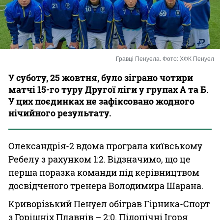
Казино
Гравці Пенуела. Фото: ХФК Пенуел
У суботу, 25 жовтня, було зіграно чотири
матчі 15-го туру Другої ліги у групах А та Б.
У цих поєдинках не зафіксовано жодного
нічийного результату.
Олександрія-2 вдома програла київському
Ребелу з рахунком 1:2. Відзначимо, що це
перша поразка команди під керівництвом
досвідченого тренера Володимира Шарана.
Криворізький Пенуел обіграв Гірника-Спорт
з Горішніх Плавнів – 2:0. Підопічні Ігоря