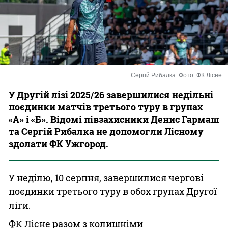
Казино
Сергій Рибалка. Фото: ФК Лісне
У Другій лізі 2025/26 завершилися недільні
поєдинки матчів третього туру в групах
«А» і «Б». Відомі півзахисники Денис Гармаш
та Сергій Рибалка не допомогли Лісному
здолати ФК Ужгород.
У неділю, 10 серпня, завершилися чергові
поєдинки третього туру в обох групах Другої
ліги.
ФК Лісне разом з колишніми