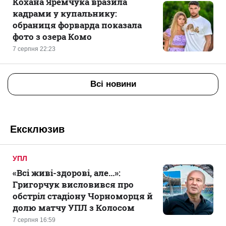
Кохана Яремчука вразила
кадрами у купальнику:
обраниця форварда показала
фото з озера Комо
7 серпня 22:23
Всі новини
Ексклюзив
УПЛ
«Всі живі-здорові, але...»:
Григорчук висловився про
обстріл стадіону Чорноморця й
долю матчу УПЛ з Колосом
7 серпня 16:59