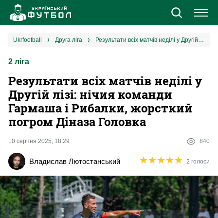
Новини
ukrfootball
друга ліга
Результати всіх матчів неділі у Другій лізі: нічия команди Гармаша і Рибалки, жорсткий погром Діназа Головка
2 ліга
Збірна
Результати всіх матчів неділі у
Єврокубки
Другій лізі: нічия команди
Гармаша і Рибалки, жорсткий
УПЛ
погром Діназа Головка
1 ліга
10 серпня 2025, 18:29
840
★
★
★
★
★
★
★
★
★
★
Владислав Лютостанський
2 голоси
2 ліга
Різне
Букмекери