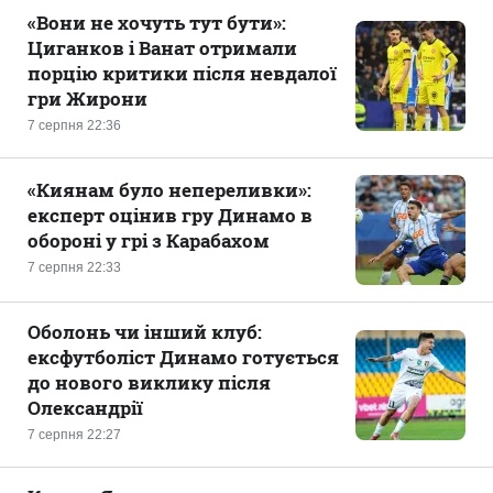
«Вони не хочуть тут бути»:
Циганков і Ванат отримали
порцію критики після невдалої
гри Жирони
7 серпня 22:36
«Киянам було непереливки»:
експерт оцінив гру Динамо в
обороні у грі з Карабахом
7 серпня 22:33
Оболонь чи інший клуб:
ексфутболіст Динамо готується
до нового виклику після
Олександрії
7 серпня 22:27