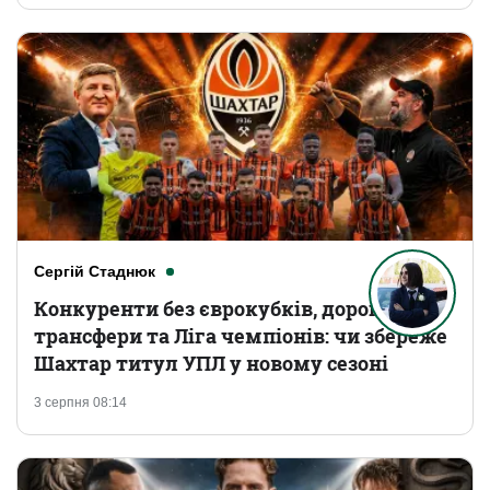
Сергій Стаднюк
Конкуренти без єврокубків, дорогі
трансфери та Ліга чемпіонів: чи збереже
Шахтар титул УПЛ у новому сезоні
3 серпня 08:14