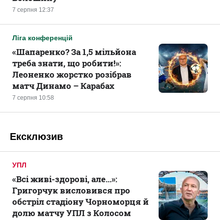
7 серпня 12:37
Ліга конференцій
«Шапаренко? За 1,5 мільйона
треба знати, що робити!»:
Леоненко жорстко розібрав
матч Динамо – Карабах
7 серпня 10:58
Ексклюзив
УПЛ
«Всі живі-здорові, але...»:
Григорчук висловився про
обстріл стадіону Чорноморця й
долю матчу УПЛ з Колосом