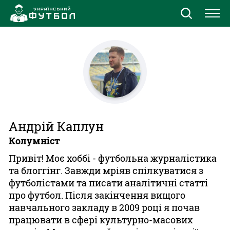
Новини
Збірна
Єврокубки
УПЛ
Андрій Каплун
Колумніст
1 ліга
Привіт! Моє хоббі - футбольна журналістика
та блоггінг. Завжди мріяв спілкуватися з
2 ліга
футболістами та писати аналітичні статті
про футбол. Після закінчення вищого
Різне
навчального закладу в 2009 році я почав
працювати в сфері культурно-масових
Букмекери