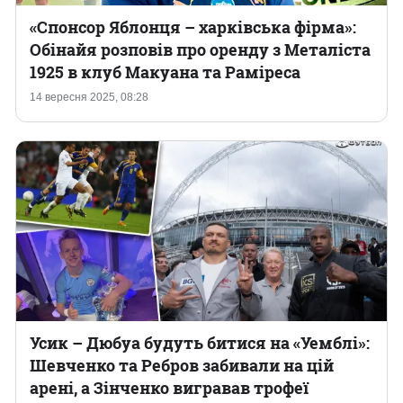
«Спонсор Яблонця – харківська фірма»:
Обінайя розповів про оренду з Металіста
1925 в клуб Макуана та Раміреса
14 вересня 2025, 08:28
Усик – Дюбуа будуть битися на «Уемблі»:
Шевченко та Ребров забивали на цій
арені, а Зінченко вигравав трофеї