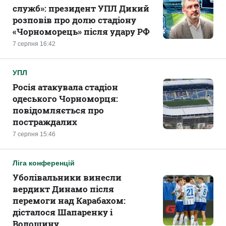
служб»: президент УПЛ Дикий
розповів про долю стадіону
«Чорноморець» після удару РФ
7 серпня 16:42
УПЛ
Росія атакувала стадіон
одеського Чорноморця:
повідомляється про
постраждалих
7 серпня 15:46
Ліга конференцій
Уболівальники винесли
вердикт Динамо після
перемоги над Карабахом:
дісталося Шапаренку і
Волошину