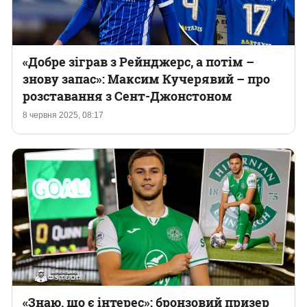
«Добре зіграв з Рейнджерс, а потім –
знову запас»: Максим Кучерявий – про
розставання з Сент-Джонстоном
8 червня 2025, 08:17
«Знаю, що є інтерес»: бронзовий призер