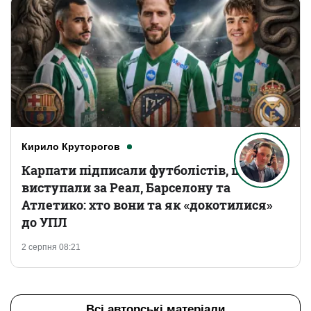
Кирило Круторогов
Карпати підписали футболістів, що
виступали за Реал, Барселону та
Атлетико: хто вони та як «докотилися»
до УПЛ
2 серпня 08:21
Всі авторські матеріали