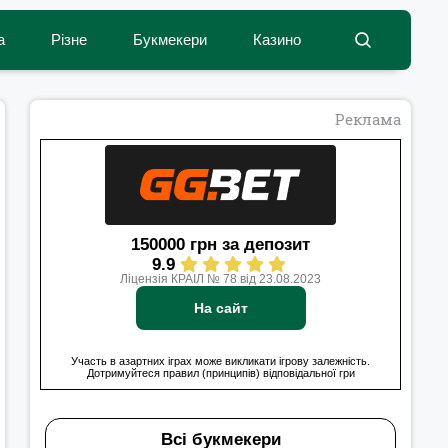
а
Різне
Букмекери
Казино
Реклама
150000 грн за депозит
9.9
Ліцензія КРАІЛ № 78 від 23.08.2023
На сайт
Участь в азартних іграх може викликати ігрову залежність.
Дотримуйтеся правил (принципів) відповідальної гри
Всі букмекери