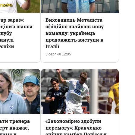
ар зараз»:
Вихованець Металіста
оцінив шанси
офіційно знайшов нову
клубу
команду: українець
инулі
продовжить виступи в
успіхи
Італії
5 серпня 12:05
ати тренера
«Закономірно здобули
перт вважає,
перемогу»: Кравченко
намо у
оцінив камбек Полісся у