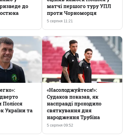
ризведе до
матчі першого туру УПЛ
Костюка
проти Чорноморця
5 серпня 11:21
егко»:
«Насолоджуйтеся!»:
ідверто
Судаков показав, як
 Полісся
насправді проходило
к України та
святкування дня
народження Трубіна
5 серпня 09:52