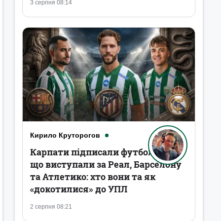
3 серпня 08:14
Кирило Круторогов
Карпати підписали футболістів,
що виступали за Реал, Барселону
та Атлетико: хто вони та як
«докотилися» до УПЛ
2 серпня 08:21