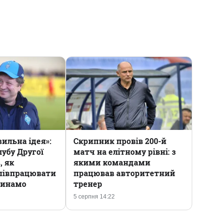
вильна ідея»:
Скрипник провів 200-й
убу Другої
матч на елітному рівні: з
, як
якими командами
півпрацювати
працював авторитетний
Динамо
тренер
5 серпня 14:22