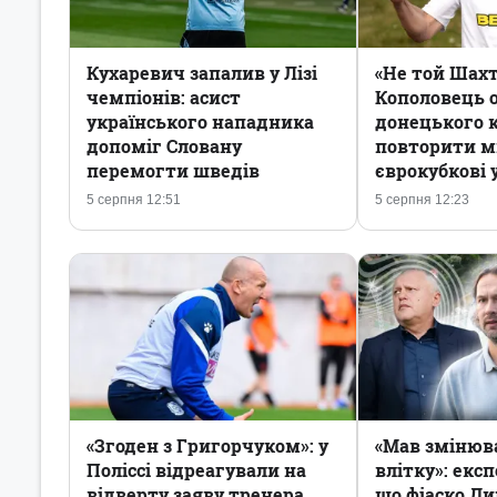
Кухаревич запалив у Лізі
«Не той Шахт
чемпіонів: асист
Кополовець 
українського нападника
донецького 
допоміг Словану
повторити м
перемогти шведів
єврокубкові 
5 серпня 12:51
5 серпня 12:23
«Згоден з Григорчуком»: у
«Мав змінюв
Поліссі відреагували на
влітку»: екс
відверту заяву тренера
що фіаско Ди