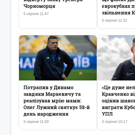
Чорноморця
єврокубках п
звільнення 
5 серпня 11:47
5 серпня 11:32
Потрапив у Динамо
«Це дуже нел
завдяки Маркевичу та
Кравченко в
реалізував мрію мами:
оцінив шанси
Олег Лужний святкує 58-й
виграти Кубо
день народження
УПЛ
5 серпня 11:00
5 серпня 10:17