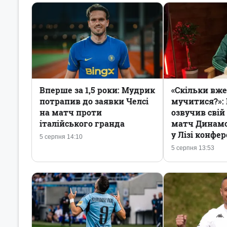
Вперше за 1,5 роки: Мудрик
«Скільки вж
потрапив до заявки Челсі
мучитися?»:
на матч проти
озвучив свій
італійського гранда
матч Динамо
у Лізі конфе
5 серпня 14:10
5 серпня 13:53