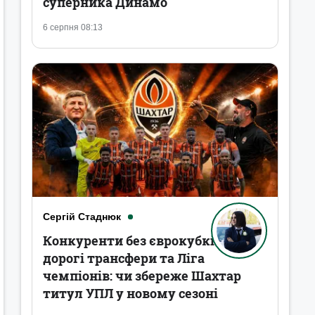
суперника Динамо
6 серпня 08:13
Сергій Стаднюк
Конкуренти без єврокубків,
дорогі трансфери та Ліга
чемпіонів: чи збереже Шахтар
титул УПЛ у новому сезоні