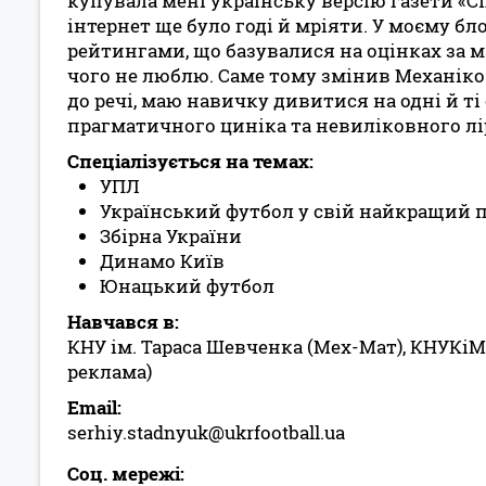
купувала мені українську версію газети «Сп
інтернет ще було годі й мріяти. У моєму бл
рейтингами, що базувалися на оцінках за ма
чого не люблю. Саме тому змінив Механіко
до речі, маю навичку дивитися на одні й ті
прагматичного циніка та невиліковного лі
Спеціалізується на темах:
УПЛ
Український футбол у свій найкращий пер
Збірна України
Динамо Київ
Юнацький футбол
Навчався в:
КНУ ім. Тараса Шевченка (Мех-Мат), КНУКіМ
реклама)
Email:
serhiy.stadnyuk@ukrfootball.ua
Соц. мережі: