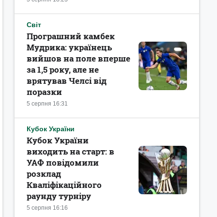
Світ
Програшний камбек
Мудрика: українець
вийшов на поле вперше
за 1,5 року, але не
врятував Челсі від
поразки
5 серпня 16:31
Кубок України
Кубок України
виходить на старт: в
УАФ повідомили
розклад
Кваліфікаційного
раунду турніру
5 серпня 16:16