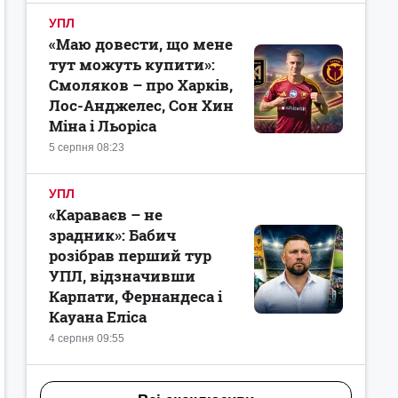
УПЛ
«Маю довести, що мене
тут можуть купити»:
Смоляков – про Харків,
Лос-Анджелес, Сон Хин
Міна і Льоріса
5 серпня 08:23
УПЛ
«Караваєв – не
зрадник»: Бабич
розібрав перший тур
УПЛ, відзначивши
Карпати, Фернандеса і
Кауана Еліса
4 серпня 09:55