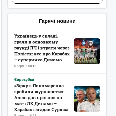
Гарячі новини
Українець у складі,
грали в основному
раунді ЛЧ і втрати через
Полісся: все про Карабах
– суперника Динамо
6 серпня 08:13
Єврокубки
«Зірку з Пономаренка
зробили журналісти»:
Алієв дав прогноз на
матч ЛК Динамо –
Карабах і згадав Суркіса
5 серпня 18:23