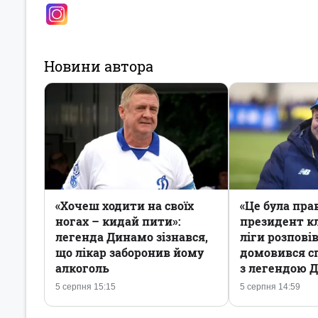
Новини автора
«Хочеш ходити на своїх
«Це була пра
ногах – кидай пити»:
президент кл
легенда Динамо зізнався,
ліги розповів
що лікар заборонив йому
домовився с
алкоголь
з легендою 
5 серпня 15:15
5 серпня 14:59