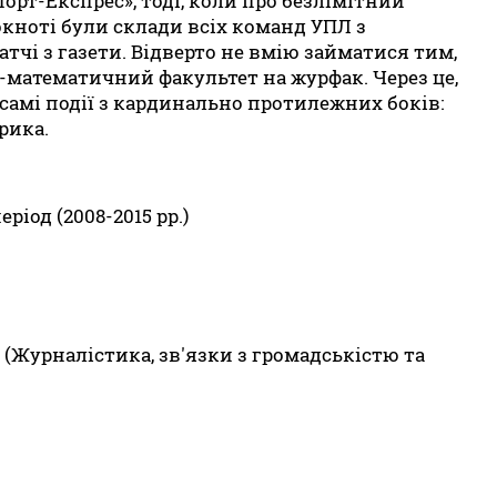
орт-Експрес», тоді, коли про безлімітний
окноті були склади всіх команд УПЛ з
тчі з газети. Відверто не вмію займатися тим,
-математичний факультет на журфак. Через це,
 самі події з кардинально протилежних боків:
рика.
іод (2008-2015 рр.)
 (Журналістика, зв'язки з громадськістю та