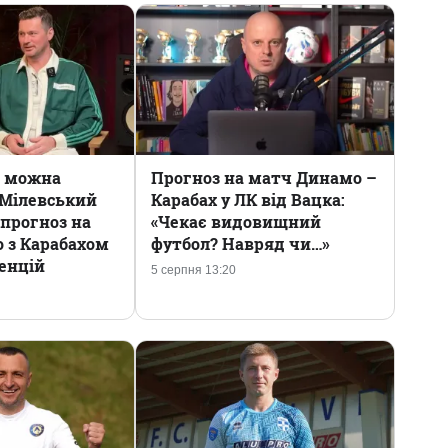
е можна
Прогноз на матч Динамо –
 Мілевський
Карабах у ЛК від Вацка:
 прогноз на
«Чекає видовищний
 з Карабахом
футбол? Навряд чи…»
ренцій
5 серпня 13:20