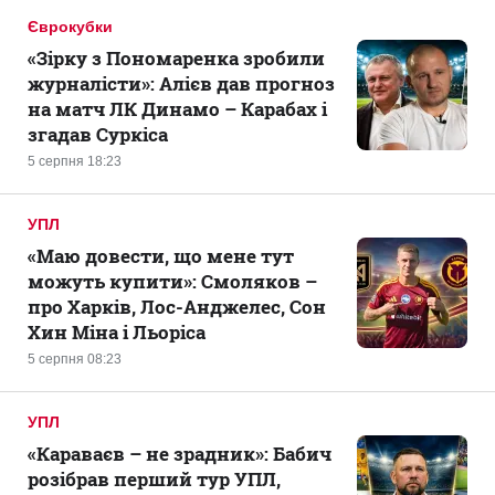
Єврокубки
«Зірку з Пономаренка зробили
журналісти»: Алієв дав прогноз
на матч ЛК Динамо – Карабах і
згадав Суркіса
5 серпня 18:23
УПЛ
«Маю довести, що мене тут
можуть купити»: Смоляков –
про Харків, Лос-Анджелес, Сон
Хин Міна і Льоріса
5 серпня 08:23
УПЛ
«Караваєв – не зрадник»: Бабич
розібрав перший тур УПЛ,