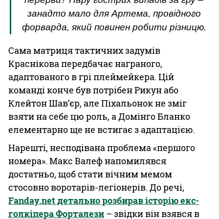
занадто мало для Артема, провідного
форварда, який повинен робити різницю.
Сама матриця тактичних задумів
Краснікова передбачає награного,
адаптованого в грі плеймейкера. Цій
команді конче був потрібен Рикун або
Клейтон Шав’єр, але Піхальонок не зміг
взяти на себе цю роль, а Домінго Бланко
елементарно ще не встигає з адаптацією.
Нарешті, несподівана проблема «першого
номера». Макс Валеф напомилявся
достатньо, щоб стати вічним мемом
стосовно воротарів-легіонерів. До речі,
Fanday.net детально розбирав історію екс-
голкіпера Форталези
– звідки він взявся в