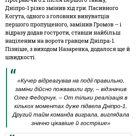
Дніпро-1 різко змінив хід гри. Пасивного
Когута, одного з головних винуватців
першого пропущеного, замінив Громов – і
відразу додав гостроти, ставши найбільш
націленим на ворота гравцем Дніпра-1.
Пізніше, з виходом Назаренка, додалося ще й
швидкості.
«Кучер відреагував на події правильно,
заміни дійсно пожвавили гру, ‒ відзначив
Олег Федорчук. ‒ От тільки реалізація в
кількох моментах дуже підвела Дніпро-1.
Другий тайм команда виграла, виглядала
значно цікавіше й гостріше»