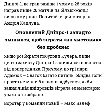
Дніпрі-1, де грав раніше і чому в 28 років
награв лише 28 матчів на більш-менш
високому рівні. Почитайте цей матеріал
Андрія Каплуна.
Оновлений Дніпро-1 занадто
змінився, щоб зіграти «на чистовик»
без проблем
Якщо розбирати побудови Кучера, лише
центр захисту Дніпра-1 залишився повністю
від попередника. Причому, по грі пари
Адамюк – Сваток багато питань, обидва голи
просто не мали б шансів відбутися, якби
задня лінія дніпровців зіграла елементарно
уважно та зібрано.
Воротар у команди новий – Макс Валеф