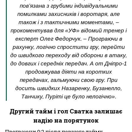
пов’язана з грубими індивідуальними
помилками захисників і воротаря, але
також і з тактичними моментами, ‒
прокоментував для «УФ» відомий тренер і
експерт Олег Федорчук. ‒ Програючи в
рахунку, логічно спростити гру, перейти
до швидкого переходу від оборони в атаку,
до довгих і середніх передач. А от Дніпро-1
продовжував діяти на коротких
передачах, гальмуючи свою гру. При
досить швидких Назаренку, Бузанелло,
Танчику, Пуріті це було нелогічно».
Другий тайм і гол Сватка залишає
надію на порятунок
Програючи 0:2 після першого тайму,