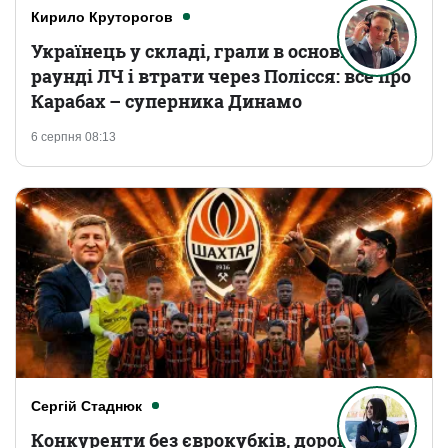
Кирило Круторогов
Українець у складі, грали в основному
раунді ЛЧ і втрати через Полісся: все про
Карабах – суперника Динамо
6 серпня 08:13
Сергій Стаднюк
Конкуренти без єврокубків, дорогі