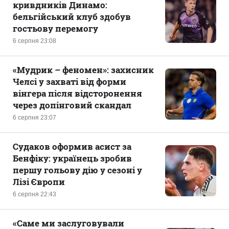
кривдників Динамо:
бельгійський клуб здобув
гостьову перемогу
6 серпня 23:08
«Мудрик – феномен»: захисник
Челсі у захваті від форми
вінгера після відсторонення
через допінговий скандал
6 серпня 23:07
Судаков оформив асист за
Бенфіку: українець зробив
першу гольову дію у сезоні у
Лізі Європи
6 серпня 22:43
«Саме ми заслуговували