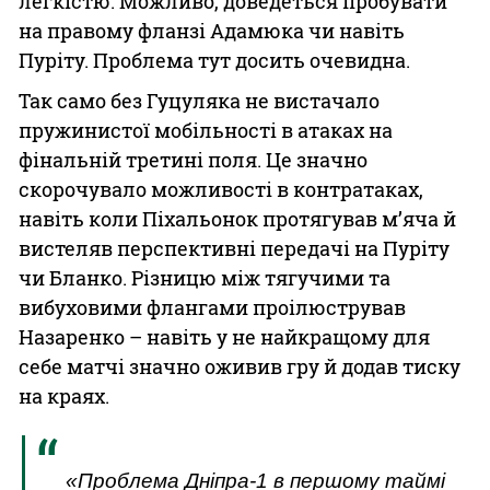
легкістю. Можливо, доведеться пробувати
на правому фланзі Адамюка чи навіть
Пуріту. Проблема тут досить очевидна.
Так само без Гуцуляка не вистачало
пружинистої мобільності в атаках на
фінальній третині поля. Це значно
скорочувало можливості в контратаках,
навіть коли Піхальонок протягував м’яча й
вистеляв перспективні передачі на Пуріту
чи Бланко. Різницю між тягучими та
вибуховими флангами проілюстрував
Назаренко – навіть у не найкращому для
себе матчі значно оживив гру й додав тиску
на краях.
«Проблема Дніпра-1 в першому таймі