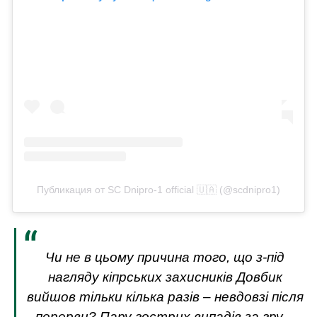
Публикация от SC Dnipro-1 official 🇺🇦 (@scdnipro1)
Чи не в цьому причина того, що з-під
нагляду кіпрських захисників Довбик
вийшов тільки кілька разів – невдовзі після
перерви? Пару гострих випадів за гру –