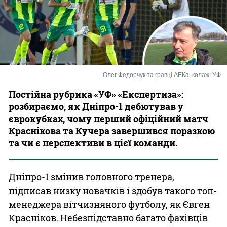
Казино
Олег Федорчук та гравці АЕКа, колаж: УФ
Постійна рубрика «УФ» «Експертиза»:
розбираємо, як Дніпро-1 дебютував у
єврокубках, чому перший офіційний матч
Краснікова та Кучера завершився поразкою
та чи є перспективи в цієї команди.
Дніпро-1 змінив головного тренера,
підписав низку новачків і здобув такого топ-
менеджера вітчизняного футболу, як Євген
Красніков. Небезпідставно багато фахівців