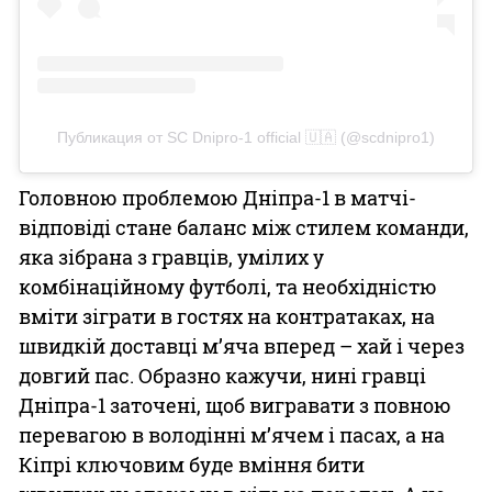
Публикация от SC Dnipro-1 official 🇺🇦 (@scdnipro1)
Головною проблемою Дніпра-1 в матчі-
відповіді стане баланс між стилем команди,
яка зібрана з гравців, умілих у
комбінаційному футболі, та необхідністю
вміти зіграти в гостях на контратаках, на
швидкій доставці м’яча вперед – хай і через
довгий пас. Образно кажучи, нині гравці
Дніпра-1 заточені, щоб вигравати з повною
перевагою в володінні м’ячем і пасах, а на
Кіпрі ключовим буде вміння бити