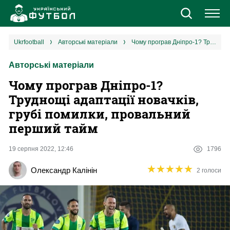
Новини
ukrfootball
авторські матеріали
Чому програв Дніпро-1? Труднощі адаптації новачків, грубі помилки, провальний перший тайм
Авторські матеріали
Збірна
Чому програв Дніпро-1?
Єврокубки
Труднощі адаптації новачків,
грубі помилки, провальний
УПЛ
перший тайм
1 ліга
19 серпня 2022, 12:46
1796
★
★
★
★
★
★
★
★
★
★
Олександр Калінін
2 голоси
2 ліга
Різне
Букмекери