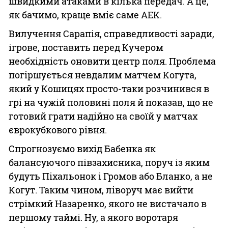
швидкими атаками в кілька передач. А це,
як бачимо, краще вміє саме АЕК.
Вилучення Сарапія, справедливості заради,
ігрове, поставить перед Кучером
необхідність оновити центр поля. Проблема
погіршується невдалим матчем Когута,
який у Кошицях просто-таки розчинився в
грі на чужій половині поля й показав, що не
готовий грати надійно на своїй у матчах
єврокубкового рівня.
Спрогнозуємо вихід Бабенка як
балансуючого півзахисника, поруч із яким
будуть Піхальонок і Громов або Бланко, а не
Когут. Таким чином, ліворуч має вийти
стрімкий Назаренко, якого не вистачало в
першому таймі. Ну, а якого воротаря