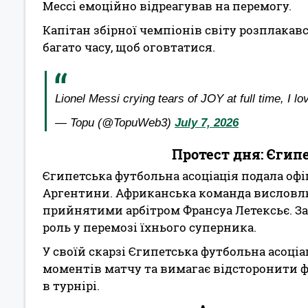
Мессі емоційно відреагував на перемогу.
Капітан збірної чемпіонів світу розплакав
багато часу, щоб оговтатися.
Lionel Messi crying tears of JOY at full time, I l
— Topu (@TopuWeb3)
July 7, 2026
Протест дня: Єгип
Єгипетська футбольна асоціація подала офі
Аргентини. Африканська команда висловл
прийнятими арбітром Франсуа Летексьє. За
роль у перемозі їхнього суперника.
У своїй скарзі Єгипетська футбольна асоці
моментів матчу та вимагає відсторонити фр
в турнірі.