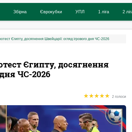
Збірна
Єврокубки
УПЛ
1 ліга
2 ліг
протест Єгипту, досягнення Швейцарії: огляд ігрового дня ЧС-2026
ротест Єгипту, досягнення
 дня ЧС-2026
★
★
★
★
★
★
★
★
★
★
2 голоси