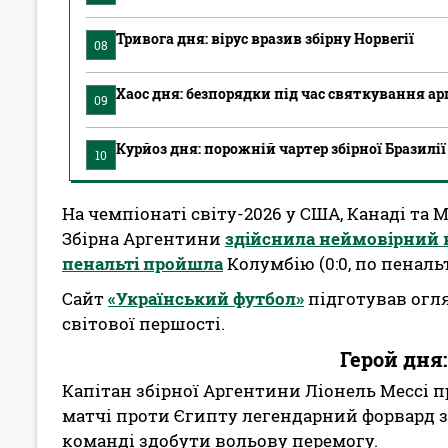
Тривога дня: вірус вразив збірну Норвегії
08
Хаос дня: безпорядки під час святкування а
09
Курйоз дня: порожній чартер збірної Бразилії
10
На чемпіонаті світу-2026 у США, Канаді та
Збірна Аргентини
здійснила неймовірний 
пенальті пройшла
Колумбію (0:0, по пенальті
Сайт
«Український футбол»
підготував огля
світової першості.
Герой дня:
Капітан збірної Аргентини Ліонель Мессі 
матчі проти Єгипту легендарний форвард за
команді здобути вольову перемогу.