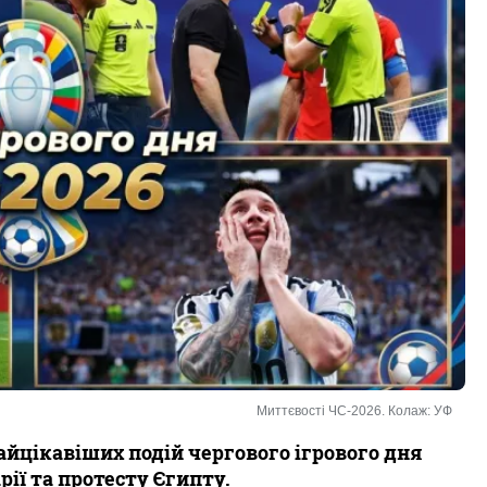
Миттєвості ЧС-2026. Колаж: УФ
айцікавіших подій чергового ігрового дня
арії та протесту Єгипту.