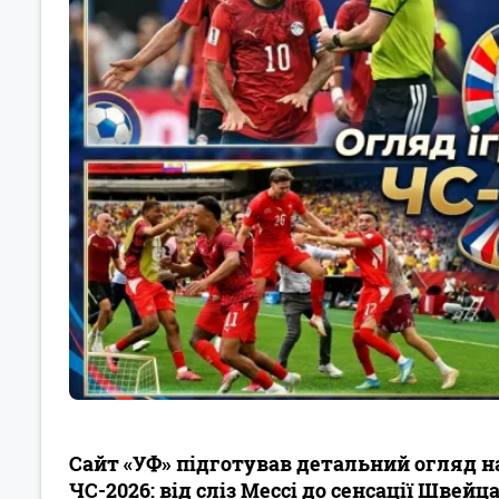
Сайт «УФ» підготував детальний огляд н
ЧС-2026: від сліз Мессі до сенсації Швейц