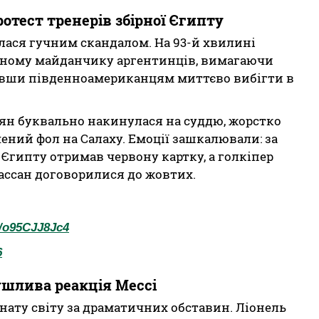
отест тренерів збірної Єгипту
лася гучним скандалом. На 93-й хвилині
фному майданчику аргентинців, вимагаючи
ливши південноамериканцям миттєво вибігти в
тян буквально накинулася на суддю, жорстко
ний фол на Салаху. Емоції зашкалювали: за
 Єгипту отримав червону картку, а голкіпер
ассан договорилися до жовтих.
m/o95CJJ8Jc4
6
ушлива реакція Мессі
ату світу за драматичних обставин. Ліонель