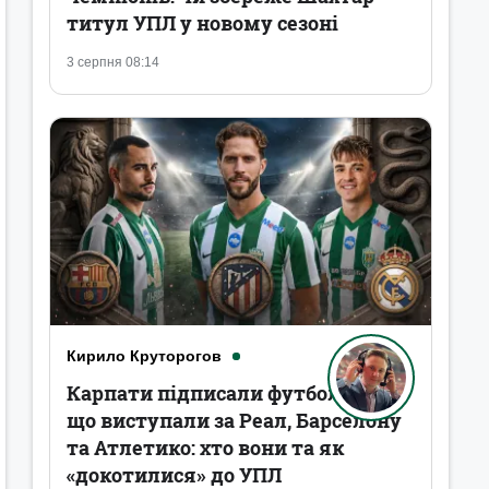
титул УПЛ у новому сезоні
3 серпня 08:14
Кирило Круторогов
Карпати підписали футболістів,
що виступали за Реал, Барселону
та Атлетико: хто вони та як
«докотилися» до УПЛ