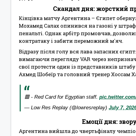
Скандал дня: жорсткий пр
Кінцівка матчу Аргентина – Єгипет оберну
Мохамед Салах опинився на газоні у штра
пенальті. Однак арбітр промовчав, дозво
контратаку і забити переможний м'яч.
Відразу після голу вся лава запасних єгип
вимагаючи перегляду VAR через непризначе
свої протести один із представників штабу
Ахмед Шобеїр та головний тренер Хоссам Х
🟥 - Red Card for Egyptian staff.
pic.twitter.co
— Low Res Replay (@lowresreplay)
July 7, 202
Емоції дня: звор
Аргентина вийшла до чвертьфіналу чемпіон