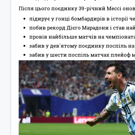
Після цього поєдинку 39-річний Мессі онов
лідирує у гонці бомбардирів в історії че
побив рекорд Дієго Марадони і став на
провів найбільше матчів на чемпіонатах
забив у дев'ятому поєдинку поспіль на
забив у шести поспіль матчах плейоф м