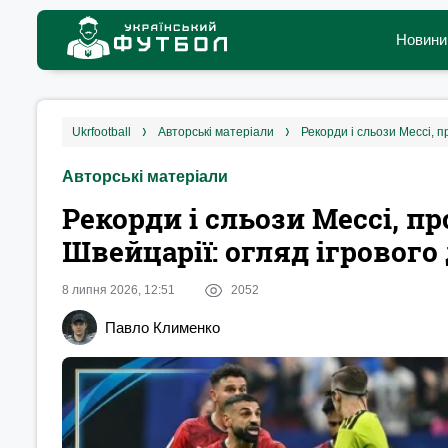
Новини
ukrfootball
авторські матеріали
Рекорди і сльози Мессі, 
Авторські матеріали
Рекорди і сльози Мессі, п
Швейцарії: огляд ігрового
8 липня 2026, 12:51
2052
Павло Клименко