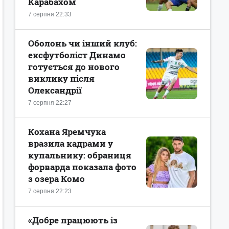
Карабахом
7 серпня 22:33
Оболонь чи інший клуб:
ексфутболіст Динамо
готується до нового
виклику після
Олександрії
7 серпня 22:27
Кохана Яремчука
вразила кадрами у
купальнику: обраниця
форварда показала фото
з озера Комо
7 серпня 22:23
«Добре працюють із