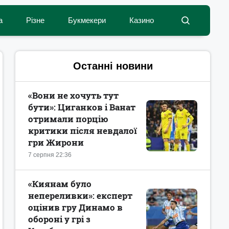
а
Різне
Букмекери
Казино
Останні новини
«Вони не хочуть тут
бути»: Циганков і Ванат
отримали порцію
критики після невдалої
гри Жирони
7 серпня 22:36
«Киянам було
непереливки»: експерт
оцінив гру Динамо в
обороні у грі з