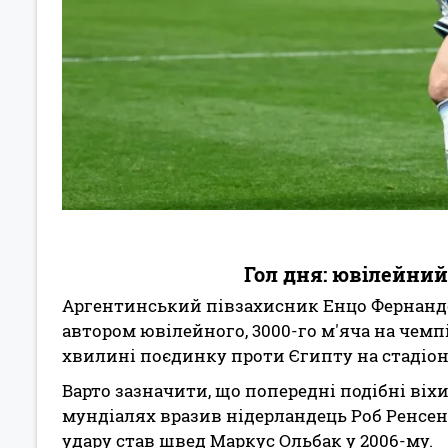
Гол дня: ювілейний
Аргентинський півзахисник Енцо Фернандес
автором ювілейного, 3000-го м'яча на чемпі
хвилині поєдинку проти Єгипту на стадіоні
Варто зазначити, що попередні подібні віх
мундіалях вразив нідерландець Роб Ренсенбр
удару став швед Маркус Ольбак у 2006-му.