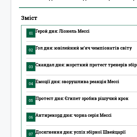
Зміст
Герой дня: Ліонель Мессі
01
Гол дня: ювілейний м’яч чемпіонатів світу
02
Скандал дня: жорсткий протест тренерів збі
03
Емоції дня: зворушлива реакція Мессі
04
Протест дня: Єгипет зробив рішучий крок
05
Антирекорд дня: чорна серія Мессі
06
Досягнення дня: успіх збірної Швейцарії
07