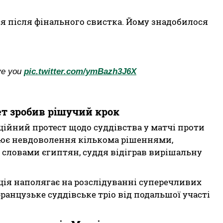
ся після фінального свистка. Йому знадобилося
ove you
pic.twitter.com/ymBazh3J6X
ет зробив рішучий крок
ційний протест щодо суддівства у матчі проти
ює невдоволення кількома рішеннями,
 словами єгиптян, суддя відіграв вирішальну
ація наполягає на розслідуванні суперечливих
анцузьке суддівське тріо від подальшої участі