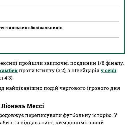
ргентинських вболівальників
 Мексиці пройшли заключні поєдинки 1/8 фіналу.
камбек
проти Єгипту (3:2), а Швейцарія
у серії
 4:3).
д найцікавіших подій чергового ігрового дня
 Ліонель Мессі
продовжує переписувати футбольну історію. У
бив та віддав асист, чим допоміг своїй