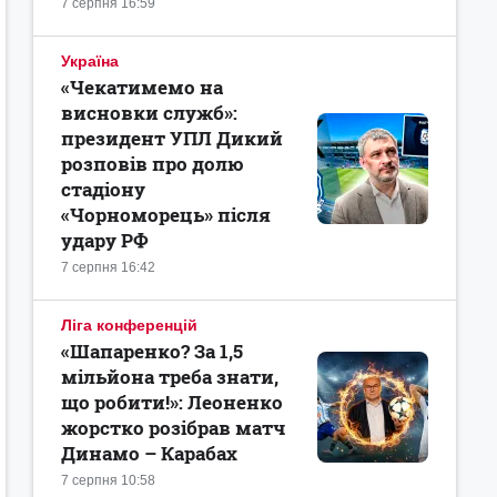
7 серпня 16:59
Україна
«Чекатимемо на
висновки служб»:
президент УПЛ Дикий
розповів про долю
стадіону
«Чорноморець» після
удару РФ
7 серпня 16:42
Ліга конференцій
«Шапаренко? За 1,5
мільйона треба знати,
що робити!»: Леоненко
жорстко розібрав матч
Динамо – Карабах
7 серпня 10:58