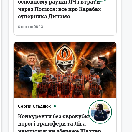
основному раунді ЛЧ і втрати
через Полісся: все про Карабах –
суперника Динамо
6 серпня 08:13
Сергій Стаднюк
Конкуренти без єврокубків,
дорогі трансфери та Ліга
чемпіонів: чи збереже Шахтар