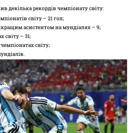
ив декілька рекордів чемпіонату світу:
мпіонатів світу – 21 гол;
йкращим асистентом на мундіалях – 9;
 світу – 31;
 чемпіонатах світу;
ундіалів.