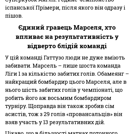
іспанської Прімери, після якого він одразу і
пішов.
Єдиний гравець Марселя, хто
впливає на результативність у
відверто блідій команді
У цій команді Гаттузо люди не дуже вміють
забивати. Марсель – лише шоста команда
Ліги 1 за кількістю забитих голів. Обамеянг –
найкращий бомбардир цього Марселя, але в
нього шість забитих голів у чемпіонаті, що
робить його аж восьмим бомбардиром
турніру. Щоправда він також зробив сім
асистів, тож з 29 голів «провансальців» він
взяв участь у 13 результативних дій.
Цікаво, що в більшості матчах поточного