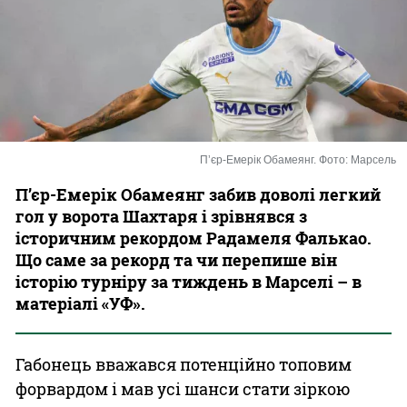
Казино
Пʼєр-Емерік Обамеянг. Фото: Марсель
Пʼєр-Емерік Обамеянг забив доволі легкий
гол у ворота Шахтаря і зрівнявся з
історичним рекордом Радамеля Фалькао.
Що саме за рекорд та чи перепише він
історію турніру за тиждень в Марселі – в
матеріалі «УФ».
Габонець вважався потенційно топовим
форвардом і мав усі шанси стати зіркою