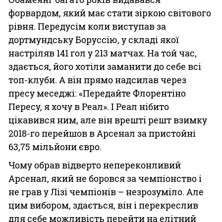
форвардом, який має стати зіркою світового
рівня. Передусім коли виступав за
дортмундську Боруссію, у складі якої
настріляв 141 гол у 213 матчах. На той час,
здається, його хотіли заманити до себе всі
топ-клуби. А він прямо надсилав через
пресу меседжі: «Передайте Флорентіно
Пересу, я хочу в Реал». І Реал нібито
цікавився ним, але він врешті решт взимку
2018-го перейшов в Арсенал за пристойні
63,75 мільйони євро.
Чому обрав відверто непереконливий
Арсенал, який не боровся за чемпіонство і
не грав у Лізі чемпіонів – незрозуміло. Але
цим вибором, здається, він і перекреслив
для себе можливість перейти на елітний