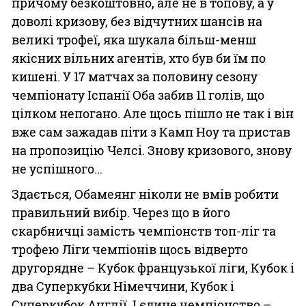
причому безкоштовно, але не в топову, а у
доволі кризову, без відчутних шансів на
великі трофеї, яка шукала більш-менш
якісних вільних агентів, хто був би їм по
кишені. У 17 матчах за половину сезону
чемпіонату Іспанії Оба забив 11 голів, що
цілком непогано. Але щось пішло не так і він
вже сам зажадав піти з Камп Ноу та пристав
на пропозицію Челсі. Знову кризового, знову
не успішного…
Здається, Обамеянг ніколи не вмів робити
правильний вибір. Через що в його
скарбничці замість чемпіонств топ-ліг та
трофею Ліги чемпіонів щось відверто
другорядне – Кубок французької ліги, Кубок і
два Суперкубки Німеччини, Кубок і
Суперкубок Англії. І єдине чемпіонство –