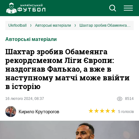
Новини
ukrfootball
авторські матеріали
Шахтар зробив Обамеянга рекордсменом Ліги Європи: наздогнав Фалькао, а вже в наступному матчі може ввійти в історію
Авторські матеріали
Збірна
Шахтар зробив Обамеянга
Єврокубки
рекордсменом Ліги Європи:
наздогнав Фалькао, а вже в
УПЛ
наступному матчі може ввійти
в історію
1 ліга
16 лютого 2024, 08:37
8514
2 ліга
★
★
★
★
★
★
★
★
★
★
Кирило Круторогов
5 голосів
Різне
Букмекери