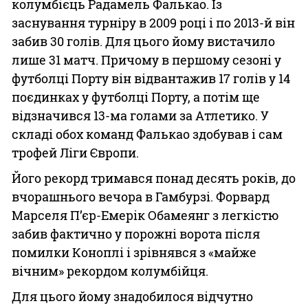
колумбієць Радамель Фалькао. Із
заснування турніру в 2009 році і по 2013-й він
забив 30 голів. Для цього йому вистачило
лише 31 матч. Причому в першому сезоні у
футболці Порту він відвантажив 17 голів у 14
поєдинках у футболці Порту, а потім ще
відзначився 13-ма голами за Атлетико. У
складі обох команд Фалькао здобував і сам
трофей Ліги Європи.
Його рекорд тримався понад десять років, до
вчорашнього вечора в Гамбурзі. Форвард
Марселя Пʼєр-Емерік Обамеянг з легкістю
забив фактично у порожні ворота після
помилки Коноплі і зрівнявся з «майже
вічним» рекордом колумбійця.
Для цього йому знадобилося відчутно