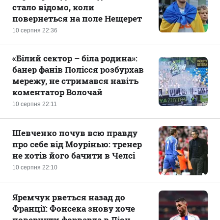
стало відомо, коли
повернеться на поле Нещерет
10 серпня 22:36
«Білий сектор – біла родина»:
банер фанів Полісся розбурхав
мережу, не стримався навіть
коментатор Волочай
10 серпня 22:11
Шевченко почув всю правду
про себе від Моурінью: тренер
не хотів його бачити в Челсі
10 серпня 22:10
Яремчук рветься назад до
Франції: Фонсека знову хоче
повернути форварда в Ліон