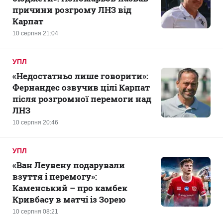
причини розгрому ЛНЗ від
Карпат
10 серпня 21:04
УПЛ
«Недостатньо лише говорити»:
Фернандес озвучив цілі Карпат
після розгромної перемоги над
ЛНЗ
10 серпня 20:46
УПЛ
«Ван Леувену подарували
взуття і перемогу»:
Каменський – про камбек
Кривбасу в матчі із Зорею
10 серпня 08:21