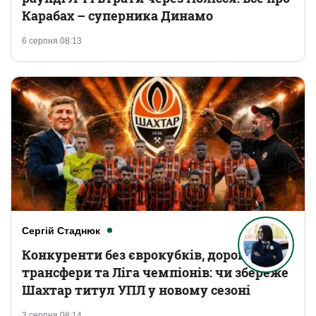
Карабах – суперника Динамо
6 серпня 08:13
Сергій Стаднюк
Конкуренти без єврокубків, дорогі
трансфери та Ліга чемпіонів: чи збереже
Шахтар титул УПЛ у новому сезоні
3 серпня 08:14