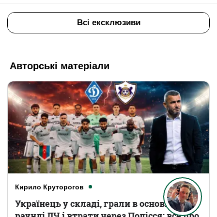
Всі ексклюзиви
Авторські матеріали
Кирило Круторогов
Українець у складі, грали в основному
раунді ЛЧ і втрати через Полісся: все про