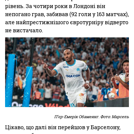
рівень. За чотири роки в Лондоні він
непогано грав, забивав (92 голи у 163 матчах),
але найпрестижнішого євротурніру відверто
не вистачало.
Пʼєр-Емерік Обамеянг. Фото: Марсель
Цікаво, що далі він перейшов у Барселону,