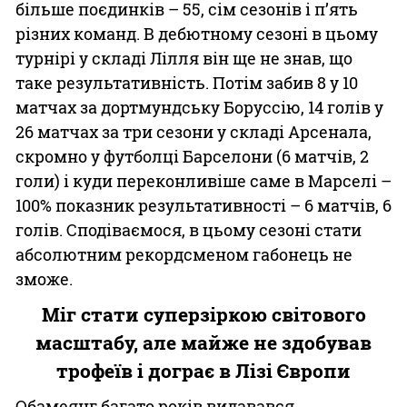
більше поєдинків – 55, сім сезонів і пʼять
різних команд. В дебютному сезоні в цьому
турнірі у складі Лілля він ще не знав, що
таке результативність. Потім забив 8 у 10
матчах за дортмундську Боруссію, 14 голів у
26 матчах за три сезони у складі Арсенала,
скромно у футболці Барселони (6 матчів, 2
голи) і куди переконливіше саме в Марселі –
100% показник результативності – 6 матчів, 6
голів. Сподіваємося, в цьому сезоні стати
абсолютним рекордсменом габонець не
зможе.
Міг стати суперзіркою світового
масштабу, але майже не здобував
трофеїв і дограє в Лізі Європи
Обамеянг багато років видавався