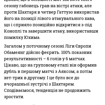
сезону габонець грав на вістрі атаки, але
проти Шахтаря в четвер Гаттузо використав
його на позиції лівого атакувального хава,
що і сприяло позиційно відкритися з-під
Коноплі та завершити атаку, використавши
помилку Юхима.
Загалом у поточному сезоні Ліги Європи
Обамеянг дійсно феєрить. 100% показник
результативності – 6 голів у 6 матчах.
Цікаво, що на груповому етапі він оформив
дубль в першому матчі з Аяксом, а потім
хет-трик в другому. І це було все до
вчорашньої зустрічі з Шахтарем.
Сподіваємося, тенденція не продовжить
зростати.