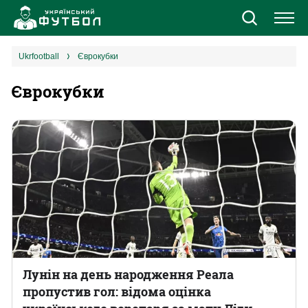
Новини
ukrfootball
Єврокубки
Єврокубки
Збірна
Єврокубки
УПЛ
1 ліга
2 ліга
Різне
Лунін на день народження Реала
пропустив гол: відома оцінка
Букмекери