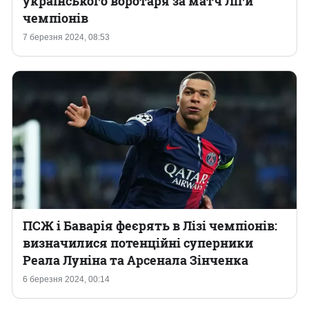
українського воротаря за матч Ліги
чемпіонів
Казино
7 березня 2024, 08:53
ПСЖ і Баварія феєрять в Лізі чемпіонів:
визначилися потенційні суперники
Реала Луніна та Арсенала Зінченка
6 березня 2024, 00:14