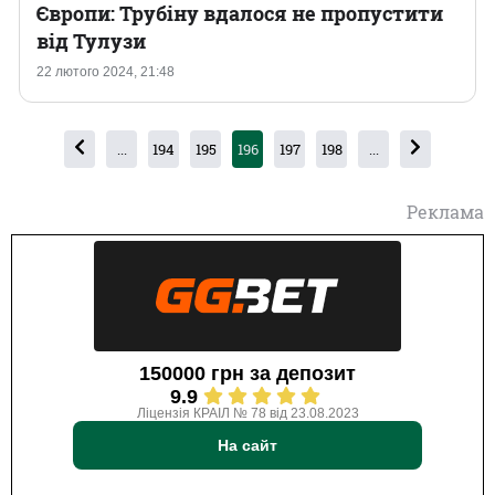
Європи: Трубіну вдалося не пропустити
від Тулузи
22 лютого 2024, 21:48
...
194
195
196
197
198
...
Реклама
150000 грн за депозит
9.9
Ліцензія КРАІЛ № 78 від 23.08.2023
На сайт