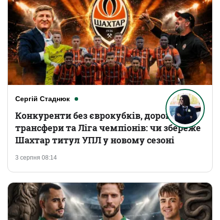
Сергій Стаднюк
Конкуренти без єврокубків, дорогі
трансфери та Ліга чемпіонів: чи збереже
Шахтар титул УПЛ у новому сезоні
3 серпня 08:14