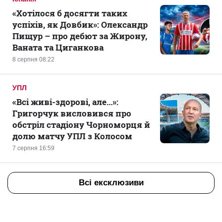
«Хотілося б досягти таких
успіхів, як Довбик»: Олександр
Пищур – про дебют за Жирону,
Ваната та Циганкова
8 серпня 08:22
УПЛ
«Всі живі-здорові, але...»:
Григорчук висловився про
обстріл стадіону Чорноморця й
долю матчу УПЛ з Колосом
7 серпня 16:59
Всі ексклюзиви