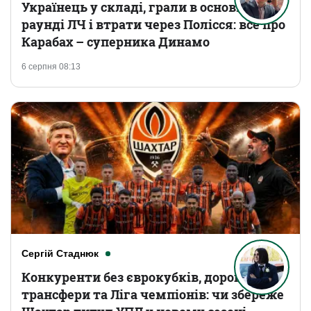
Українець у складі, грали в основному
раунді ЛЧ і втрати через Полісся: все про
Карабах – суперника Динамо
6 серпня 08:13
Сергій Стаднюк
Конкуренти без єврокубків, дорогі
трансфери та Ліга чемпіонів: чи збереже