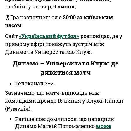
Любліні у четвер,
9 липня
;
⏰Гра розпочнеться о
20:00 за київським
часом
.
Сайт
«Український футбол»
розповідає, де у
прямому ефірі покажуть зустріч між
Динамо та Університатею Клуж.
Динамо – Університатя Клуж: де
дивитися матч
Телеканал 2+2.
Зазначимо, що матч-відповідь між
командами пройде 16 липня у Клужі-Напоці
(Румунія).
Раніше повідомлялося, що нападник
Динамо Матвій Пономаренко
може