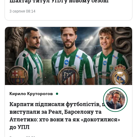
Шахтар титул УПЛ у новому сезоні
3 серпня 08:14
Кирило Круторогов
Карпати підписали футболістів, що
виступали за Реал, Барселону та
Атлетико: хто вони та як «докотилися»
до УПЛ