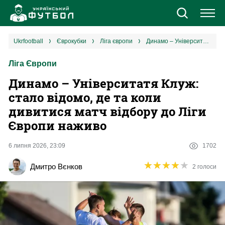
Новини
ukrfootball
єврокубки
ліга європи
Динамо – Університатя Клуж: стало відомо, де та коли дивитися матч відбору до Ліги Європи наживо
Ліга Європи
Збірна
Динамо – Університатя Клуж:
Єврокубки
стало відомо, де та коли
дивитися матч відбору до Ліги
УПЛ
Європи наживо
1 ліга
6 липня 2026, 23:09
1702
★
★
★
★
★
★
★
★
★
★
Дмитро Вєнков
2 голоси
2 ліга
Різне
Букмекери