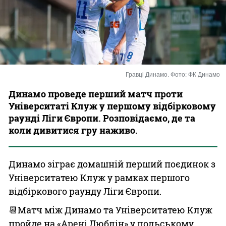
Казино
Гравці Динамо. Фото: ФК Динамо
Динамо проведе перший матч проти
Університаті Клуж у першому відбірковому
раунді Ліги Європи. Розповідаємо, де та
коли дивитися гру наживо.
Динамо зіграє домашній перший поєдинок з
Університатею Клуж у рамках першого
відбіркового раунду Ліги Європи.
📆Матч між Динамо та Університатею Клуж
пройде на «Арені Люблін» у польському