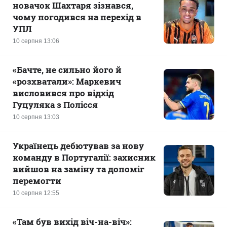
новачок Шахтаря зізнався,
чому погодився на перехід в
УПЛ
10 серпня 13:06
«Бачте, не сильно його й
«розхватали»: Маркевич
висловився про відхід
Гуцуляка з Полісся
10 серпня 13:03
Українець дебютував за нову
команду в Португалії: захисник
вийшов на заміну та допоміг
перемогти
10 серпня 12:55
«Там був вихід віч-на-віч»: