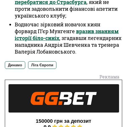
перебратися до Страсбурга
, який не
проти задовольнити фінансові апетити
українського клубу;
Водночас зірковий новачок киян
форвард П’єр Мунгенге
вразив знанням
історії біло-синіх
, згадавши легендарних
нападника Андрія Шевченка та тренера
Валерія Лобановського.
Динамо
Ліга Європи
Реклама
150000 грн за депозит