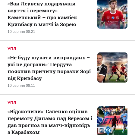
«Ван Леувену подарували
взуття і перемогу»:
Каменський – про камбек
Кривбасу в матчі із Зорею
10 серпня 08:21
УПЛ
«Не буду шукати виправдань –
усі не дограли»: Пердута
пояснив причину поразки Зорі
від Кривбасу
10 серпня 08:11
УПЛ
«Відскочили»: Саленко оцінив
перемогу Динамо над Вересом і
дав прогноз на матч-відповідь
з Карабахом