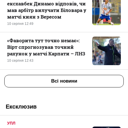
ексхавбек Динамо відповів, чи
мав арбітр вилучати Біловара у
матчі киян з Вересом
10 серпня 12:49
«Фаворита тут точно немає»:
Вірт спрогнозував точний
рахунок у матчі Карпати – ЛНЗ
10 серпня 12:43
Всі новини
Ексклюзив
УПЛ