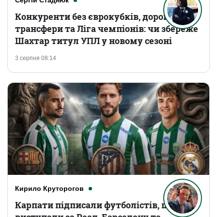
Сергій Стаднюк
Конкуренти без єврокубків, дорогі
трансфери та Ліга чемпіонів: чи збереже
Шахтар титул УПЛ у новому сезоні
3 серпня 08:14
Кирило Круторогов
Карпати підписали футболістів, що