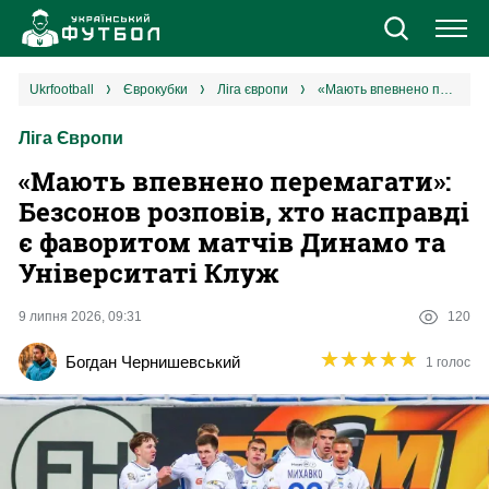
Новини
ukrfootball
єврокубки
ліга європи
«Мають впевнено перемагати»: Безсонов розповів, хто насправді є фаворитом матчів Динамо та Університаті Клуж
Ліга Європи
Збірна
«Мають впевнено перемагати»:
Єврокубки
Безсонов розповів, хто насправді
є фаворитом матчів Динамо та
УПЛ
Університаті Клуж
1 ліга
9 липня 2026, 09:31
120
★
★
★
★
★
★
★
★
★
★
Богдан Чернишевський
1 голос
2 ліга
Різне
Букмекери