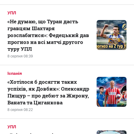
УПЛ
«Не думаю, що Туран дасть
гравцям Шахтаря
розслабитися»: Федецький дав
прогноз на всі матчі другого
туру УПЛ
8 серпня 08:39
Іспанія
«Хотілося б досягти таких
успіхів, як Довбик»: Олександр
Пищур – про дебют за Жирону,
Ваната та Циганкова
8 серпня 08:22
УПЛ