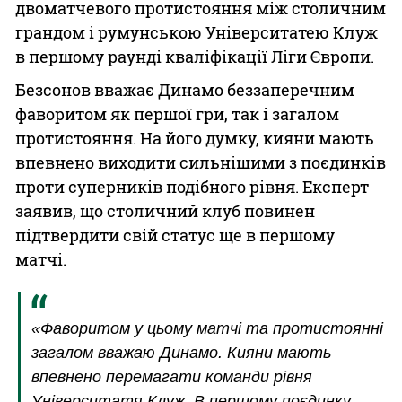
двоматчевого протистояння між столичним
грандом і румунською Університатею Клуж
в першому раунді кваліфікації Ліги Європи.
Безсонов вважає Динамо беззаперечним
фаворитом як першої гри, так і загалом
протистояння. На його думку, кияни мають
впевнено виходити сильнішими з поєдинків
проти суперників подібного рівня. Експерт
заявив, що столичний клуб повинен
підтвердити свій статус ще в першому
матчі.
«Фаворитом у цьому матчі та протистоянні
загалом вважаю Динамо. Кияни мають
впевнено перемагати команди рівня
Університатя Клуж. В першому поєдинку