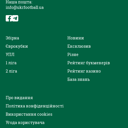
Наша пошта:
info@ukrfootball.ua
Збірна
Новини
Єврокубки
Ексклюзив
УПЛ
Різне
1 ліга
Рейтинг букмекерів
2 ліга
Рейтинг казино
База знань
Про видання
Політика конфіденційності
Використання cookies
Угода користувача