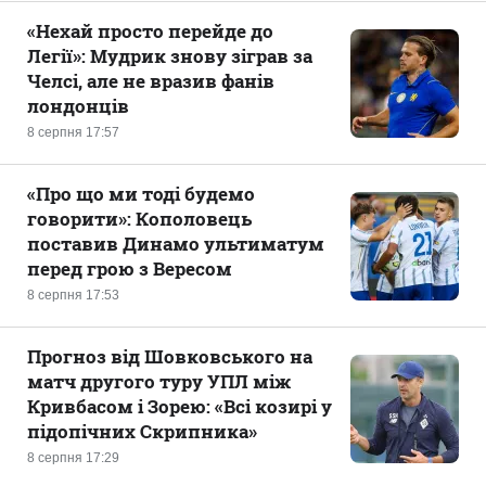
«Нехай просто перейде до
Легії»: Мудрик знову зіграв за
Челсі, але не вразив фанів
лондонців
8 серпня 17:57
«Про що ми тоді будемо
говорити»: Кополовець
поставив Динамо ультиматум
перед грою з Вересом
8 серпня 17:53
Прогноз від Шовковського на
матч другого туру УПЛ між
Кривбасом і Зорею: «Всі козирі у
підопічних Скрипника»
8 серпня 17:29