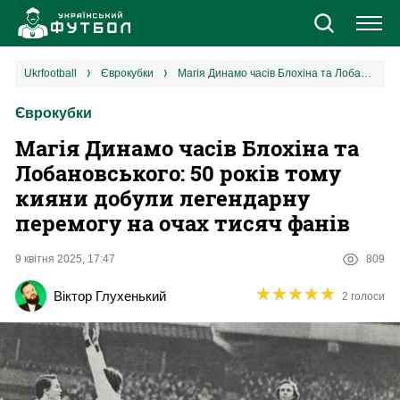
Новини
ukrfootball
єврокубки
Магія Динамо часів Блохіна та Лобановського: 50 років тому кияни добули легендарну перемогу на очах тисяч фанів
Єврокубки
Збірна
Магія Динамо часів Блохіна та
Єврокубки
Лобановського: 50 років тому
кияни добули легендарну
УПЛ
перемогу на очах тисяч фанів
1 ліга
9 квітня 2025, 17:47
809
★
★
★
★
★
★
★
★
★
★
Віктор Глухенький
2 голоси
2 ліга
Різне
Букмекери