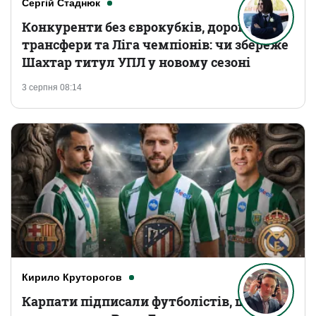
Сергій Стаднюк
Конкуренти без єврокубків, дорогі
трансфери та Ліга чемпіонів: чи збереже
Шахтар титул УПЛ у новому сезоні
3 серпня 08:14
Кирило Круторогов
Карпати підписали футболістів, що