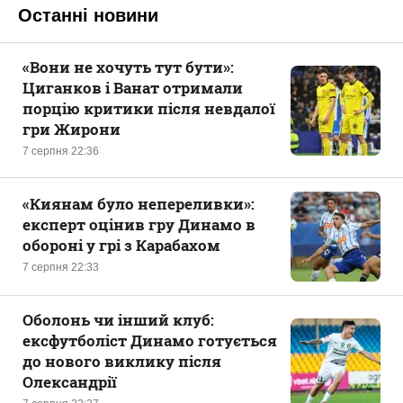
Останні новини
«Вони не хочуть тут бути»:
Циганков і Ванат отримали
порцію критики після невдалої
гри Жирони
7 серпня 22:36
«Киянам було непереливки»:
експерт оцінив гру Динамо в
обороні у грі з Карабахом
7 серпня 22:33
Оболонь чи інший клуб:
ексфутболіст Динамо готується
до нового виклику після
Олександрії