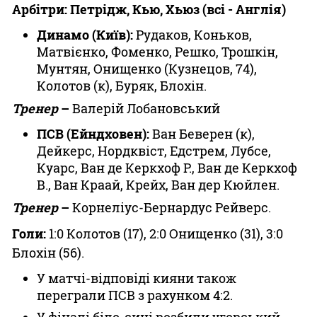
Арбітри: Петрідж, Кью, Хьюз (всі - Англія)
Динамо (Київ):
Рудаков, Коньков,
Матвієнко, Фоменко, Решко, Трошкін,
Мунтян, Онищенко (Кузнецов, 74),
Колотов (к), Буряк, Блохін.
Тренер
–
Валерій Лобановський
ПСВ (Ейндховен):
Ван Беверен (к),
Дейкерс, Нордквіст, Едстрем, Лубсе,
Куарс, Ван де Керкхоф Р., Ван де Керкхоф
В., Ван Краай, Крейх, Ван дер Кюйлен.
Тренер
–
Корнеліус-Бернардус Рейверс.
Голи:
1:0 Колотов (17), 2:0 Онищенко (31), 3:0
Блохін (56).
У матчі-відповіді кияни також
переграли ПСВ з рахунком 4:2.