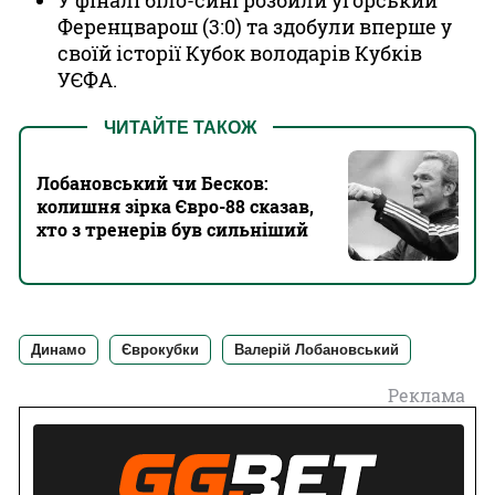
У фіналі біло-сині розбили угорський
Ференцварош (3:0) та здобули вперше у
своїй історії Кубок володарів Кубків
УЄФА.
ЧИТАЙТЕ ТАКОЖ
Лобановський чи Бесков:
колишня зірка Євро-88 сказав,
хто з тренерів був сильніший
Динамо
Єврокубки
Валерій Лобановський
Реклама