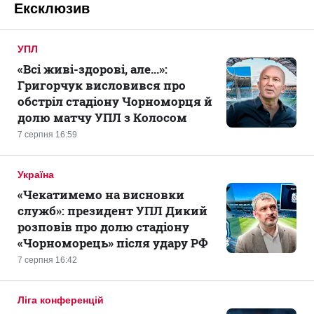
Ексклюзив
УПЛ
«Всі живі-здорові, але...»:
Григорчук висловився про
обстріл стадіону Чорноморця й
долю матчу УПЛ з Колосом
7 серпня 16:59
Україна
«Чекатимемо на висновки
служб»: президент УПЛ Дикий
розповів про долю стадіону
«Чорноморець» після удару РФ
7 серпня 16:42
Ліга конференцій