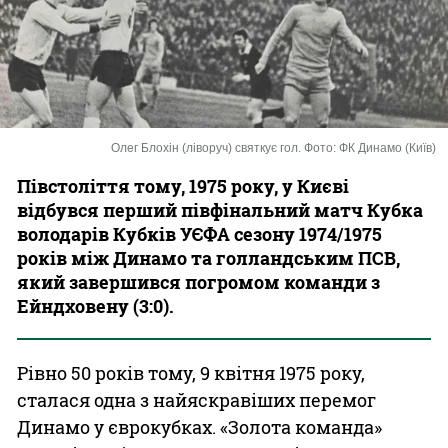
Казино
Олег Блохін (ліворуч) святкує гол. Фото: ФК Динамо (Київ)
Півстоліття тому, 1975 року, у Києві
відбувся перший півфінальний матч Кубка
володарів Кубків УЄФА сезону 1974/1975
років між Динамо та голландським ПСВ,
який завершився погромом команди з
Ейндховену (3:0).
Рівно 50 років тому, 9 квітня 1975 року,
сталася одна з найяскравіших перемог
Динамо у єврокубках. «Золота команда»