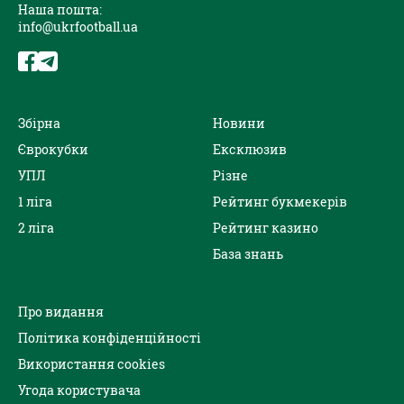
Наша пошта:
info@ukrfootball.ua
Збірна
Новини
Єврокубки
Ексклюзив
УПЛ
Різне
1 ліга
Рейтинг букмекерів
2 ліга
Рейтинг казино
База знань
Про видання
Політика конфіденційності
Використання cookies
Угода користувача