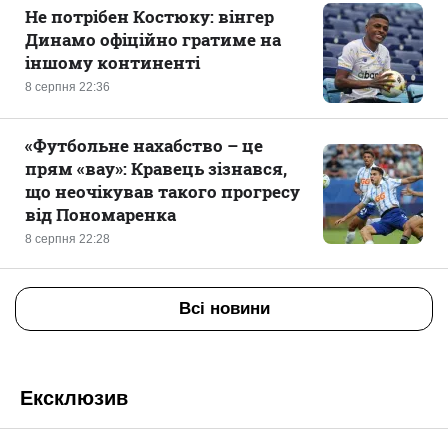
Не потрібен Костюку: вінгер
Динамо офіційно гратиме на
іншому континенті
8 серпня 22:36
«Футбольне нахабство – це
прям «вау»: Кравець зізнався,
що неочікував такого прогресу
від Пономаренка
8 серпня 22:28
Всі новини
Ексклюзив