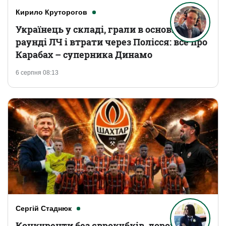
Кирило Круторогов
Українець у складі, грали в основному
раунді ЛЧ і втрати через Полісся: все про
Карабах – суперника Динамо
6 серпня 08:13
Сергій Стаднюк
Конкуренти без єврокубків, дорогі