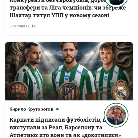
трансфери та Ліга чемпіонів: чи збереже
Шахтар титул УПЛ у новому сезоні
3 серпня 08:14
Кирило Круторогов
Карпати підписали футболістів, що
виступали за Реал, Барселону та
Атлетико: хто вони та як «докотилися»