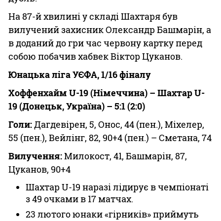
На 87-й хвилині у складі Шахтаря був
вилучений захисник Олександр Башмарін, а
в доданий до гри час червону картку перед
собою побачив хабвек Віктор Цуканов.
Юнацька ліга УЄФА, 1/16 фіналу
Хоффенхайм U-19 (Німеччина) – Шахтар U-
19 (Донецьк, Україна) – 5:1 (2:0)
Голи:
Дагдевірен, 5, Онос, 44 (пен.), Міхелер,
55 (пен.), Вейлінг, 82, 90+4 (пен.) – Сметана, 74
Вилучення:
Милокост, 41, Башмарін, 87,
Цуканов, 90+4
Шахтар U-19 наразі лідирує в чемпіонаті
з 49 очками в 17 матчах.
23 лютого юнаки «гірників» приймуть