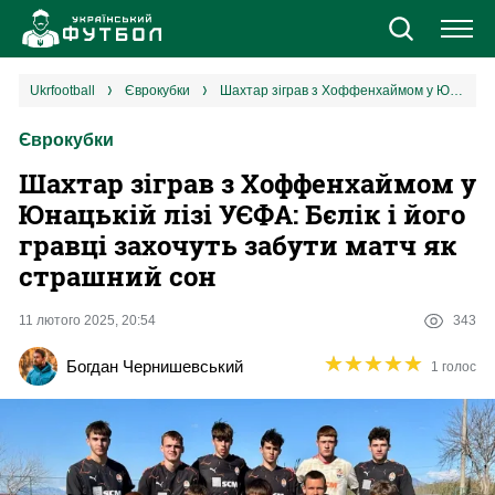
Новини
ukrfootball
єврокубки
Шахтар зіграв з Хоффенхаймом у Юнацькій лізі УЄФА: Бєлік і його гравці захочуть забути матч як страшний сон
Єврокубки
Збірна
Шахтар зіграв з Хоффенхаймом у
Єврокубки
Юнацькій лізі УЄФА: Бєлік і його
гравці захочуть забути матч як
УПЛ
страшний сон
1 ліга
11 лютого 2025, 20:54
343
★
★
★
★
★
★
★
★
★
★
Богдан Чернишевський
1 голос
2 ліга
Різне
Букмекери