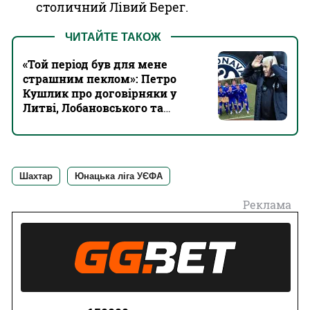
столичний Лівий Берег.
ЧИТАЙТЕ ТАКОЖ
«Той період був для мене
страшним пеклом»: Петро
Кушлик про договірняки у
Литві, Лобановського та
Кварцяного
Шахтар
Юнацька ліга УЄФА
Реклама