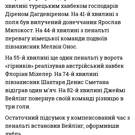
хвилині турецьким хавбеком господарів
Діреном Дагдевіреном. На 41-й хвилині з
поля був вилучений донеччанин Ярослав
Милокост. На 44-й хвилині з пенальті
перевагу німецької команди подвоїв
півзахисник Мелвін Онос.
На 55-й хвилині ще один пенальті у ворота
«гірників» реалізував австрійський хавбек
Флоріан Міхелер. На 74-й хвилині
півзахисник Шахтаря Денис Сметана
відіграв один м'яч. На 82-й хвилині Джеймі
Вейлінг повернув своїй команді різницю в
три голи.
Остаточний підсумок у компенсований час з
пенальті встановив Вейлінг, оформивши
дубль.