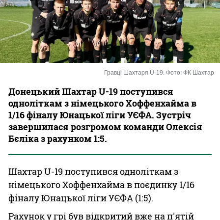
Казино
Гравці Шахтаря U-19. Фото: ФК Шахтар
Донецький Шахтар U-19 поступився
одноліткам з німецького Хоффенхайма в
1/16 фіналу Юнацької ліги УЄФА. Зустріч
завершилася розгромом команди Олексія
Бєліка з рахунком 1:5.
Шахтар U-19 поступився одноліткам з
німецького Хоффенхайма в поєдинку 1/16
фіналу Юнацької ліги УЄФА (1:5).
Рахунок у грі був відкритий вже на п'ятій