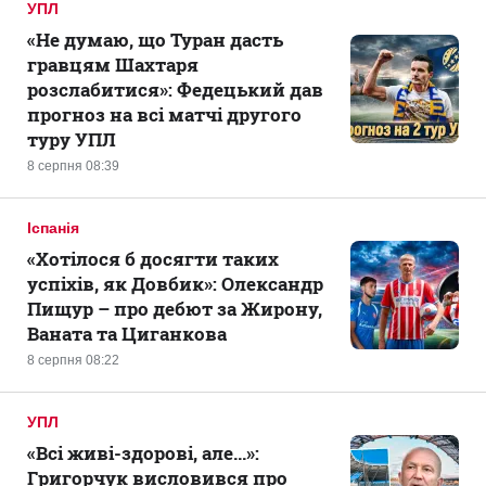
УПЛ
«Не думаю, що Туран дасть
гравцям Шахтаря
розслабитися»: Федецький дав
прогноз на всі матчі другого
туру УПЛ
8 серпня 08:39
Іспанія
«Хотілося б досягти таких
успіхів, як Довбик»: Олександр
Пищур – про дебют за Жирону,
Ваната та Циганкова
8 серпня 08:22
УПЛ
«Всі живі-здорові, але...»:
Григорчук висловився про