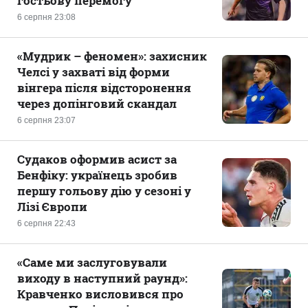
гостьову перемогу
6 серпня 23:08
«Мудрик – феномен»: захисник
Челсі у захваті від форми
вінгера після відсторонення
через допінговий скандал
6 серпня 23:07
Судаков оформив асист за
Бенфіку: українець зробив
першу гольову дію у сезоні у
Лізі Європи
6 серпня 22:43
«Саме ми заслуговували
виходу в наступний раунд»:
Кравченко висловився про