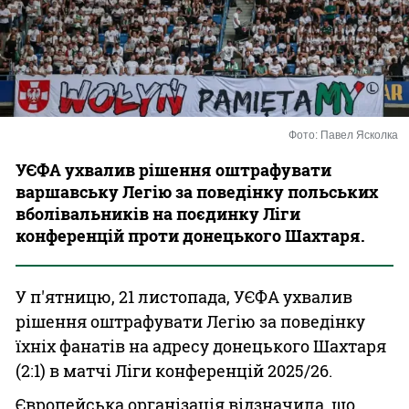
Казино
Фото: Павел Ясколка
УЄФА ухвалив рішення оштрафувати
варшавську Легію за поведінку польських
вболівальників на поєдинку Ліги
конференцій проти донецького Шахтаря.
У п'ятницю, 21 листопада, УЄФА ухвалив
рішення оштрафувати Легію за поведінку
їхніх фанатів на адресу донецького Шахтаря
(2:1) в матчі Ліги конференцій 2025/26.
Європейська організація відзначила, що