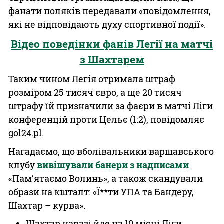
фанати поляків передавали «повідомлення,
які не відповідають духу спортивної події».
Відео поведінки фанів Легії на матчі
з Шахтарем
Таким чином Легія отримала штраф
розміром 25 тисяч євро, а ще 20 тисяч
штрафу їй призначили за фаєри в матчі Ліги
конференцій проти Цельє (1:2), повідомляє
gol24.pl.
Нагадаємо, що вболівальники варшавського
клубу
вивішували банери з надписами
«Пам’ятаємо Волинь», а також скандували
образи на кшталт: «Ї**ти УПА та Бандеру,
Шахтар – курва».
Шахтар наразі йде на 10 місці Ліги