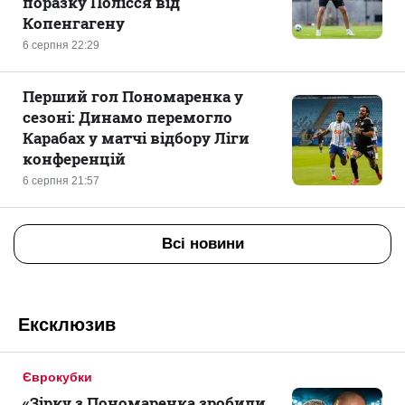
поразку Полісся від
Копенгагену
6 серпня 22:29
Перший гол Пономаренка у
сезоні: Динамо перемогло
Карабах у матчі відбору Ліги
конференцій
6 серпня 21:57
Всі новини
Ексклюзив
Єврокубки
«Зірку з Пономаренка зробили