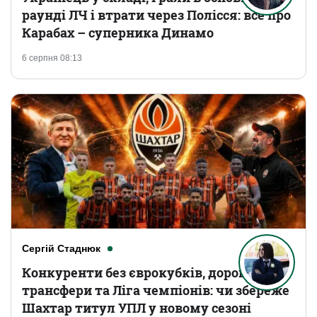
раунді ЛЧ і втрати через Полісся: все про
Карабах – суперника Динамо
6 серпня 08:13
Сергій Стаднюк
Конкуренти без єврокубків, дорогі
трансфери та Ліга чемпіонів: чи збереже
Шахтар титул УПЛ у новому сезоні