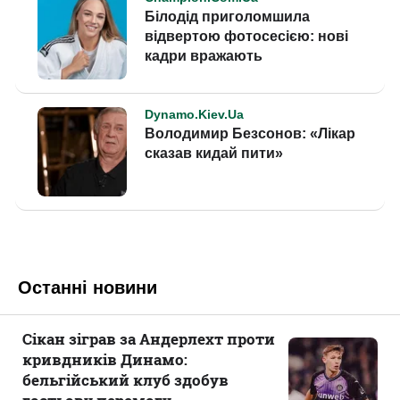
Останні новини
Сікан зіграв за Андерлехт проти
кривдників Динамо:
бельгійський клуб здобув