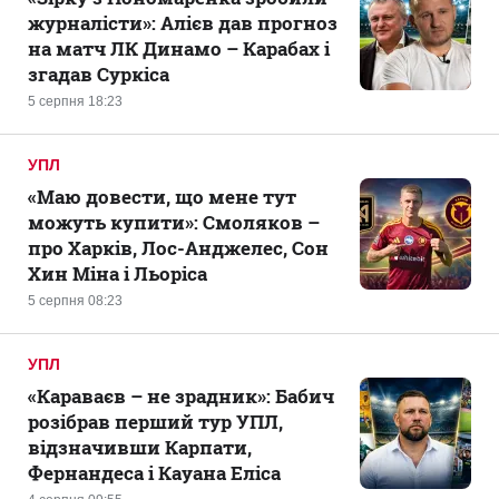
журналісти»: Алієв дав прогноз
на матч ЛК Динамо – Карабах і
згадав Суркіса
5 серпня 18:23
УПЛ
«Маю довести, що мене тут
можуть купити»: Смоляков –
про Харків, Лос-Анджелес, Сон
Хин Міна і Льоріса
5 серпня 08:23
УПЛ
«Караваєв – не зрадник»: Бабич
розібрав перший тур УПЛ,
відзначивши Карпати,
Фернандеса і Кауана Еліса