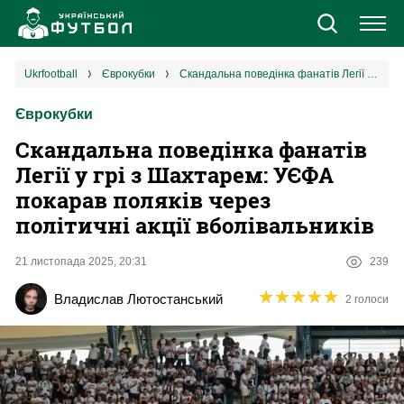
Новини
ukrfootball
єврокубки
Скандальна поведінка фанатів Легії у грі з Шахтарем: УЄФА покарав поляків через політичні акції вболівальників
Єврокубки
Збірна
Скандальна поведінка фанатів
Єврокубки
Легії у грі з Шахтарем: УЄФА
покарав поляків через
УПЛ
політичні акції вболівальників
1 ліга
21 листопада 2025, 20:31
239
★
★
★
★
★
★
★
★
★
★
Владислав Лютостанський
2 голоси
2 ліга
Різне
Букмекери