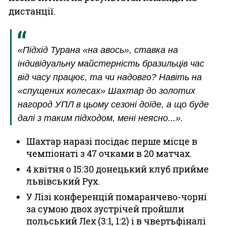
дистанції.
«Підхід Турана «на авось», ставка на
індивідуальну майстерність бразильців час
від часу працює, та чи надовго? Навіть на
«спущених колесах» Шахтар до золотих
нагород УПЛ в цьому сезоні доїде, а що буде
далі з таким підходом, мені неясно...».
Шахтар наразі посідає перше місце в
чемпіонаті з 47 очками в 20 матчах.
4 квітня о 15:30 донецький клуб прийме
львівський Рух.
У Лізі конференцій помаранчево-чорні
за сумою двох зустрічей пройшли
польський Лех (3:1, 1:2) і в чвертьфіналі