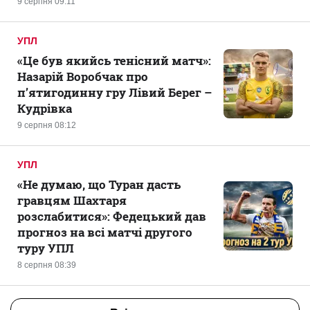
9 серпня 09:11
УПЛ
«Це був якийсь тенісний матч»:
Назарій Воробчак про
п’ятигодинну гру Лівий Берег –
Кудрівка
9 серпня 08:12
УПЛ
«Не думаю, що Туран дасть
гравцям Шахтаря
розслабитися»: Федецький дав
прогноз на всі матчі другого
туру УПЛ
8 серпня 08:39