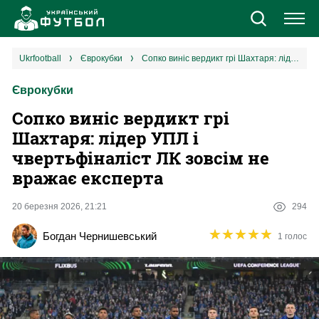
Новини
ukrfootball
єврокубки
Сопко виніс вердикт грі Шахтаря: лідер УПЛ і чвертьфіналіст ЛК зовсім не вражає експерта
Єврокубки
Збірна
Сопко виніс вердикт грі
Єврокубки
Шахтаря: лідер УПЛ і
чвертьфіналіст ЛК зовсім не
УПЛ
вражає експерта
1 ліга
20 березня 2026, 21:21
294
★
★
★
★
★
★
★
★
★
★
Богдан Чернишевський
1 голос
2 ліга
Різне
Букмекери