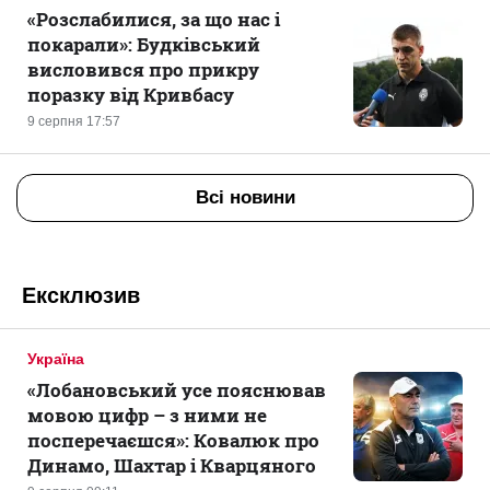
«Розслабилися, за що нас і
покарали»: Будківський
висловився про прикру
поразку від Кривбасу
9 серпня 17:57
Всі новини
Ексклюзив
Україна
«Лобановський усе пояснював
мовою цифр – з ними не
посперечаєшся»: Ковалюк про
Динамо, Шахтар і Кварцяного