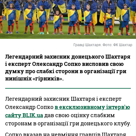
Казино
Гравці Шахтаря. Фото: ФК Шахтар
Легендарний захисник донецького Шахтаря
і експерт Олександр Сопко висловив свою
думку про слабкі сторони в організації гри
нинішніх «гірників».
Легендарний захисник Шахтаря і експерт
Олександр Сопко
в ексклюзивному інтерв'ю
сайту BLIK.ua
дав свою оцінку слабким
сторонам в організації гри донецького клубу.
Сопко вказав на невміння гравців Шахтаря