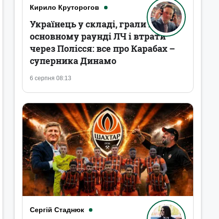
Кирило Круторогов
Українець у складі, грали в
основному раунді ЛЧ і втрати
через Полісся: все про Карабах –
суперника Динамо
6 серпня 08:13
Сергій Стаднюк