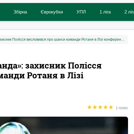
Збірна
Єврокубки
УПЛ
1 ліга
2 ліг
«Зараз це зовсім інша команда»: захисник Полісся висловився про шанси команди Ротаня в Лізі конференцій
анда»: захисник Полісся
анди Ротаня в Лізі
★
★
★
★
★
★
★
★
★
★
1 голос