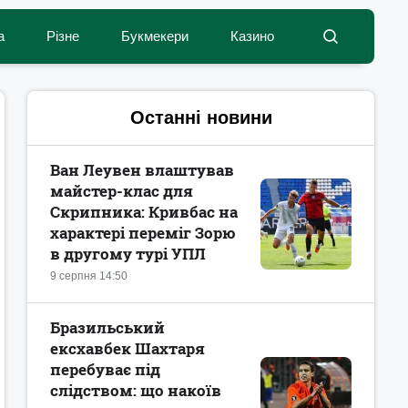
а
Різне
Букмекери
Казино
Останні новини
Ван Леувен влаштував
майстер-клас для
Скрипника: Кривбас на
характері переміг Зорю
в другому турі УПЛ
9 серпня 14:50
Бразильський
ексхавбек Шахтаря
перебуває під
слідством: що накоїв