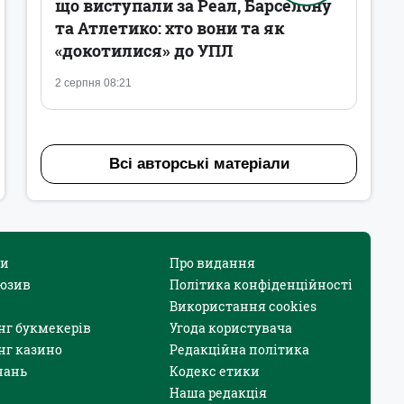
що виступали за Реал, Барселону
та Атлетико: хто вони та як
«докотилися» до УПЛ
2 серпня 08:21
Всі авторські матеріали
и
Про видання
юзив
Політика конфіденційності
Використання cookies
нг букмекерів
Угода користувача
нг казино
Редакційна політика
нань
Кодекс етики
Наша редакція