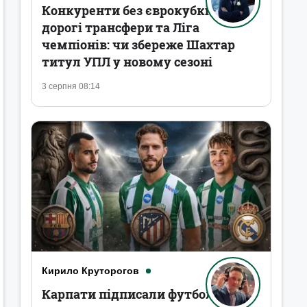
Конкуренти без єврокубків,
дорогі трансфери та Ліга
чемпіонів: чи збереже Шахтар
титул УПЛ у новому сезоні
3 серпня 08:14
Кирило Круторогов
Карпати підписали футболістів,