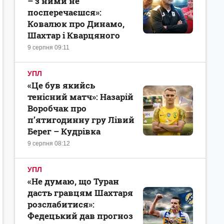
– з ними не
посперечаєшся»:
Ковалюк про Динамо,
Шахтар і Кварцяного
9 серпня 09:11
УПЛ
«Це був якийсь
тенісний матч»: Назарій
Воробчак про
п’ятигодинну гру Лівий
Берег – Кудрівка
9 серпня 08:12
УПЛ
«Не думаю, що Туран
дасть гравцям Шахтаря
розслабитися»:
Федецький дав прогноз