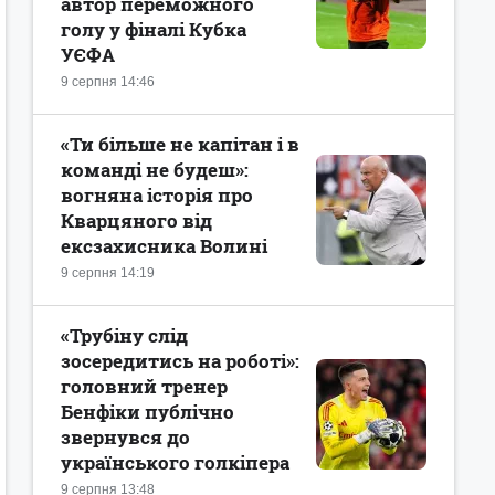
автор переможного
голу у фіналі Кубка
УЄФА
9 серпня 14:46
«Ти більше не капітан і в
команді не будеш»:
вогняна історія про
Кварцяного від
ексзахисника Волині
9 серпня 14:19
«Трубіну слід
зосередитись на роботі»:
головний тренер
Бенфіки публічно
звернувся до
українського голкіпера
9 серпня 13:48