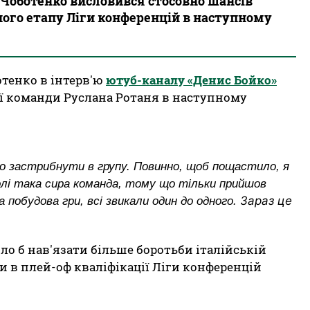
Чоботенко висловився стосовно шансів
ого етапу Ліги конференцій в наступному
тенко в інтерв'ю
ютуб-каналу «Денис Бойко»
ї команди Руслана Ротаня в наступному
мо застрибнути в групу. Повинно, щоб пощастило, я
олі така сира команда, тому що тільки прийшов
Зараз це
а побудова гри, всі звикали один до одного.
о б нав'язати більше боротьби італійській
и в плей-оф кваліфікації Ліги конференцій