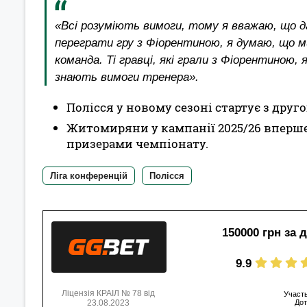
«Всі розуміють вимоги, тому я вважаю, що д
переграти гру з Фіорентиною, я думаю, що ми
команда. Ті гравці, які грали з Фіорентиною,
знають вимоги тренера».
Полісся у новому сезоні стартує з друг
Житомиряни у кампанії 2025/26 вперш
призерами чемпіонату.
Ліга конференцій
Полісся
150000 грн за 
9.9
Ліцензія КРАІЛ № 78 від
Участь
23.08.2023
Дот