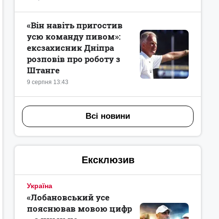
«Він навіть пригостив
усю команду пивом»:
ексзахисник Дніпра
розповів про роботу з
Штанге
9 серпня 13:43
Всі новини
Ексклюзив
Україна
«Лобановський усе
пояснював мовою цифр