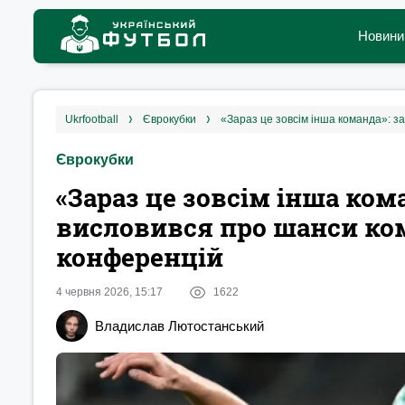
Новини
ukrfootball
єврокубки
Єврокубки
«Зараз це зовсім інша ком
висловився про шанси ком
конференцій
4 червня 2026, 15:17
1622
Владислав Лютостанський