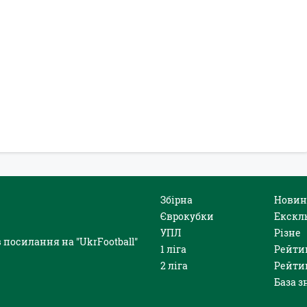
Збірна
Новин
Єврокубки
Екскл
УПЛ
Різне
 посилання на "UkrFootball"
1 ліга
Рейти
2 ліга
Рейти
База з