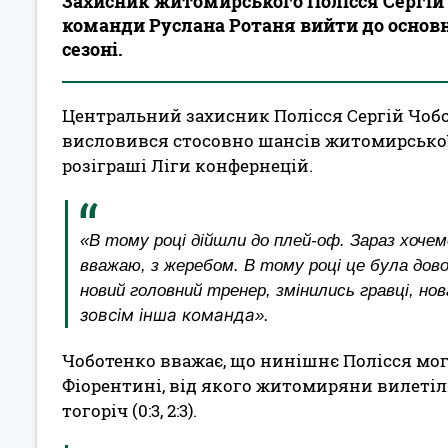
Захисник житомирського Полісся Сергій 
команди Руслана Ротаня вийти до основн
сезоні.
Центральний захисник Полісся Сергій Чобо
висловився стосовно шансів житомирсько
розіграші Ліги конфернецій.
«В тому році дійшли до плей-оф. Зараз хоче
вважаю, з жеребом. В тому році це була дов
новий головний тренер, змінились гравці, нов
зовсім інша команда
.
»
Чоботенко вважає, що нинішнє Полісся могл
Фіорентині, від якого житомиряни вилетіл
тогоріч (0:3, 2:3).