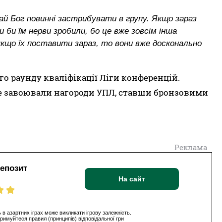
ай Бог повинні застрибувати в групу. Якщо зараз
 би їм нерви зробили, бо це вже зовсім інша
 якщо їх поставити зараз, то вони вже досконально
ого раунду кваліфікації Ліги конференцій.
е завоювали нагороди УПЛ, ставши бронзовими
Реклама
депозит
На сайт
 в азартних іграх може викликати ігрову залежність.
римуйтеся правил (принципів) відповідальної гри