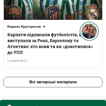
Кирило Круторогов
Карпати підписали футболістів, що
виступали за Реал, Барселону та
Атлетико: хто вони та як «докотилися»
до УПЛ
2 серпня 08:21
Всі авторські матеріали