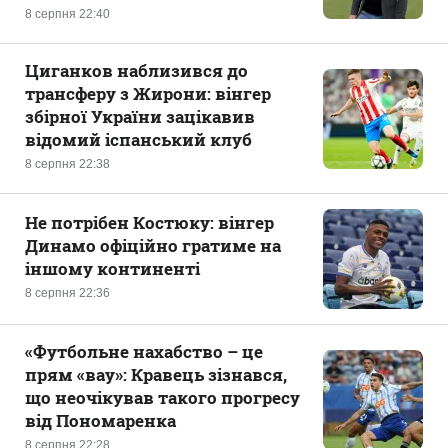
8 серпня 22:40
Циганков наблизився до
трансферу з Жирони: вінгер
збірної України зацікавив
відомий іспанський клуб
8 серпня 22:38
Не потрібен Костюку: вінгер
Динамо офіційно гратиме на
іншому континенті
8 серпня 22:36
«Футбольне нахабство – це
прям «вау»: Кравець зізнався,
що неочікував такого прогресу
від Пономаренка
8 серпня 22:28