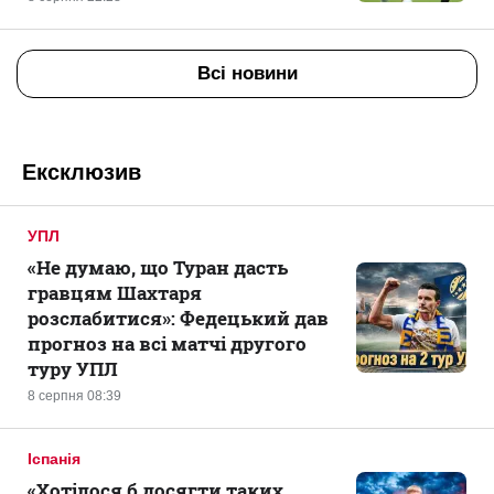
Всі новини
Ексклюзив
УПЛ
«Не думаю, що Туран дасть
гравцям Шахтаря
розслабитися»: Федецький дав
прогноз на всі матчі другого
туру УПЛ
8 серпня 08:39
Іспанія
«Хотілося б досягти таких