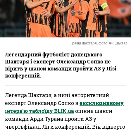
Казино
Гравці Шахтаря, фото: ФК Шахтар
Легендарний футболіст донецького
Шахтаря і експерт Олександр Сопко не
вірить у шанси команди пройти АЗ у Лізі
конференцій.
Легенда Шахтаря, а нині авторитетний
експерт Олександр Сопко в
ексклюзивному
інтерв’ю таблоїду BLIK.ua
оцінив шанси
команди Арди Турана пройти АЗ у
чвертьфіналі Ліги конференцій. Він відверто