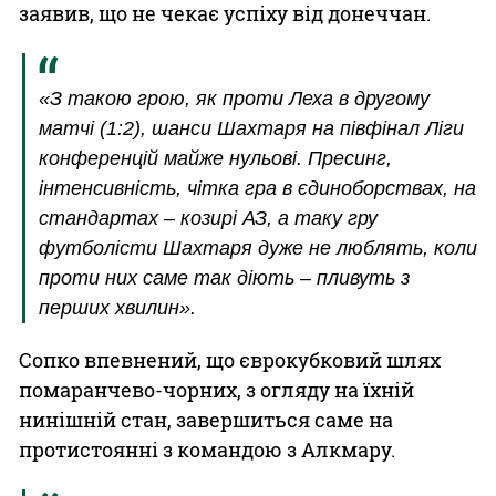
заявив, що не чекає успіху від донеччан.
«З такою грою, як проти Леха в другому
матчі (1:2), шанси Шахтаря на півфінал Ліги
конференцій майже нульові. Пресинг,
інтенсивність, чітка гра в єдиноборствах, на
стандартах – козирі АЗ, а таку гру
футболісти Шахтаря дуже не люблять, коли
проти них саме так діють – пливуть з
перших хвилин».
Сопко впевнений, що єврокубковий шлях
помаранчево-чорних, з огляду на їхній
нинішній стан, завершиться саме на
протистоянні з командою з Алкмару.