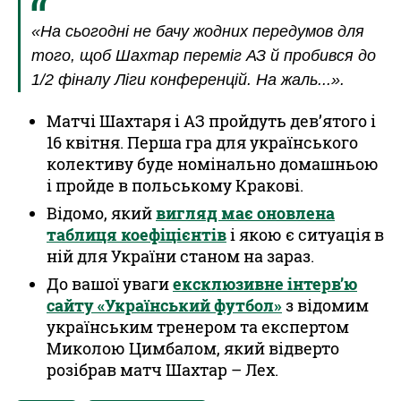
«На сьогодні не бачу жодних передумов для
того, щоб Шахтар переміг АЗ й пробився до
1/2 фіналу Ліги конференцій. На жаль...».
Матчі Шахтаря і АЗ пройдуть дев’ятого і
16 квітня. Перша гра для українського
колективу буде номінально домашньою
і пройде в польському Кракові.
Відомо, який
вигляд має оновлена
таблиця коефіцієнтів
і якою є ситуація в
ній для України станом на зараз.
До вашої уваги
ексклюзивне інтерв’ю
сайту «Український футбол»
з відомим
українським тренером та експертом
Миколою Цимбалом, який відверто
розібрав матч Шахтар – Лех.