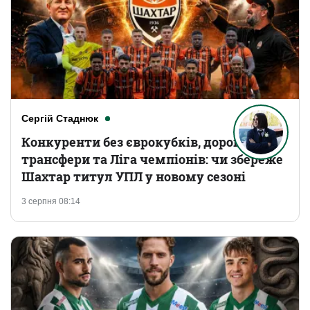
Сергій Стаднюк
Конкуренти без єврокубків, дорогі
трансфери та Ліга чемпіонів: чи збереже
Шахтар титул УПЛ у новому сезоні
3 серпня 08:14