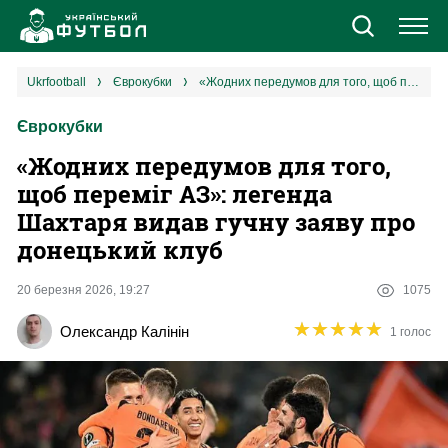
Новини
ukrfootball
єврокубки
«Жодних передумов для того, щоб переміг АЗ»: легенда Шахтаря видав гучну заяву про донецький клуб
Єврокубки
Збірна
«Жодних передумов для того,
Єврокубки
щоб переміг АЗ»: легенда
Шахтаря видав гучну заяву про
УПЛ
донецький клуб
1 ліга
20 березня 2026, 19:27
1075
★
★
★
★
★
★
★
★
★
★
Олександр Калінін
1 голос
2 ліга
Різне
Букмекери