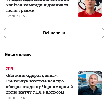
капітан команди відновився
після травми
7 серпня 20:53
Всі новини
Ексклюзив
УПЛ
«Всі живі-здорові, але...»:
Григорчук висловився про
обстріл стадіону Чорноморця й
долю матчу УПЛ з Колосом
7 серпня 16:59