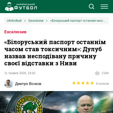
Новини
ukrfootball
ексклюзив
«Білоруський паспорт останнім часом став токсичним»: Дулуб назвав несподівану причину своєї відставки з Ниви
Ексклюзив
Збірна
«Білоруський паспорт останнім
Єврокубки
часом став токсичним»: Дулуб
назвав несподівану причину
УПЛ
своєї відставки з Ниви
1 ліга
11 травня 2026, 18:02
2184
★
★
★
★
★
★
★
★
★
★
Дмитро Вєнков
6 голосів
2 ліга
Різне
Букмекери