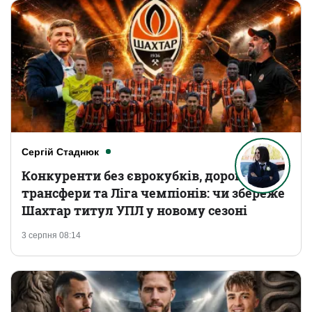
Сергій Стаднюк
Конкуренти без єврокубків, дорогі
трансфери та Ліга чемпіонів: чи збереже
Шахтар титул УПЛ у новому сезоні
3 серпня 08:14