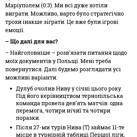
Маріуполем (0:3). Ми всі дуже хотіли
виграти. Можливо, варто було стратегічно
трохи інакше зіграти. Це вже були ігрові
емоції.
– Що далі для вас?
– Найголовніше – розв’язати питання щодо
моїх документів у Польщі. Мені треба
повернутися. Далі будемо розглядати усі
можливі варіанти.
Дулуб очолив Ниву у січні цього року.
Під його керівництвом тернопільська
команда провела дев’ять матчів: одна
перемога, чотири нічиї та чотири
поразки.
Після 27-ми турів Нива (Т) займає 11-те
місце в турнірній таблиці Першої ліги,