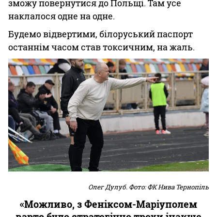
зможу повернутися до Польщі. Там усе
наклалося одне на одне.
Будемо відвертими, білоруський паспорт
останнім часом став токсичним, на жаль.
Олег Дулуб. Фото: ФК Нива Тернопіль
«Можливо, з Феніксом-Маріуполем
варто було стратегічно трохи інакше