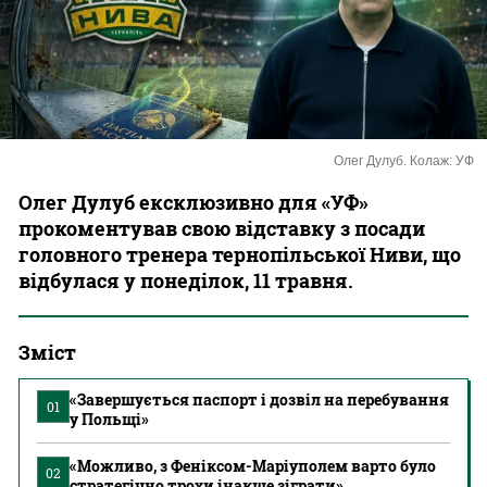
Казино
Олег Дулуб. Колаж: УФ
Олег Дулуб ексклюзивно для «УФ»
прокоментував свою відставку з посади
головного тренера тернопільської Ниви, що
відбулася у понеділок, 11 травня.
Зміст
«Завершується паспорт і дозвіл на перебування
01
у Польщі»
«Можливо, з Феніксом-Маріуполем варто було
02
стратегічно трохи інакше зіграти»