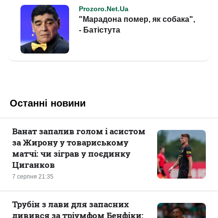
Останні новини
Ванат запалив голом і асистом
за Жирону у товариському
матчі: чи зіграв у поєдинку
Циганков
7 серпня 21:35
Трубін з лави для запасних
дивився за тріумфом Бенфіки: