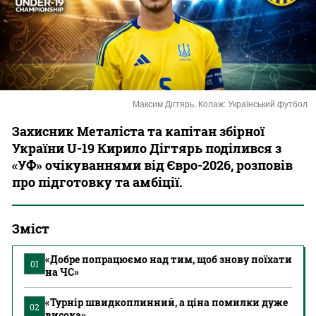
Казино
Максим Дігтярь. Колаж: Український футбол
Захисник Металіста та капітан збірної
України U-19 Кирило Дігтярь поділився з
«УФ» очікуваннями від Євро-2026, розповів
про підготовку та амбіції.
Зміст
«Добре попрацюємо над тим, щоб знову поїхати
01
на ЧС»
«Турнір швидкоплинний, а ціна помилки дуже
02
висока»