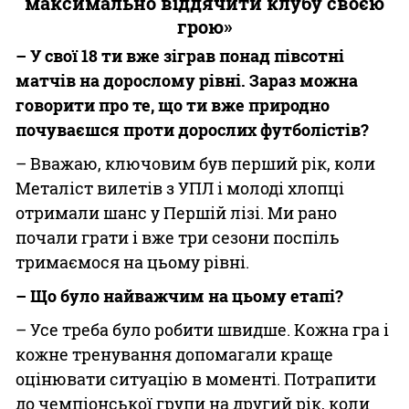
максимально віддячити клубу своєю
грою»
– У свої 18 ти вже зіграв понад півсотні
матчів на дорослому рівні. Зараз можна
говорити про те, що ти вже природно
почуваєшся проти дорослих футболістів?
– Вважаю, ключовим був перший рік, коли
Металіст вилетів з УПЛ і молоді хлопці
отримали шанс у Першій лізі. Ми рано
почали грати і вже три сезони поспіль
тримаємося на цьому рівні.
– Що було найважчим на цьому етапі?
– Усе треба було робити швидше. Кожна гра і
кожне тренування допомагали краще
оцінювати ситуацію в моменті. Потрапити
до чемпіонської групи на другий рік, коли