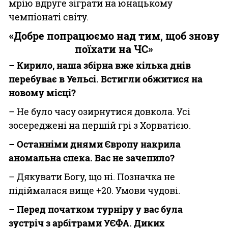
мрію вдруге зіграти на юнацькому
чемпіонаті світу.
«Добре попрацюємо над тим, щоб знову
поїхати на ЧС»
– Кирило, наша збірна вже кілька днів
перебуває в Уельсі. Встигли обжитися на
новому місці?
– Не було часу озирнутися довкола. Усі
зосереджені на першій грі з Хорватією.
– Останніми днями Європу накрила
аномальна спека. Вас не зачепило?
– Дякувати Богу, що ні. Позначка не
підіймалася вище +20. Умови чудові.
– Перед початком турніру у вас була
зустріч з арбітрами УЄФА. Диких