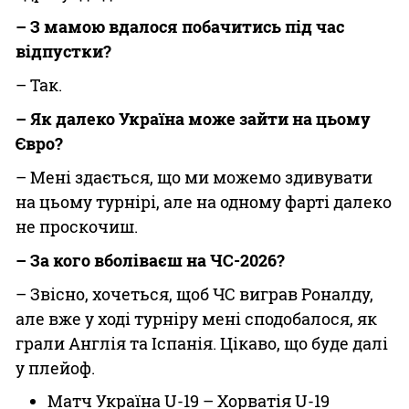
– З мамою вдалося побачитись під час
відпустки?
– Так.
– Як далеко Україна може зайти на цьому
Євро?
– Мені здається, що ми можемо здивувати
на цьому турнірі, але на одному фарті далеко
не проскочиш.
– За кого вболіваєш на ЧС-2026?
– Звісно, хочеться, щоб ЧС виграв Роналду,
але вже у ході турніру мені сподобалося, як
грали Англія та Іспанія. Цікаво, що буде далі
у плейоф.
Матч Україна U-19 – Хорватія U-19