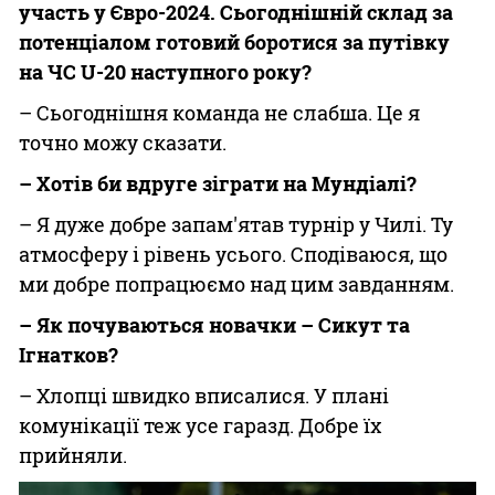
участь у Євро-2024. Сьогоднішній склад за
потенціалом готовий боротися за путівку
на ЧС U-20 наступного року?
– Сьогоднішня команда не слабша. Це я
точно можу сказати.
– Хотів би вдруге зіграти на Мундіалі?
– Я дуже добре запам'ятав турнір у Чилі. Ту
атмосферу і рівень усього. Сподіваюся, що
ми добре попрацюємо над цим завданням.
– Як почуваються новачки – Сикут та
Ігнатков?
– Хлопці швидко вписалися. У плані
комунікації теж усе гаразд. Добре їх
прийняли.