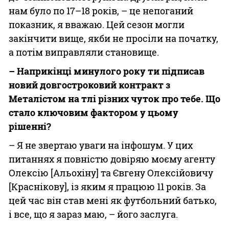
нам було по 17–18 років, – це непоганий
показник, я вважаю. Цей сезон могли
закінчити вище, якби не просіли на початку,
а потім виправляли становище.
– Наприкінці минулого року ти підписав
новий довгостроковий контракт з
Металістом на тлі різних чуток про тебе. Що
стало ключовим фактором у цьому
рішенні?
– Я не звертаю уваги на інфошум. У цих
питаннях я повністю довіряю моєму агенту
Олексію [Альохіну] та Євгену Олексійовичу
[Краснікову], із яким я працюю 11 років. За
цей час він став мені як футбольний батько,
і все, що я зараз маю, – його заслуга.