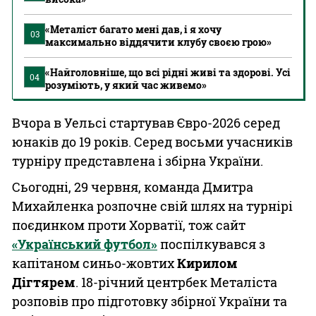
«Металіст багато мені дав, і я хочу
03
максимально віддячити клубу своєю грою»
«Найголовніше, що всі рідні живі та здорові. Усі
04
розуміють, у який час живемо»
Вчора в Уельсі стартував Євро-2026 серед
юнаків до 19 років. Серед восьми учасників
турніру представлена і збірна України.
Сьогодні, 29 червня, команда Дмитра
Михайленка розпочне свій шлях на турнірі
поєдинком проти Хорватії, тож сайт
«Український футбол»
поспілкувався з
капітаном синьо-жовтих
Кирилом
Дігтярем
. 18-річний центрбек Металіста
розповів про підготовку збірної України та