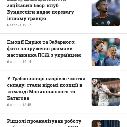
зацікавив Баєр: клуб
Бундесліги надає перевагу
іншому гравцю
6 серпня 19:17
Емоції Енріке та Забарного:
фото напруженої розмови
наставника ПСЖ з українцем
6 серпня 19:14
У Трабзонспорі назріває чистка
складу: стали відомі позиції в
команді Малиновського та
Батагова
6 серпня 18:45
Ріццолі проаналізував роботу