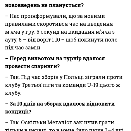
нововведень не планується?
– Нас проінформували, що за новими
правилами скоротився час на введення
м'яча у гру: 5 секунд на вкидання м'яча з
ауту, 8 – від воріт і 10 – щоб покинути поле
під час замін.
– Перед вильотом на турнір вдалося
провести спаринги?
– Так. Під час зборів у Польщі зіграли проти
клубу Третьої ліги та команди U-19 цього ж
клубу.
– За 10 днів на зборах вдалося відновити
кондиції?
– Так. Оскільки Металіст закінчив грати
тільки в червні, то в мене було лише 3–4 дні,