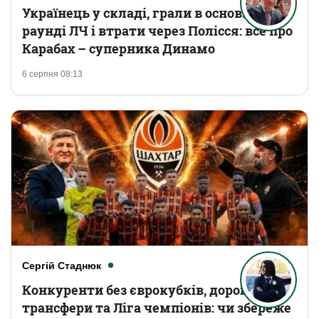
Українець у складі, грали в основному
раунді ЛЧ і втрати через Полісся: все про
Карабах – суперника Динамо
6 серпня 08:13
Сергій Стаднюк
Конкуренти без єврокубків, дорогі
трансфери та Ліга чемпіонів: чи збереже