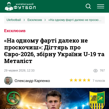
Новини
ukrfootball
ексклюзив
«На одному фарті далеко не проскочиш»: Дігтярь про Євро-2026, збірну України U-19 та Металіст
Ексклюзив
Збірна
«На одному фарті далеко не
Єврокубки
проскочиш»: Дігтярь про
Євро-2026, збірну України U-19 та
УПЛ
Металіст
1 ліга
29 червня 2026, 12:33
767
★
★
★
★
★
★
★
★
★
★
Олександр Карпенко
7 голосів
2 ліга
Різне
Букмекери