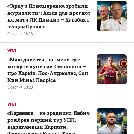
«Зірку з Пономаренка зробили
журналісти»: Алієв дав прогноз
на матч ЛК Динамо – Карабах і
згадав Суркіса
5 серпня 18:23
УПЛ
«Маю довести, що мене тут
можуть купити»: Смоляков –
про Харків, Лос-Анджелес, Сон
Хин Міна і Льоріса
5 серпня 08:23
УПЛ
«Караваєв – не зрадник»: Бабич
розібрав перший тур УПЛ,
відзначивши Карпати,
Фернандеса і Кауана Еліса