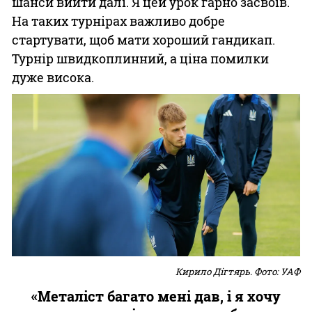
шанси вийти далі. Я цей урок гарно засвоїв.
На таких турнірах важливо добре
стартувати, щоб мати хороший гандикап.
Турнір швидкоплинний, а ціна помилки
дуже висока.
Кирило Дігтярь. Фото: УАФ
«Металіст багато мені дав, і я хочу