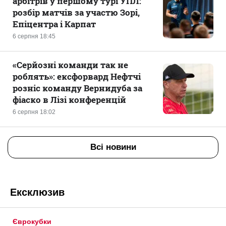
арбітрів у першому турі УПЛ:
розбір матчів за участю Зорі,
Епіцентра і Карпат
6 серпня 18:45
«Серйозні команди так не
роблять»: ексфорвард Нефтчі
розніс команду Вернидуба за
фіаско в Лізі конференцій
6 серпня 18:02
Всі новини
Ексклюзив
Єврокубки