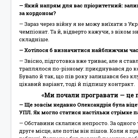
— Який напрям для вас пріоритетний: зали
за кордоном?
— Зараз через війну я не можу виїхати з У
чемпіонат. Та й, відверто кажучи, з віком з
складніше.
— Хотілося б визначитися найближчим час
— Звісно, підготовка вже триває, але я став
траплялося по-різному: приєднувався до ко
Бувало й так, що пів року залишався без кл
цікавий варіант, тоді й підпишу контракт.
«Ми почали програвати — це 
— Ще зовсім недавно Олександрія була віце
УПЛ. Як могло статися настільки стрімке п
— Обставини склалися непросто. За одного 
друге місце, але потім він пішов. Коли я 