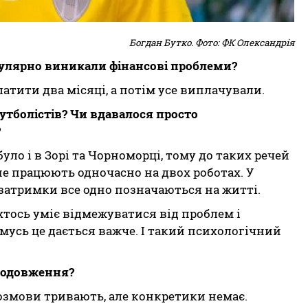
Богдан Бутко. Фото: ФК Олександрія
гулярно виникали фінансові проблеми?
атити два місяці, а потім усе виплачували.
утболістів? Чи вдавалося просто
?
було і в Зорі та Чорноморці, тому до таких речей
не працюють одночасно на двох роботах. У
 і затримки все одно позначаються на житті.
хтось уміє відмежуватися від проблем і
мусь це дається важче. І такий психологічний
продовження?
розмови тривають, але конкретики немає.