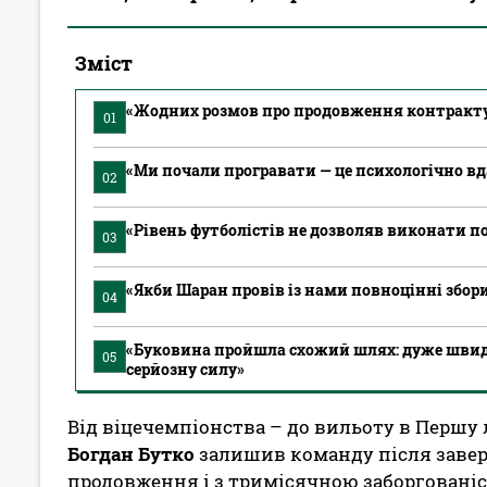
Зміст
«Жодних розмов про продовження контракту н
01
«Ми почали програвати — це психологічно вд
02
«Рівень футболістів не дозволяв виконати п
03
«Якби Шаран провів із нами повноцінні збори
04
«Буковина пройшла схожий шлях: дуже швид
05
серйозну силу»
Від віцечемпіонства – до вильоту в Першу 
Богдан Бутко
залишив команду після завер
продовження і з тримісячною заборговані