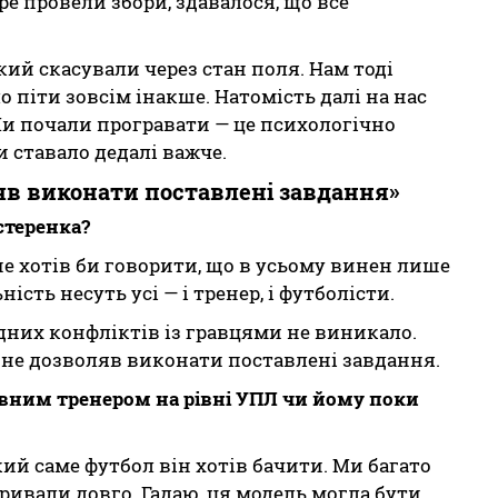
ре провели збори, здавалося, що все
ий скасували через стан поля. Нам тоді
ло піти зовсім інакше. Натомість далі на нас
Ми почали програвати — це психологічно
и ставало дедалі важче.
ляв виконати поставлені завдання»
стеренка?
не хотів би говорити, що в усьому винен лише
ість несуть усі — і тренер, і футболісти.
дних конфліктів із гравцями не виникало.
т не дозволяв виконати поставлені завдання.
вним тренером на рівні УПЛ чи йому поки
який саме футбол він хотів бачити. Ми багато
ривали довго. Гадаю, ця модель могла бути