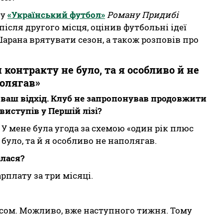
ту
«Український футбол»
Роману Придибі
ісля другого місця, оцінив футбольні ідеї
арана врятувати сезон, а також розповів про
онтракту не було, та я особливо й не
олягав»
о ваш відхід. Клуб не запропонував продовжити
виступів у Першій лізі?
 У мене була угода за схемою «один рік плюс
уло, та й я особливо не наполягав.
алася?
рплату за три місяці.
сом. Можливо, вже наступного тижня. Тому