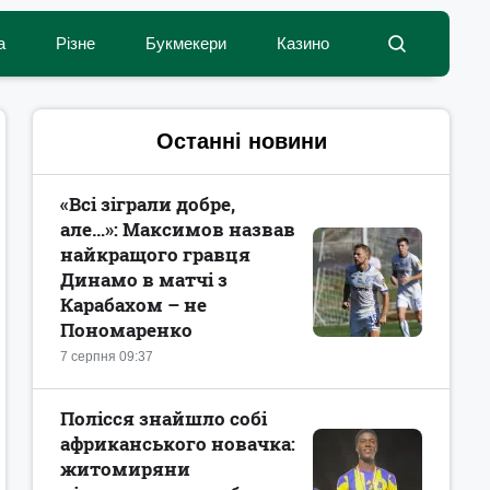
а
Різне
Букмекери
Казино
Останні новини
«Всі зіграли добре,
але…»: Максимов назвав
найкращого гравця
Динамо в матчі з
Карабахом – не
Пономаренко
7 серпня 09:37
Полісся знайшло собі
африканського новачка:
житомиряни