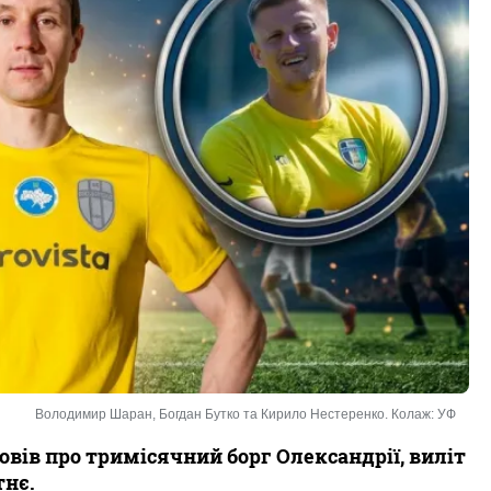
Володимир Шаран, Богдан Бутко та Кирило Нестеренко. Колаж: УФ
вів про тримісячний борг Олександрії, виліт
тнє.