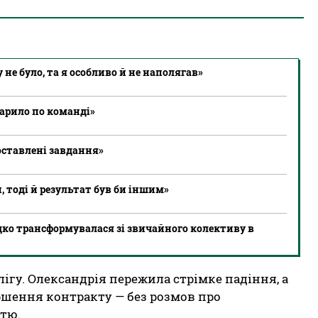
е було, та я особливо й не наполягав»
арило по команді»
оставлені завдання»
, тоді й результат був би іншим»
ко трансформувалася зі звичайного колективу в
лігу. Олександрія пережила стрімке падіння, а
шення контракту — без розмов про
стю.