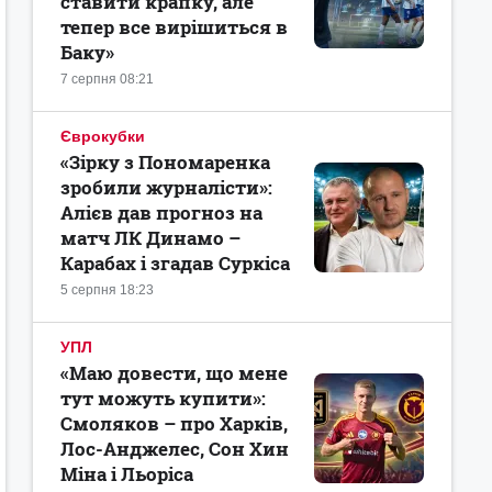
ставити крапку, але
тепер все вирішиться в
Баку»
7 серпня 08:21
Єврокубки
«Зірку з Пономаренка
зробили журналісти»:
Алієв дав прогноз на
матч ЛК Динамо –
Карабах і згадав Суркіса
5 серпня 18:23
УПЛ
«Маю довести, що мене
тут можуть купити»:
Смоляков – про Харків,
Лос-Анджелес, Сон Хин
Міна і Льоріса