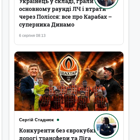
Українець у складі, грали в
основному раунді ЛЧ і втрати
через Полісся: все про Карабах –
суперника Динамо
6 серпня 08:13
Сергій Стаднюк
Конкуренти без єврокубків,
дорогі трансфери та Ліга