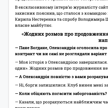
В ексклюзивному інтерв’ю журналісту сай
захисник пояснив, що сталося з командою п
Кирила Нестеренка та спробу Володимира Ш
власне майбутнє.
«Жодних розмов про продовження к
нап
— Пане Богдане, Олександрія оголосила пр
контракт чи ви самі не розглядали варіант 
— Моя історія з Олександрією завершилася.
один». Жодних розмов про продовження не б
— А Олександрія повністю з вами розрахув
— Ні, борги залишилися. Клуб винен мені за
— Коли обіцяють погасити заборгованість?
— Казали, що розрахуються найближчим ча
поки чекаю.