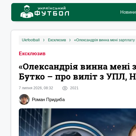
Новини
ukrfootball
ексклюзив
«Олександрія винна мені зарплату з
Ексклюзив
«Олександрія винна мені з
Бутко – про виліт з УПЛ, 
7 липня 2026, 08:32
2021
Роман Придиба