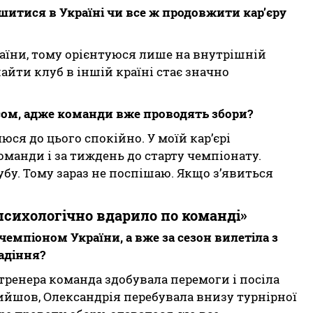
шитися в Україні чи все ж продовжити кар’єру
країни, тому орієнтуюся лише на внутрішній
найти клуб в іншій країні стає значно
ом, адже команди вже проводять збори?
люся до цього спокійно. У моїй кар’єрі
манди і за тиждень до старту чемпіонату.
убу. Тому зараз не поспішаю. Якщо з’явиться
психологічно вдарило по команді»
чемпіоном України, а вже за сезон вилетіла з
адіння?
тренера команда здобувала перемоги і посіла
прийшов, Олександрія перебувала внизу турнірної