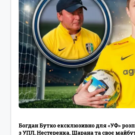
Богдан Бутко ексклюзивно для «УФ» розпо
з УПЛ, Нестеренка, Шарана та своє майбу