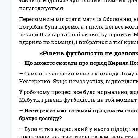
таблиці. Водночас був певний позитив: доб
налагоджується.
Переломним міг стати матч із Оболонню, як
потрібна була перемога, і після неї все мог
чекали Шахтар та інші сильні суперники. 
вдарило по команді, і вибратися з тієї криз
«Рівень футболістів не дозво
— Що можете сказати про період Кирила Не
— Саме він запросив мене в команду. Тому 
Нестеренко. Якщо немає успіху, відповідальн
У робочому процесі все було нормально, жо
Мабуть, і рівень футболістів на той момен
— Нестеренко вже готовий працювати голо
бракує досвіду?
— Було чітко видно, який у нього підхід і 
працювали над тактикою, окремі заняття т