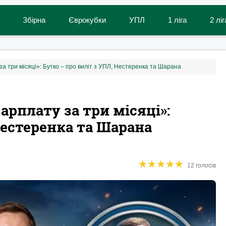
Збірна
Єврокубки
УПЛ
1 ліга
2 ліг
а три місяці»: Бутко – про виліт з УПЛ, Нестеренка та Шарана
арплату за три місяці»:
Нестеренка та Шарана
★
★
★
★
★
★
★
★
★
★
12 голосів