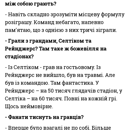
між собою грають?
- Навіть складно зрозуміти місцеву формулу
розіграшу. Команд небагато, напевно
пам'ятаю, що з однією з них тричі зіграли.
- Грали з грандами, Селтіком та
Рейнджерс? Там таке ж божевілля на
стадіонах?
- Із Селтіком - грав на гостьовому. Із
Рейнджерс не вийшло, був на травмі. Але
був із командою. Там фантастика. У
Рейнджерс – на 50 тисяч глядачів стадіон, у
Селтіка – на 60 тисяч. Повні на кожній грі.
Щось неймовірне.
- Фанати тиснуть на гравців?
- Вперше було взагалі не по собі. Більше