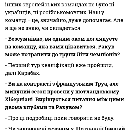
інших європейських командах не було ні
українців, ні російськомовних. Наш у
команді ‒ це, звичайно, дуже допомагає. Але
я ще не знаю, чи складеться.
- Безсумнівно, ви одним оком поглядуєте
на команду, яка вами цікавиться. Ракув
може потрапити до групи Ліги чемпіонів?
- Перший тур кваліфікації вже пройшли,
далі Карабах.
- Ви на контракті з французьким Труа, але
минулий сезон провели у шотландському
Хіберніані. Вирішується питання між цими
двома клубами та Ракувом?
- Про ці подробиці поки говорити не буду.
- Чи задоволені сезоном у Шотландії (вищий