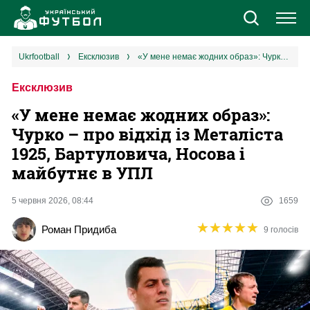
Новини
ukrfootball
ексклюзив
«У мене немає жодних образ»: Чурко – про відхід із Металіста 1925, Бартуловича, Носова і майбутнє в УПЛ
Ексклюзив
Збірна
«У мене немає жодних образ»:
Єврокубки
Чурко – про відхід із Металіста
1925, Бартуловича, Носова і
УПЛ
майбутнє в УПЛ
1 ліга
5 червня 2026, 08:44
1659
★
★
★
★
★
★
★
★
★
★
Роман Придиба
9 голосів
2 ліга
Різне
Букмекери