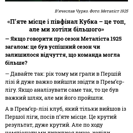
В’ячеслав Чурко. Фото: Металіст 1925
«П’яте місце і півфінал Кубка – це топ,
але ми хотіли більшого»
— Якщо говорити про сезон Металіста 1925
загалом: це був успішний сезон чи
залишилося відчуття, що команда могла
більше?
— Давайте так: рік тому ми грали в Першій
лізі й дуже важко вийшли звідти в Прем’єр-
лігу. Якщо аналізувати саме так, то це був
важкий шлях, але ми його пройшли.
А в Прем’єр-лізі клуб, який тільки вийшов із
Першої ліги, посів п’яте місце. Це крутий
результат, дуже крутий. Але по ходу
чемпіонату ми дивилися вище, хотіли