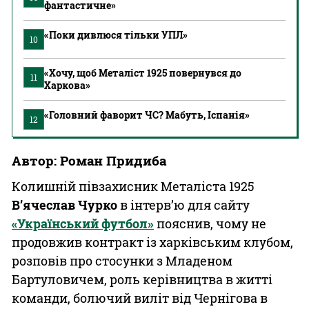
фантастичне»
«Поки дивлюся тільки УПЛ»
10
«Хочу, щоб Металіст 1925 повернувся до
11
Харкова»
«Головний фаворит ЧС? Мабуть, Іспанія»
12
Автор: Роман Придиба
Колишній півзахисник Металіста 1925
В’ячеслав Чурко
в інтерв’ю для сайту
«Український футбол»
пояснив, чому не
продовжив контракт із харківським клубом,
розповів про стосунки з Младеном
Бартуловичем, роль керівництва в житті
команди, болючий виліт від Чернігова в