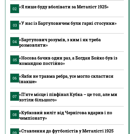
«Я лише буду вболівати за Металіст 1925»
02
«У нас із Бартуловичем були гарні стосунки»
03
«Бартулович розумів, з ким і як треба
04
розмовляти»
«Носова бачив один раз, а Богдан Бойко був із
05
командою постійно»
«Якби не травма ребра, усе могло скластися
06
інакше»
«П’яте місце і півфінал Кубка – це топ, але ми
07
хотіли більшого»
«Кубковий виліт від Чернігова вдарив і по
08
чемпіонату»
«Ставлення до футболістів у Металісті 1925
09