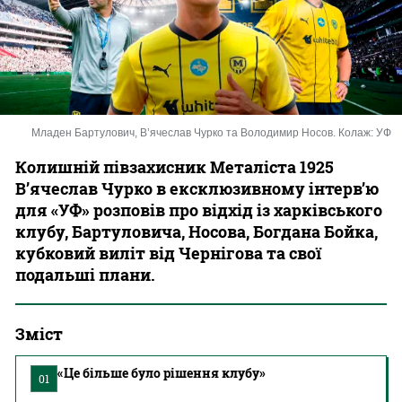
Казино
Младен Бартулович, В’ячеслав Чурко та Володимир Носов. Колаж: УФ
Колишній півзахисник Металіста 1925
В’ячеслав Чурко в ексклюзивному інтерв’ю
для «УФ» розповів про відхід із харківського
клубу, Бартуловича, Носова, Богдана Бойка,
кубковий виліт від Чернігова та свої
подальші плани.
Зміст
«Це більше було рішення клубу»
01