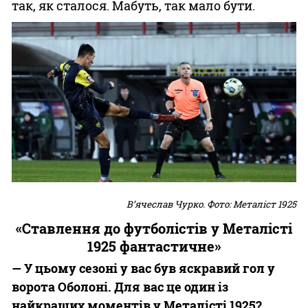
так, як сталося. Мабуть, так мало бути.
В’ячеслав Чурко. Фото: Металіст 1925
«Ставлення до футболістів у Металісті
1925 фантастичне»
— У цьому сезоні у вас був яскравий гол у
ворота Оболоні. Для вас це один із
найкращих моментів у Металісті 1925?