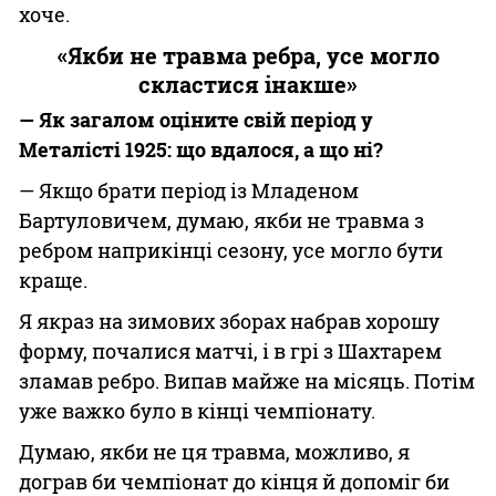
хоче.
«Якби не травма ребра, усе могло
скластися інакше»
— Як загалом оціните свій період у
Металісті 1925: що вдалося, а що ні?
— Якщо брати період із Младеном
Бартуловичем, думаю, якби не травма з
ребром наприкінці сезону, усе могло бути
краще.
Я якраз на зимових зборах набрав хорошу
форму, почалися матчі, і в грі з Шахтарем
зламав ребро. Випав майже на місяць. Потім
уже важко було в кінці чемпіонату.
Думаю, якби не ця травма, можливо, я
дограв би чемпіонат до кінця й допоміг би