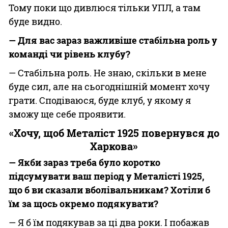
Тому поки що дивлюся тільки УПЛ, а там
буде видно.
— Для вас зараз важливіше стабільна роль у
команді чи рівень клубу?
— Стабільна роль. Не знаю, скільки в мене
буде сил, але на сьогоднішній момент хочу
грати. Сподіваюся, буде клуб, у якому я
зможу ще себе проявити.
«Хочу, щоб Металіст 1925 повернувся до
Харкова»
— Якби зараз треба було коротко
підсумувати ваш період у Металісті 1925,
що б ви сказали вболівальникам? Хотіли б
їм за щось окремо подякувати?
— Я б їм подякував за ці два роки. І побажав