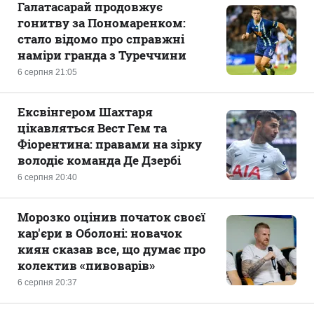
Галатасарай продовжує
гонитву за Пономаренком:
стало відомо про справжні
наміри гранда з Туреччини
6 серпня 21:05
Ексвінгером Шахтаря
цікавляться Вест Гем та
Фіорентина: правами на зірку
володіє команда Де Дзербі
6 серпня 20:40
Морозко оцінив початок своєї
кар'єри в Оболоні: новачок
киян сказав все, що думає про
колектив «пивоварів»
6 серпня 20:37