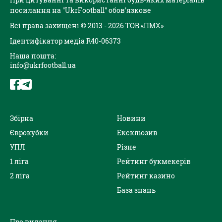
посилання на "UkrFootball" обов'язкове
Всі права захищені © 2013 - 2026 ТОВ «ПМХ»
Ідентифікатор медіа R40-06373
Наша пошта:
info@ukrfootball.ua
Збірна
Новини
Єврокубки
Ексклюзив
УПЛ
Різне
1 ліга
Рейтинг букмекерів
2 ліга
Рейтинг казино
База знань
Про видання