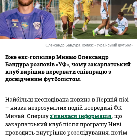
Казино
Олександр Бандура, колаж: «Український футбол»
Вже екс-голкіпер Минаю Олександр
Бандура розповів «УФ», чому закарпатський
клуб вирішив перервати співпрацю з
досвідченим футболістом.
Найбільш несподівана новина в Першій лізі
– низка незрозумілих подій всередині ФК
Минай. Спершу
з’явилася інформація
, що
закарпатський клуб після програшу Ниві
проводить внутрішнє розслідування, потім