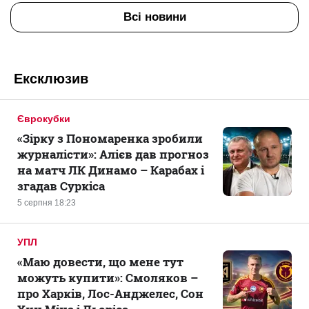
Всі новини
Ексклюзив
Єврокубки
«Зірку з Пономаренка зробили
журналісти»: Алієв дав прогноз
на матч ЛК Динамо – Карабах і
згадав Суркіса
5 серпня 18:23
УПЛ
«Маю довести, що мене тут
можуть купити»: Смоляков –
про Харків, Лос-Анджелес, Сон