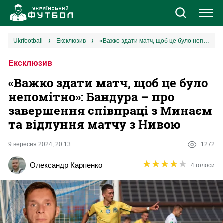
Новини
ukrfootball
ексклюзив
«Важко здати матч, щоб це було непомітно»: Бандура – про завершення співпраці з Минаєм та відлуння матчу з Нивою
Ексклюзив
Збірна
«Важко здати матч, щоб це було
Єврокубки
непомітно»: Бандура – про
завершення співпраці з Минаєм
УПЛ
та відлуння матчу з Нивою
1 ліга
9 вересня 2024, 20:13
1272
★
★
★
★
★
★
★
★
★
★
Олександр Карпенко
4 голоси
2 ліга
Різне
Букмекери