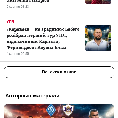
Хин Міна і Льоріса
5 серпня 08:23
УПЛ
«Караваєв – не зрадник»: Бабич
розібрав перший тур УПЛ,
відзначивши Карпати,
Фернандеса і Кауана Еліса
4 серпня 09:55
Всі ексклюзиви
Авторські матеріали