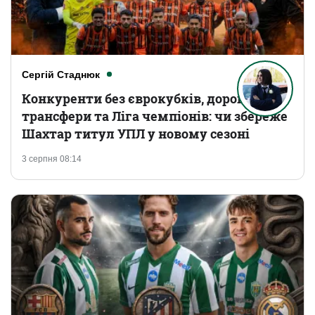
Сергій Стаднюк
Конкуренти без єврокубків, дорогі
трансфери та Ліга чемпіонів: чи збереже
Шахтар титул УПЛ у новому сезоні
3 серпня 08:14