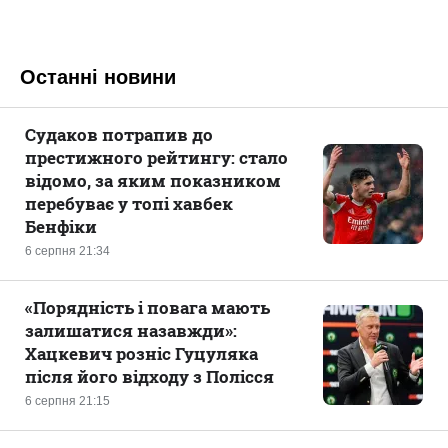
Останні новини
Судаков потрапив до
престижного рейтингу: стало
відомо, за яким показником
перебуває у топі хавбек
Бенфіки
6 серпня 21:34
«Порядність і повага мають
залишатися назавжди»:
Хацкевич розніс Гуцуляка
після його відходу з Полісся
6 серпня 21:15