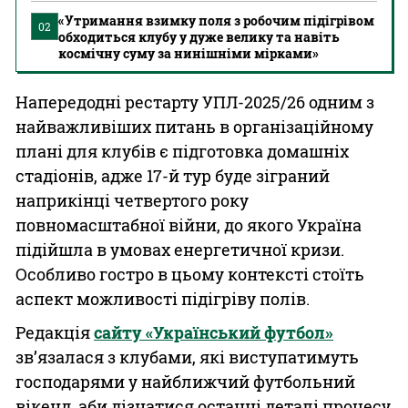
«Утримання взимку поля з робочим підігрівом
02
обходиться клубу у дуже велику та навіть
космічну суму за нинішніми мірками»
Напередодні рестарту УПЛ-2025/26 одним з
найважливіших питань в організаційному
плані для клубів є підготовка домашніх
стадіонів, адже 17-й тур буде зіграний
наприкінці четвертого року
повномасштабної війни, до якого Україна
підійшла в умовах енергетичної кризи.
Особливо гостро в цьому контексті стоїть
аспект можливості підігріву полів.
Редакція
сайту «Український футбол»
зв’язалася з клубами, які виступатимуть
господарями у найближчий футбольний
вікенд, аби дізнатися останні деталі процесу