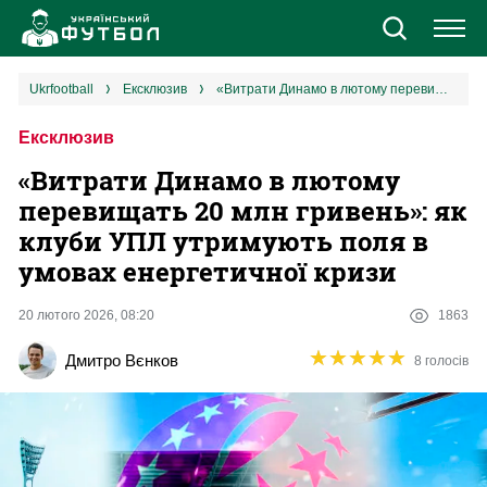
Новини
ukrfootball
ексклюзив
«Витрати Динамо в лютому перевищать 20 млн гривень»: як клуби УПЛ утримують поля в умовах енергетичної кризи
Ексклюзив
Збірна
«Витрати Динамо в лютому
Єврокубки
перевищать 20 млн гривень»: як
клуби УПЛ утримують поля в
УПЛ
умовах енергетичної кризи
1 ліга
20 лютого 2026, 08:20
1863
★
★
★
★
★
★
★
★
★
★
Дмитро Вєнков
8 голосів
2 ліга
Різне
Букмекери