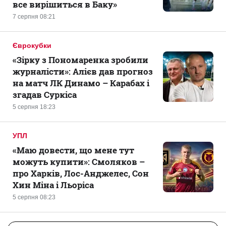
все вирішиться в Баку»
7 серпня 08:21
Єврокубки
«Зірку з Пономаренка зробили
журналісти»: Алієв дав прогноз
на матч ЛК Динамо – Карабах і
згадав Суркіса
5 серпня 18:23
УПЛ
«Маю довести, що мене тут
можуть купити»: Смоляков –
про Харків, Лос-Анджелес, Сон
Хин Міна і Льоріса
5 серпня 08:23