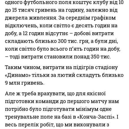
одного футбольного поля коштує клубу від 10
до 15 тисяч гривень на годину, залежно від
джерела живлення. За середнім графіком
відключень, коли світло є десять годин на
добу, а 12 годин відсутнє – добові витрати
складають близько 300 тис. грн, а були дні,
коли світло було всього п’ять годин на добу,
– тоді витрати становили понад 350 тис.
Таким чином, витрати на підігрів стадіону
«Динамо» тільки за лютий складуть близько
9 млн гривень.
Але ж треба врахувати, що для якісної
підготовки команди до першого матчу нам
потрібно було підготувати мінімум одне
тренувальне поле на базі в «Конча-Заспі». І
весь перелік робіт, що ми виконували з