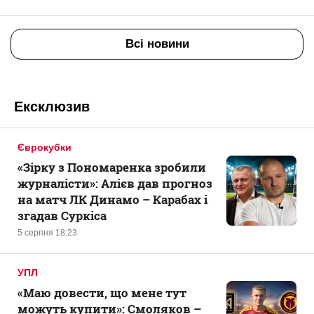
Всі новини
Ексклюзив
Єврокубки
«Зірку з Пономаренка зробили
журналісти»: Алієв дав прогноз
на матч ЛК Динамо – Карабах і
згадав Суркіса
5 серпня 18:23
УПЛ
«Маю довести, що мене тут
можуть купити»: Смоляков –