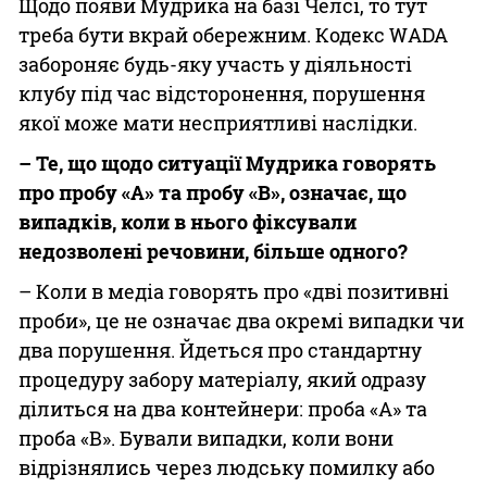
Щодо появи Мудрика на базі Челсі, то тут
треба бути вкрай обережним. Кодекс WADA
забороняє будь-яку участь у діяльності
клубу під час відсторонення, порушення
якої може мати несприятливі наслідки.
– Те, що щодо ситуації Мудрика говорять
про пробу «А» та пробу «В», означає, що
випадків, коли в нього фіксували
недозволені речовини, більше одного?
– Коли в медіа говорять про «дві позитивні
проби», це не означає два окремі випадки чи
два порушення. Йдеться про стандартну
процедуру забору матеріалу, який одразу
ділиться на два контейнери: проба «А» та
проба «В». Бували випадки, коли вони
відрізнялись через людську помилку або