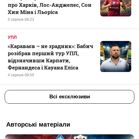
про Харків, Лос-Анджелес, Сон
Хин Міна і Льоріса
5 серпня 08:23
УПЛ
«Караваєв – не зрадник»: Бабич
розібрав перший тур УПЛ,
відзначивши Карпати,
Фернандеса і Кауана Еліса
4 серпня 09:55
Всі ексклюзиви
Авторські матеріали