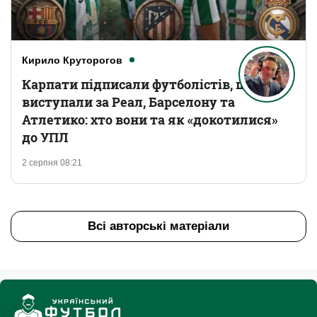
Кирило Круторогов
Карпати підписали футболістів, що
виступали за Реал, Барселону та
Атлетико: хто вони та як «докотилися»
до УПЛ
2 серпня 08:21
Всі авторські матеріали