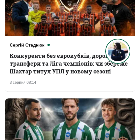
Сергій Стаднюк
Конкуренти без єврокубків, дорогі
трансфери та Ліга чемпіонів: чи збереже
Шахтар титул УПЛ у новому сезоні
3 серпня 08:14