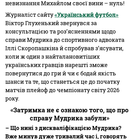
невизнання Михайлом своєї вини – нуль!
Журналіст сайту
«Український футбол»
Віктор Глухенький звернувся за
консультацією та роз’ясненнями щодо
справи Мудрика до спортивного адвоката
Іллі Скоропашкіна й спробував з’ясувати,
коли ж один з найталановитіших
українських гравців нарешті зможе
повернутися до гри й чи є бодай якість
шанси та те, що станеться це до початку
матчів плейоф до чемпіонату світу 2026
року.
«Затримка не є ознакою того, що про
справу Мудрика забули»
– Що нині з дискваліфікацією Мудрика?
Вже минув дуже тривалий час і, говорять