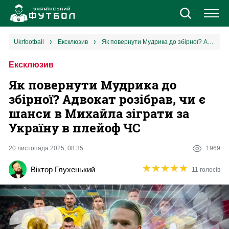
Новини
ukrfootball
ексклюзив
Як повернути Мудрика до збірної? Адвокат розібрав, чи є шанси в Михайла зіграти за Україну в плейоф ЧС
Ексклюзив
Збірна
Як повернути Мудрика до
Єврокубки
збірної? Адвокат розібрав, чи є
шанси в Михайла зіграти за
УПЛ
Україну в плейоф ЧС
1 ліга
20 листопада 2025, 08:35
1969
★
★
★
★
★
★
★
★
★
★
Віктор Глухенький
11 голосів
2 ліга
Різне
Букмекери