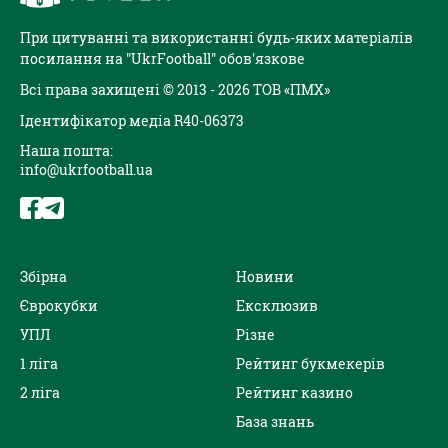
При цитуванні та використанні будь-яких матеріалів
посилання на "UkrFootball" обов'язкове
Всі права захищені © 2013 - 2026 ТОВ «ПМХ»
Ідентифікатор медіа R40-06373
Наша пошта:
info@ukrfootball.ua
Збірна
Новини
Єврокубки
Ексклюзив
УПЛ
Різне
1 ліга
Рейтинг букмекерів
2 ліга
Рейтинг казино
База знань