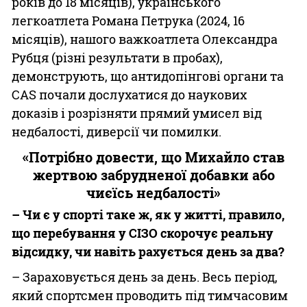
років до 18 місяців), українського
легкоатлета Романа Петрука (2024, 16
місяців), нашого важкоатлета Олександра
Рубця (різні результати в пробах),
демонструють, що антидопінгові органи та
CAS почали дослухатися до наукових
доказів і розрізняти прямий умисел від
недбалості, диверсії чи помилки.
«Потрібно довести, що Михайло став
жертвою забрудненої добавки або
чиєїсь недбалості»
– Чи є у спорті таке ж, як у житті, правило,
що перебування у СІЗО скорочує реальну
відсидку, чи навіть рахується день за два?
– Зараховується день за день. Весь період,
який спортсмен проводить під тимчасовим