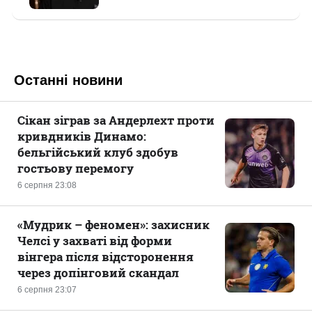
Останні новини
Сікан зіграв за Андерлехт проти
кривдників Динамо:
бельгійський клуб здобув
гостьову перемогу
6 серпня 23:08
«Мудрик – феномен»: захисник
Челсі у захваті від форми
вінгера після відсторонення
через допінговий скандал
6 серпня 23:07