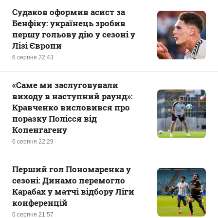
Судаков оформив асист за
Бенфіку: українець зробив
першу гольову дію у сезоні у
Лізі Європи
6 серпня 22:43
«Саме ми заслуговували
виходу в наступний раунд»:
Кравченко висловився про
поразку Полісся від
Копенгагену
6 серпня 22:29
Перший гол Пономаренка у
сезоні: Динамо перемогло
Карабах у матчі відбору Ліги
конференцій
6 серпня 21:57