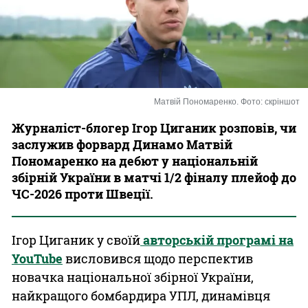
Казино
Матвій Пономаренко. Фото: скріншот
Журналіст-блогер Ігор Циганик розповів, чи
заслужив форвард Динамо Матвій
Пономаренко на дебют у національній
збірній України в матчі 1/2 фіналу плейоф до
ЧС-2026 проти Швеції.
Ігор Циганик у своїй
авторській програмі на
YouTube
висловився щодо перспектив
новачка національної збірної України,
найкращого бомбардира УПЛ, динамівця