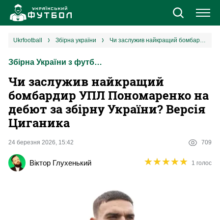
Новини
ukrfootball
збірна україни
Чи заслужив найкращий бомбардир УПЛ Пономаренко на дебют за збірну України? Версія Циганика
Збірна України з футболу
Збірна
Чи заслужив найкращий
Єврокубки
бомбардир УПЛ Пономаренко на
дебют за збірну України? Версія
УПЛ
Циганика
1 ліга
24 березня 2026, 15:42
709
★
★
★
★
★
★
★
★
★
★
Віктор Глухенький
1 голос
2 ліга
Різне
Букмекери