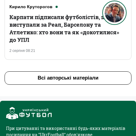
Кирило Круторогов
Карпати підписали футболістів, що
виступали за Реал, Барселону та
Атлетико: хто вони та як «докотилися»
до УПЛ
2 серпня 08:21
Всі авторські матеріали
При цитуванні та використанні будь-яких матеріалів
посилання на "UkrFootball" обов'язкове