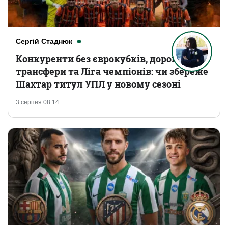
Сергій Стаднюк
Конкуренти без єврокубків, дорогі
трансфери та Ліга чемпіонів: чи збереже
Шахтар титул УПЛ у новому сезоні
3 серпня 08:14