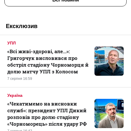
Ексклюзив
УПЛ
«Всі живі-здорові, але...»:
Григорчук висловився про
обстріл стадіону Чорноморця й
долю матчу УПЛ з Колосом
7 серпня 16:59
Україна
«Чекатимемо на висновки
служб»: президент УПЛ Дикий
розповів про долю стадіону
«Чорноморець» після удару РФ