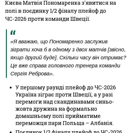
Києва Матвія Пономаренка з'явитися на
полі в поєдинку 1/2 фіналу плейоф до
ЧС-2026 проти команди Швеції.
«Я вважаю, що Пономаренко заслужив
зіграти хоча б в одному з двох матчів [звісно,
якщо другий буде]. Скільки часу він отримає?
Це вже справа головного тренера команди
Сергія Реброва».
У першому раунді плейоф до ЧС-2026
Україна зіграє проти Швеції, а у разі
перемоги над скандинавами синьо-
жовта дружина на формально
домашньому полі прийматиме
переможця пари Польща – Албанія.
Поєдинок 1/2 фіналу плейоф до ЧС-2026