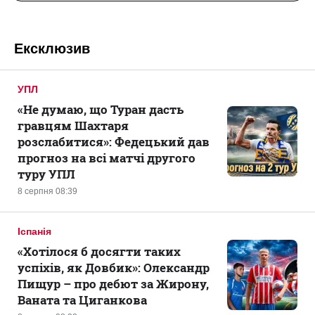
Ексклюзив
УПЛ
«Не думаю, що Туран дасть
гравцям Шахтаря
розслабитися»: Федецький дав
прогноз на всі матчі другого
туру УПЛ
8 серпня 08:39
Іспанія
«Хотілося б досягти таких
успіхів, як Довбик»: Олександр
Пищур – про дебют за Жирону,
Ваната та Циганкова