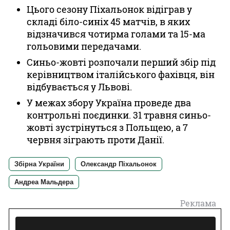
Цього сезону Піхальонок відіграв у
складі біло-синіх 45 матчів, в яких
відзначився чотирма голами та 15-ма
гольовими передачами.
Синьо-жовті розпочали перший збір під
керівництвом італійського фахівця, він
відбувається у Львові.
У межах збору Україна проведе два
контрольні поєдинки. 31 травня синьо-
жовті зустрінуться з Польщею, а 7
червня зіграють проти Данії.
Збірна України
Олександр Піхальонок
Андреа Мальдера
Реклама