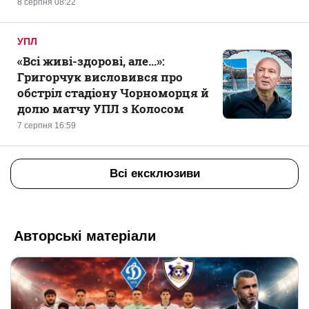
8 серпня 08:22
УПЛ
«Всі живі-здорові, але...»:
Григорчук висловився про
обстріл стадіону Чорноморця й
долю матчу УПЛ з Колосом
7 серпня 16:59
Всі ексклюзиви
Авторські матеріали