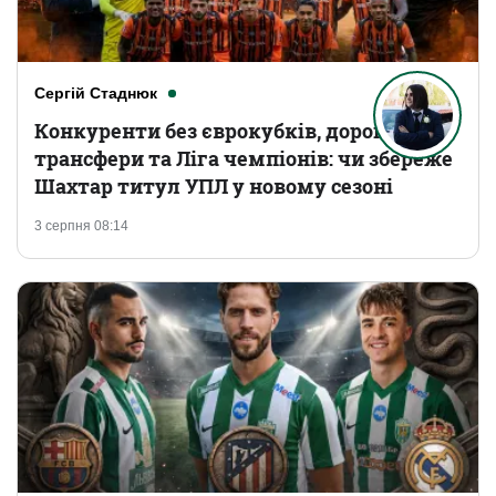
Сергій Стаднюк
Конкуренти без єврокубків, дорогі
трансфери та Ліга чемпіонів: чи збереже
Шахтар титул УПЛ у новому сезоні
3 серпня 08:14