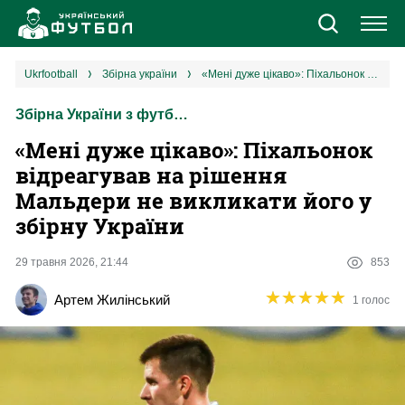
Новини
ukrfootball
збірна україни
«Мені дуже цікаво»: Піхальонок відреагував на рішення Мальдери не викликати його у збірну України
Збірна України з футболу
Збірна
«Мені дуже цікаво»: Піхальонок
Єврокубки
відреагував на рішення
Мальдери не викликати його у
УПЛ
збірну України
1 ліга
29 травня 2026, 21:44
853
★
★
★
★
★
★
★
★
★
★
Артем Жилінський
1 голос
2 ліга
Різне
Букмекери