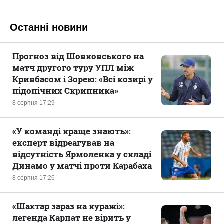
Останні новини
Прогноз від Шовковського на
матч другого туру УПЛ між
Кривбасом і Зорею: «Всі козирі у
підопічних Скрипника»
8 серпня 17:29
«У команді краще знають»:
експерт відреагував на
відсутність Ярмоленка у складі
Динамо у матчі проти Карабаха
8 серпня 17:26
«Шахтар зараз на куражі»:
легенда Карпат не вірить у