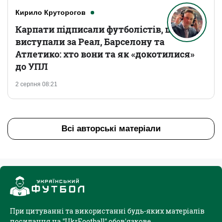
Кирило Круторогов
Карпати підписали футболістів, що
виступали за Реал, Барселону та
Атлетико: хто вони та як «докотилися»
до УПЛ
2 серпня 08:21
Всі авторські матеріали
При цитуванні та використанні будь-яких матеріалів
посилання на "UkrFootball" обов'язкове