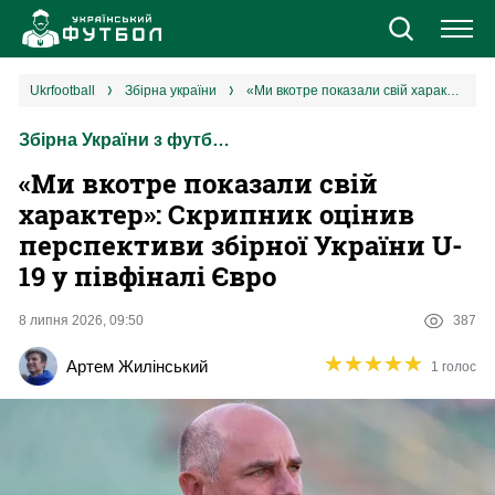
Новини
ukrfootball
збірна україни
«Ми вкотре показали свій характер»: Скрипник оцінив перспективи збірної України U-19 у півфіналі Євро
Збірна України з футболу
Збірна
«Ми вкотре показали свій
Єврокубки
характер»: Скрипник оцінив
перспективи збірної України U-
УПЛ
19 у півфіналі Євро
1 ліга
8 липня 2026, 09:50
387
★
★
★
★
★
★
★
★
★
★
Артем Жилінський
1 голос
2 ліга
Різне
Букмекери