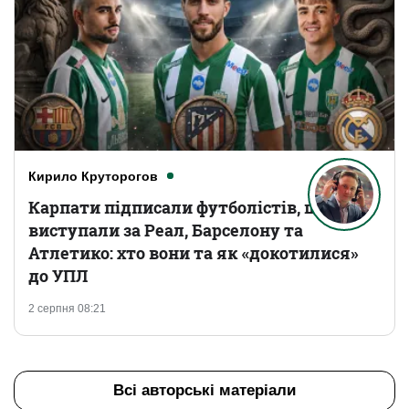
Кирило Круторогов
Карпати підписали футболістів, що
виступали за Реал, Барселону та
Атлетико: хто вони та як «докотилися»
до УПЛ
2 серпня 08:21
Всі авторські матеріали