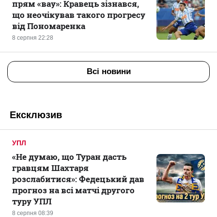
прям «вау»: Кравець зізнався,
що неочікував такого прогресу
від Пономаренка
8 серпня 22:28
Всі новини
Ексклюзив
УПЛ
«Не думаю, що Туран дасть
гравцям Шахтаря
розслабитися»: Федецький дав
прогноз на всі матчі другого
туру УПЛ
8 серпня 08:39