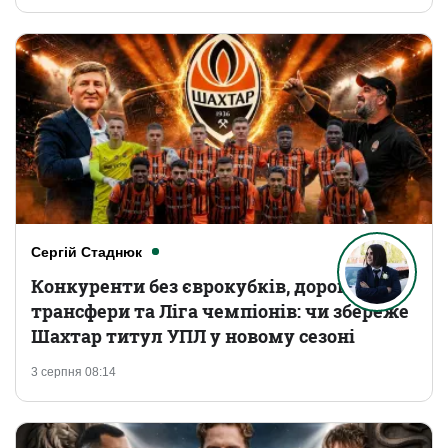
Сергій Стаднюк
Конкуренти без єврокубків, дорогі
трансфери та Ліга чемпіонів: чи збереже
Шахтар титул УПЛ у новому сезоні
3 серпня 08:14