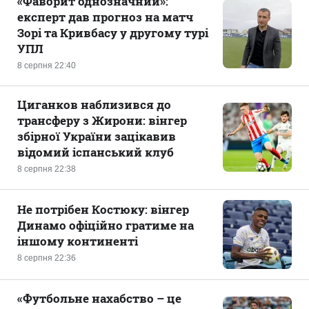
«Фаворит однозначний»:
експерт дав прогноз на матч
Зорі та Кривбасу у другому турі
УПЛ
8 серпня 22:40
Циганков наблизився до
трансферу з Жирони: вінгер
збірної України зацікавив
відомий іспанський клуб
8 серпня 22:38
Не потрібен Костюку: вінгер
Динамо офіційно гратиме на
іншому континенті
8 серпня 22:36
«Футбольне нахабство – це