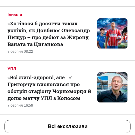
Іспанія
«Хотілося б досягти таких
успіхів, як Довбик»: Олександр
Пищур – про дебют за Жирону,
Ваната та Циганкова
8 серпня 08:22
УПЛ
«Всі живі-здорові, але...»:
Григорчук висловився про
обстріл стадіону Чорноморця й
долю матчу УПЛ з Колосом
7 серпня 16:59
Всі ексклюзиви