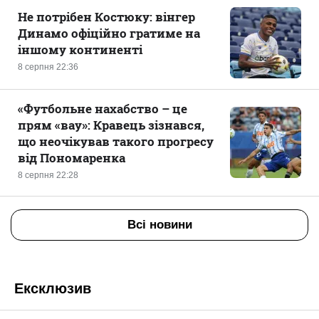
Не потрібен Костюку: вінгер
Динамо офіційно гратиме на
іншому континенті
8 серпня 22:36
«Футбольне нахабство – це
прям «вау»: Кравець зізнався,
що неочікував такого прогресу
від Пономаренка
8 серпня 22:28
Всі новини
Ексклюзив