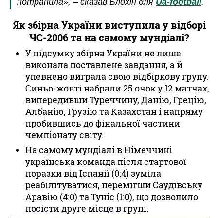
потрапила», – сказав Блохін для
Ua-football
.
Як збірна України виступила у відборі
ЧС-2006 та на самому мундіалі?
У підсумку збірна України не лише
виконала поставлене завдання, а й
упевнено виграла свою відбіркову групу.
Синьо-жовті набрали 25 очок у 12 матчах,
випередивши Туреччину, Данію, Грецію,
Албанію, Грузію та Казахстан і напряму
пробившись до фінальної частини
чемпіонату світу.
На самому мундіалі в Німеччині
українська команда після стартової
поразки від Іспанії (0:4) зуміла
реабілітуватися, перемігши Саудівську
Аравію (4:0) та Туніс (1:0), що дозволило
посісти друге місце в групі.