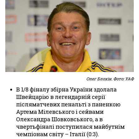
Олег Блохін. Фото: УАФ
В 1/8 фіналу збірна України здолала
Швейцарію в легендарній серії
післяматчевих пенальті з паненкою
Артема Мілевського і сейвами
Олександра Шовковського, а в
чвертьфіналі поступилася майбутнім
чемпіонам світу – Італії (0:3).