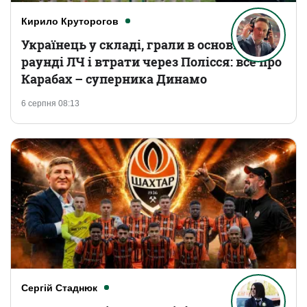
Кирило Круторогов
Українець у складі, грали в основному
раунді ЛЧ і втрати через Полісся: все про
Карабах – суперника Динамо
6 серпня 08:13
Сергій Стаднюк