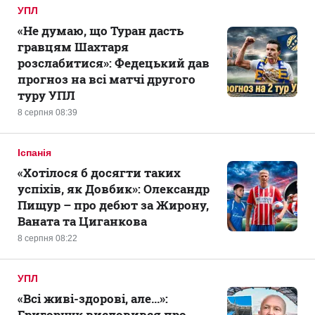
УПЛ
«Не думаю, що Туран дасть
гравцям Шахтаря
розслабитися»: Федецький дав
прогноз на всі матчі другого
туру УПЛ
8 серпня 08:39
Іспанія
«Хотілося б досягти таких
успіхів, як Довбик»: Олександр
Пищур – про дебют за Жирону,
Ваната та Циганкова
8 серпня 08:22
УПЛ
«Всі живі-здорові, але...»:
Григорчук висловився про