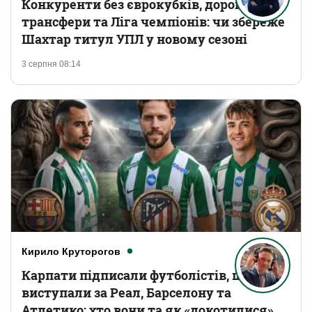
Конкуренти без єврокубків, дорогі
трансфери та Ліга чемпіонів: чи збереже
Шахтар титул УПЛ у новому сезоні
3 серпня 08:14
Кирило Круторогов
Карпати підписали футболістів, що
виступали за Реал, Барселону та
Атлетико: хто вони та як «докотилися»