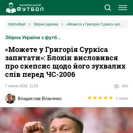
Новини
ukrfootball
збірна україни
«Можете у Григорія Суркіса запитати»: Блохін висловився про скепсис щодо його зухвалих слів перед ЧС-2006
Збірна України з футболу
Збірна
«Можете у Григорія Суркіса
Єврокубки
запитати»: Блохін висловився
про скепсис щодо його зухвалих
УПЛ
слів перед ЧС-2006
1 ліга
7 липня 2026, 11:55
430
★
★
★
★
★
★
★
★
★
★
Владислав Власенко
1 голос
2 ліга
Різне
Букмекери