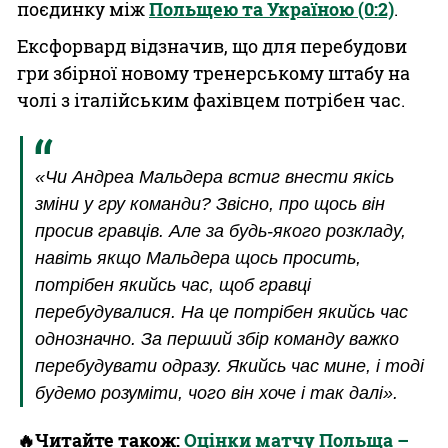
поєдинку між
Польщею та Україною (0:2)
.
Ексфорвард відзначив, що для перебудови
гри збірної новому тренерському штабу на
чолі з італійським фахівцем потрібен час.
«Чи Андреа Мальдера встиг внести якісь
зміни у гру команди? Звісно, про щось він
просив гравців. Але за будь-якого розкладу,
навіть якщо Мальдера щось просить,
потрібен якийсь час, щоб гравці
перебудувалися. На це потрібен якийсь час
однозначно. За перший збір команду важко
перебудувати одразу. Якийсь час мине, і тоді
будемо розуміти, чого він хоче і так далі».
🔥Читайте також:
Оцінки матчу Польща –