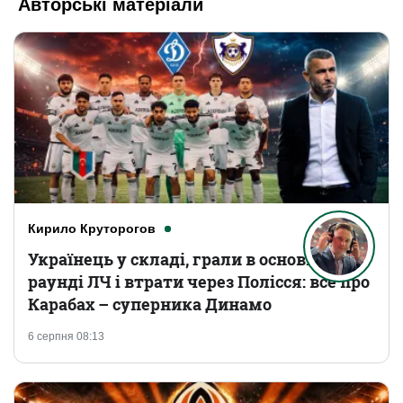
Авторські матеріали
Кирило Круторогов
Українець у складі, грали в основному
раунді ЛЧ і втрати через Полісся: все про
Карабах – суперника Динамо
6 серпня 08:13