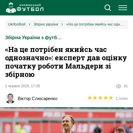
Новини
ukrfootball
збірна україни
«На це потрібен якийсь час однозначно»: експерт дав оцінку початку роботи Мальдери зі збірною
Збірна України з футболу
Збірна
«На це потрібен якийсь час
Єврокубки
однозначно»: експерт дав оцінку
початку роботи Мальдери зі
УПЛ
збірною
1 ліга
2 червня 2026, 17:30
91
★
★
★
★
★
★
★
★
★
★
Віктор Слюсаренко
1 голос
2 ліга
Різне
Букмекери