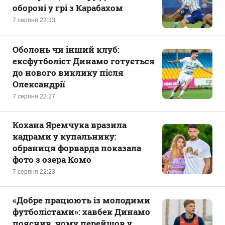
обороні у грі з Карабахом
7 серпня 22:33
Оболонь чи інший клуб:
ексфутболіст Динамо готується
до нового виклику після
Олександрії
7 серпня 22:27
Кохана Яремчука вразила
кадрами у купальнику:
обраниця форварда показала
фото з озера Комо
7 серпня 22:23
«Добре працюють із молодими
футболістами»: хавбек Динамо
пояснив, чому перейшов у