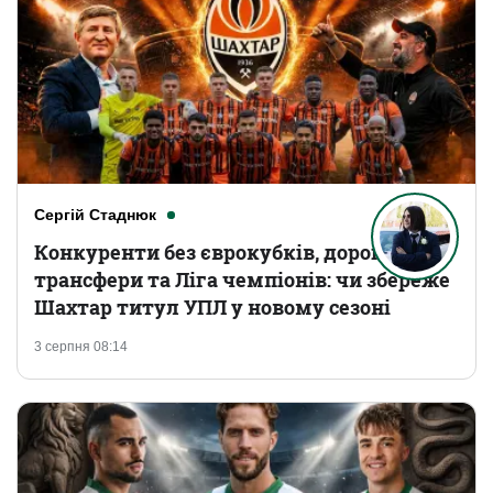
Сергій Стаднюк
Конкуренти без єврокубків, дорогі
трансфери та Ліга чемпіонів: чи збереже
Шахтар титул УПЛ у новому сезоні
3 серпня 08:14