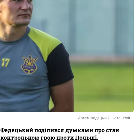
Артем Федецький. Фото: УАФ
м Федецький поділився думками про стан
д контрольною грою проти Польщі.