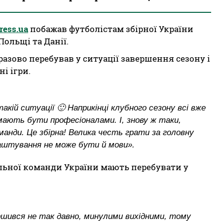
ress.ua
побажав футболістам збірної України
Польщі та Данії.
азово перебував у ситуації завершення сезону і
і ігри.
кій ситуації 🙂 Наприкінці клубного сезону всі вже
і мають бути професіоналами. І, знову ж таки,
манди. Це збірна! Велика честь грати за головну
лаштування не може бути й мови».
альної команди України мають перебувати у
ершився не так давно, минулими вихідними, тому