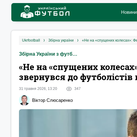
Новини
ukrfootball
збірна україни
«Не на «спущених колесах»: Ф
Збірна України з футболу
«Не на «спущених колесах
звернувся до футболістів
31 травня 2026, 13:20
347
Віктор Слюсаренко