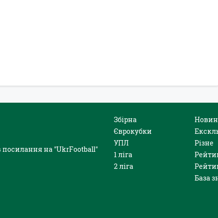
Збірна
Новин
Єврокубки
Екскл
УПЛ
Різне
 посилання на "UkrFootball"
1 ліга
Рейти
2 ліга
Рейти
База з