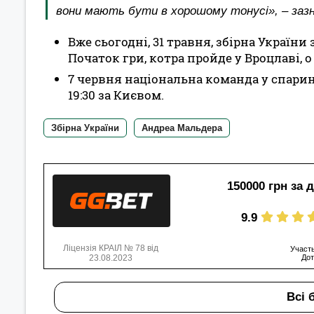
вони мають бути в хорошому тонусі», – заз
Вже сьогодні, 31 травня, збірна Україн
Початок гри, котра пройде у Вроцлаві, о
7 червня національна команда у спарин
19:30 за Києвом.
Збірна України
Андреа Мальдера
150000 грн за 
9.9
Ліцензія КРАІЛ № 78 від
Участь
23.08.2023
Дот
Всі 