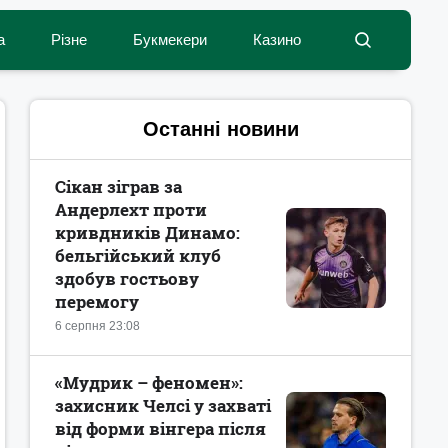
а
Різне
Букмекери
Казино
Останні новини
Сікан зіграв за
Андерлехт проти
кривдників Динамо:
бельгійський клуб
здобув гостьову
перемогу
6 серпня 23:08
«Мудрик – феномен»:
захисник Челсі у захваті
від форми вінгера після