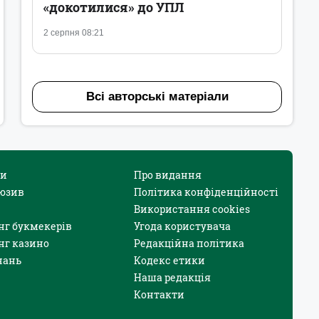
«докотилися» до УПЛ
2 серпня 08:21
Всі авторські матеріали
и
Про видання
юзив
Політика конфіденційності
Використання cookies
нг букмекерів
Угода користувача
нг казино
Редакційна політика
нань
Кодекс етики
Наша редакція
Контакти