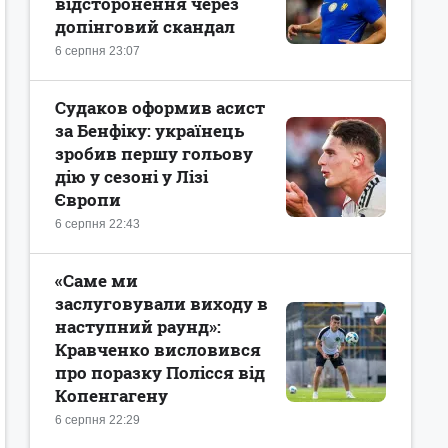
відсторонення через
допінговий скандал
6 серпня 23:07
Судаков оформив асист
за Бенфіку: українець
зробив першу гольову
дію у сезоні у Лізі
Європи
6 серпня 22:43
«Саме ми
заслуговували виходу в
наступний раунд»:
Кравченко висловився
про поразку Полісся від
Копенгагену
6 серпня 22:29