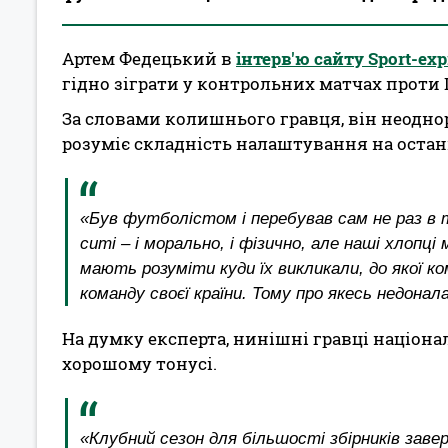
Артем Федецький в
інтерв'ю сайту Sport-exp
гідно зіграти у контрольних матчах проти 
За словами колишнього гравця, він неоднор
розуміє складність налаштування на останн
«Був футболістом і перебував сам не раз в та
ситі – і морально, і фізично, але наші хлопц
мають розуміти куди їх викликали, до якої ко
команду своєї країни. Тому про якесь недона
На думку експерта, нинішні гравці націон
хорошому тонусі.
«Клубний сезон для більшості збірників зав