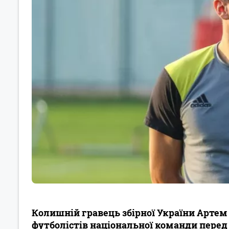
Колишній гравець збірної України Арте
футболістів національної команди пере