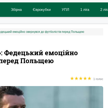
Збірна
Єврокубки
УПЛ
1 ліга
2 ліг
едецький емоційно звернувся до футболістів перед Польщею
»: Федецький емоційно
 перед Польщею
★
★
★
★
★
★
★
★
★
★
1 голос