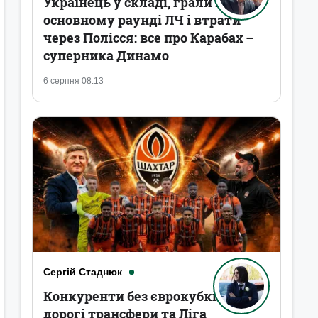
Українець у складі, грали в
основному раунді ЛЧ і втрати
через Полісся: все про Карабах –
суперника Динамо
6 серпня 08:13
Сергій Стаднюк
Конкуренти без єврокубків,
дорогі трансфери та Ліга