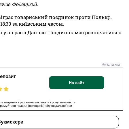
начив Федецький.
и зіграє товариський поєдинок проти Польщі.
 18:30 за київським часом.
гу зіграє з Данією. Поєдинок має розпочатися о
Реклама
депозит
На сайт
 в азартних іграх може викликати ігрову залежність.
римуйтеся правил (принципів) відповідальної гри
букмекери