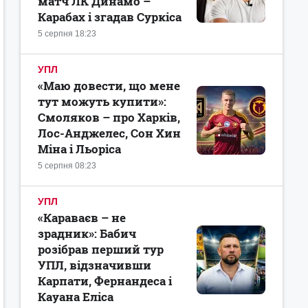
матч ЛК Динамо –
Карабах і згадав Суркіса
5 серпня 18:23
УПЛ
«Маю довести, що мене
тут можуть купити»:
Смоляков – про Харків,
Лос-Анджелес, Сон Хин
Міна і Льоріса
5 серпня 08:23
УПЛ
«Караваєв – не
зрадник»: Бабич
розібрав перший тур
УПЛ, відзначивши
Карпати, Фернандеса і
Кауана Еліса