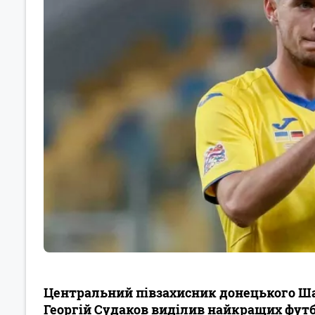
Центральний півзахисник донецького Шах
Георгій Судаков виділив найкращих футбо