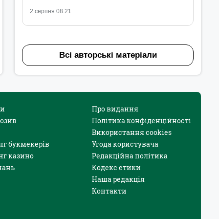
2 серпня 08:21
Всі авторські матеріали
и
Про видання
юзив
Політика конфіденційності
Використання cookies
нг букмекерів
Угода користувача
нг казино
Редакційна політика
нань
Кодекс етики
Наша редакція
Контакти