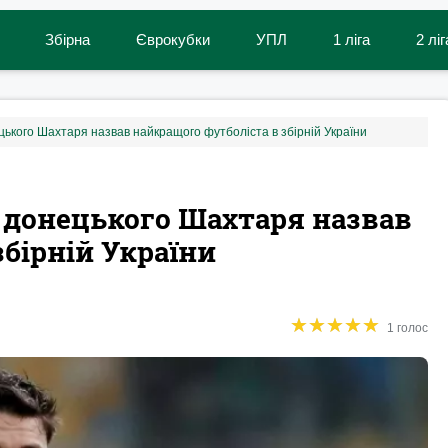
Збірна
Єврокубки
УПЛ
1 ліга
2 ліг
ецького Шахтаря назвав найкращого футболіста в збірній України
р донецького Шахтаря назвав
бірній України
★
★
★
★
★
★
★
★
★
★
1 голос