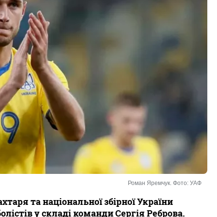
Роман Яремчук. Фото: УАФ
таря та національної збірної України
лістів у складі команди Сергія Реброва.