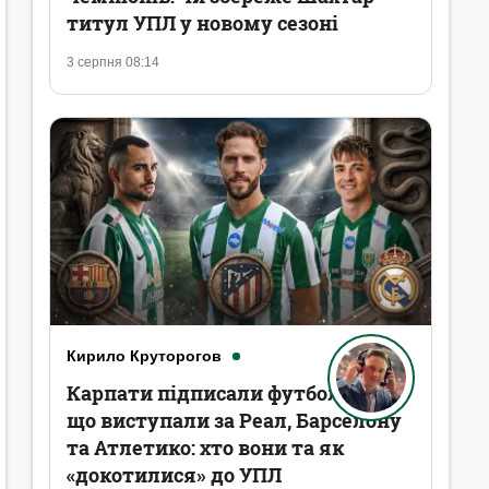
титул УПЛ у новому сезоні
3 серпня 08:14
Кирило Круторогов
Карпати підписали футболістів,
що виступали за Реал, Барселону
та Атлетико: хто вони та як
«докотилися» до УПЛ