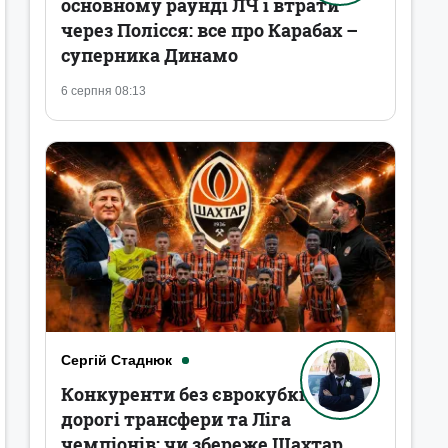
основному раунді ЛЧ і втрати
через Полісся: все про Карабах –
суперника Динамо
6 серпня 08:13
Сергій Стаднюк
Конкуренти без єврокубків,
дорогі трансфери та Ліга
чемпіонів: чи збереже Шахтар