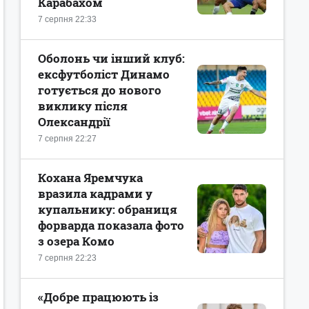
Карабахом
7 серпня 22:33
Оболонь чи інший клуб:
ексфутболіст Динамо
готується до нового
виклику після
Олександрії
7 серпня 22:27
Кохана Яремчука
вразила кадрами у
купальнику: обраниця
форварда показала фото
з озера Комо
7 серпня 22:23
«Добре працюють із