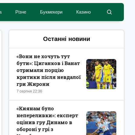
а
Різне
Букмекери
Казино
Останні новини
«Вони не хочуть тут
бути»: Циганков і Ванат
отримали порцію
критики після невдалої
гри Жирони
7 серпня 22:36
«Киянам було
непереливки»: експерт
оцінив гру Динамо в
обороні у грі з