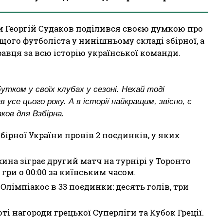
и Георгій Судаков поділився своєю думкою про
ого футболіста у нинішньому складі збірної, а
равця за всю історію української команди.
утком у своїх клубах у сезоні. Нехай тоді
усе цього року. А в історії найкращим, звісно, є
ков для Взбірна.
бірної України провів 2 поєдинків, у яких
ина зіграє другий матч на турнірі у Торонто
гри о 00:00 за київським часом.
а Олімпіакос в 33 поєдинки: десять голів, три
ті нагороди грецької Суперліги та Кубок Греції.