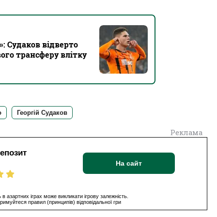
»: Судаков відверто
ого трансферу влітку
о
Георгій Судаков
Реклама
депозит
На сайт
 в азартних іграх може викликати ігрову залежність.
римуйтеся правил (принципів) відповідальної гри