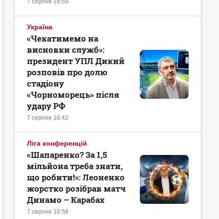
7 серпня 16:59
Україна
«Чекатимемо на
висновки служб»:
президент УПЛ Дикий
розповів про долю
стадіону
«Чорноморець» після
удару РФ
7 серпня 16:42
Ліга конференцій
«Шапаренко? За 1,5
мільйона треба знати,
що робити!»: Леоненко
жорстко розібрав матч
Динамо – Карабах
7 серпня 10:58