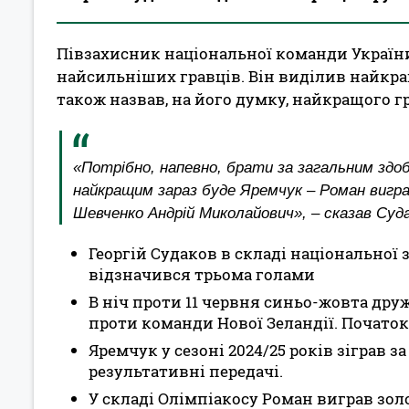
Півзахисник національної команди Україн
найсильніших гравців. Він виділив найкращ
також назвав, на його думку, найкращого г
«Потрібно, напевно, брати за загальним здоб
найкращим зараз буде Яремчук – Роман виграв 
Шевченко Андрій Миколайович», – сказав Суда
Георгій Судаков в складі національної з
відзначився трьома голами
В ніч проти 11 червня синьо-жовта друж
проти команди Нової Зеландії. Початок 
Яремчук у сезоні 2024/25 років зіграв з
результативні передачі.
У складі Олімпіакосу Роман виграв золо