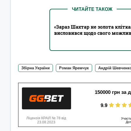
ЧИТАЙТЕ ТАКОЖ
«Зараз Шахтар не золота клітка
висловився щодо свого можлив
Збірна України
Роман Яремчук
Андрій Шевченк
150000 грн за 
9.9
Ліцензія КРАІЛ № 78 від
Участь
23.08.2023
Дот