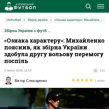
Новини
ukrfootball
збірна україни
«‎Ознака характеру»: Михайленко пояснив, як збірна України здобула другу вольову перемогу поспіль
Збірна України з футболу
Збірна
«‎Ознака характеру»: Михайленко
Єврокубки
пояснив, як збірна України
здобула другу вольову перемогу
УПЛ
поспіль
1 ліга
3 липня 2026, 16:54
214
★
★
★
★
★
★
★
★
★
★
Віктор Слюсаренко
1 голос
2 ліга
Різне
Букмекери