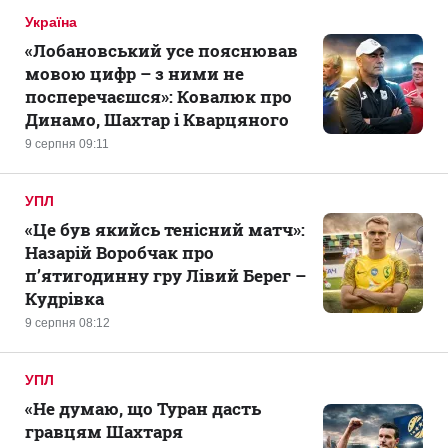
Україна
«Лобановський усе пояснював
мовою цифр – з ними не
посперечаєшся»: Ковалюк про
Динамо, Шахтар і Кварцяного
9 серпня 09:11
УПЛ
«Це був якийсь тенісний матч»:
Назарій Воробчак про
п’ятигодинну гру Лівий Берег –
Кудрівка
9 серпня 08:12
УПЛ
«Не думаю, що Туран дасть
гравцям Шахтаря