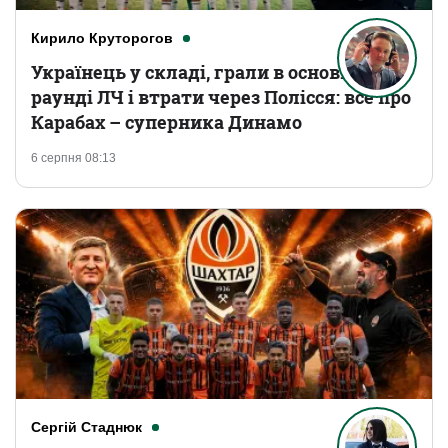
Кирило Круторогов
Українець у складі, грали в основному
раунді ЛЧ і втрати через Полісся: все про
Карабах – суперника Динамо
6 серпня 08:13
Сергій Стаднюк