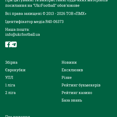
посилання на "UkrFootball" обов'язкове
Всі права захищені © 2013 - 2026 ТОВ «ПМХ»
Ідентифікатор медіа R40-06373
Наша пошта:
info@ukrfootball.ua
Збірна
Новини
Єврокубки
Ексклюзив
УПЛ
Різне
1 ліга
Рейтинг букмекерів
2 ліга
Рейтинг казино
База знань
Про видання