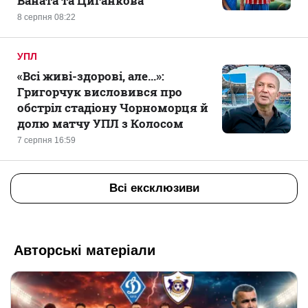
Ваната та Циганкова
8 серпня 08:22
УПЛ
«Всі живі-здорові, але...»:
Григорчук висловився про
обстріл стадіону Чорноморця й
долю матчу УПЛ з Колосом
7 серпня 16:59
Всі ексклюзиви
Авторські матеріали