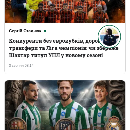
Сергій Стаднюк
Конкуренти без єврокубків, дорогі
трансфери та Ліга чемпіонів: чи збереже
Шахтар титул УПЛ у новому сезоні
3 серпня 08:14