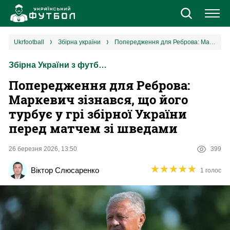
Новини
ukrfootball
збірна україни
Попередження для Реброва: Маркевич зізнався, що його турбує у грі збірної України перед матчем зі шведами
Збірна України з футболу
Збірна
Попередження для Реброва:
Єврокубки
Маркевич зізнався, що його
турбує у грі збірної України
УПЛ
перед матчем зі шведами
1 ліга
26 березня 2026, 13:50
399
★
★
★
★
★
★
★
★
★
★
Віктор Слюсаренко
1 голос
2 ліга
Різне
Букмекери