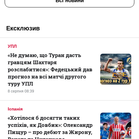
Всі новини
Ексклюзив
УПЛ
«Не думаю, що Туран дасть
гравцям Шахтаря
розслабитися»: Федецький дав
прогноз на всі матчі другого
туру УПЛ
8 серпня 08:39
Іспанія
«Хотілося б досягти таких
успіхів, як Довбик»: Олександр
Пищур – про дебют за Жирону,