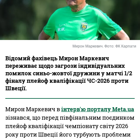
Казино
Мирон Маркевич. Фото: ФК Карпати
Відомий фахівець Мирон Маркевич
переживає щодо загрози індивідуальних
помилок синьо-жовтої дружини у матчі 1/2
фіналу плейоф кваліфікації ЧС-2026 проти
Швеції.
Мирон Маркевич в
інтерв'ю порталу Meta.ua
зізнався, що перед півфінальним поєдинком
плейоф кваліфікації чемпіонату світу 2026
року проти Швеції його турбують проблеми