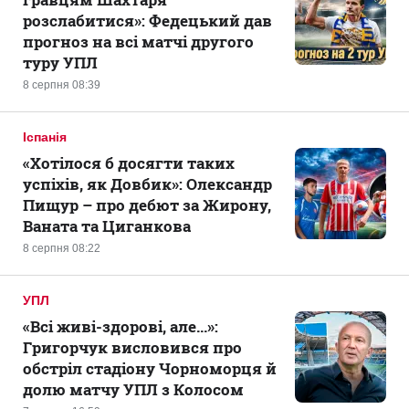
розслабитися»: Федецький дав
прогноз на всі матчі другого
туру УПЛ
8 серпня 08:39
Іспанія
«Хотілося б досягти таких
успіхів, як Довбик»: Олександр
Пищур – про дебют за Жирону,
Ваната та Циганкова
8 серпня 08:22
УПЛ
«Всі живі-здорові, але...»:
Григорчук висловився про
обстріл стадіону Чорноморця й
долю матчу УПЛ з Колосом