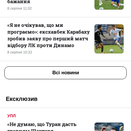
бажання
8 серпня 11:02
«Я не очікував, що ми
програємо»: ексхавбек Карабаху
зробив заяву про перший матч
відбору ЛК проти Динамо
8 серпня 10:32
Всі новини
Ексклюзив
УПЛ
«Не думаю, що Туран дасть
гравцям Шахтаря