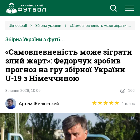
Новини
ukrfootball
збірна україни
«Самовпевненість може зіграти злий жарт»: Федорчук зробив прогноз на гру збірної України U-19 з Німеччиною
Збірна України з футболу
Збірна
«Самовпевненість може зіграти
Єврокубки
злий жарт»: Федорчук зробив
прогноз на гру збірної України
УПЛ
U-19 з Німеччиною
1 ліга
8 липня 2026, 10:09
166
★
★
★
★
★
★
★
★
★
★
Артем Жилінський
1 голос
2 ліга
Різне
Букмекери