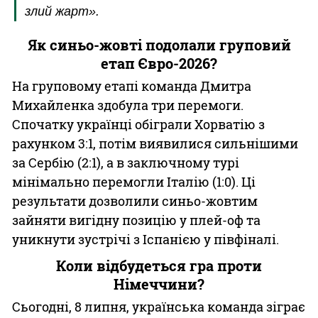
злий жарт».
Як синьо-жовті подолали груповий
етап Євро-2026?
На груповому етапі команда Дмитра
Михайленка здобула три перемоги.
Спочатку українці обіграли Хорватію з
рахунком 3:1, потім виявилися сильнішими
за Сербію (2:1), а в заключному турі
мінімально перемогли Італію (1:0). Ці
результати дозволили синьо-жовтим
зайняти вигідну позицію у плей-оф та
уникнути зустрічі з Іспанією у півфіналі.
Коли відбудеться гра проти
Німеччини?
Сьогодні, 8 липня, українська команда зіграє