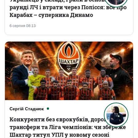
раунді ЛЧ і втрати через Полісся: все про
Карабах – суперника Динамо
6 серпня 08:13
Сергій Стаднюк
Конкуренти без єврокубків, дорогі
трансфери та Ліга чемпіонів: чи збереже
Шахтар титул УПЛ у новому сезоні