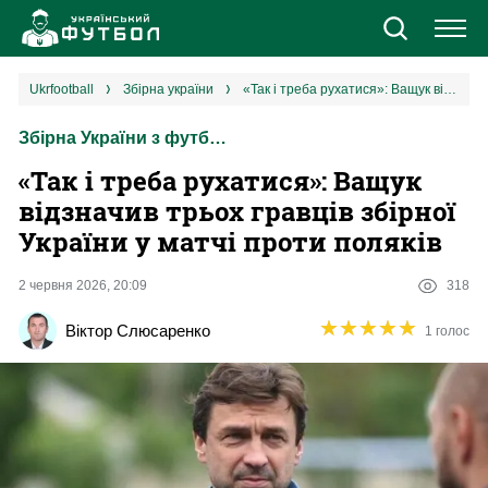
Новини
ukrfootball
збірна україни
«‎Так і треба рухатися»: Ващук відзначив трьох гравців збірної України у матчі проти поляків
Збірна України з футболу
Збірна
«‎Так і треба рухатися»: Ващук
Єврокубки
відзначив трьох гравців збірної
України у матчі проти поляків
УПЛ
2 червня 2026, 20:09
318
1 ліга
★
★
★
★
★
★
★
★
★
★
Віктор Слюсаренко
1 голос
2 ліга
Різне
Букмекери