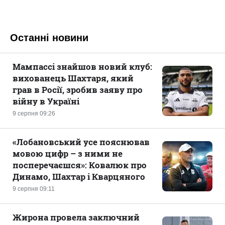
Останні новини
Мампассі знайшов новий клуб:
вихованець Шахтаря, який
грав в Росії, зробив заяву про
війну в Україні
9 серпня 09:26
«Лобановський усе пояснював
мовою цифр – з ними не
посперечаєшся»: Ковалюк про
Динамо, Шахтар і Кварцяного
9 серпня 09:11
Жирона провела заключний