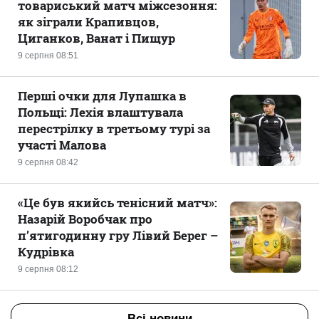
товариський матч міжсезоння:
як зіграли Крапивцов,
Циганков, Ванат і Пищур
9 серпня 08:51
Перші очки для Лупашка в
Польщі: Лехія влаштувала
перестрілку в третьому турі за
участі Малова
9 серпня 08:42
«Це був якийсь тенісний матч»:
Назарій Воробчак про
п’ятигодинну гру Лівий Берег –
Кудрівка
9 серпня 08:12
Всі новини