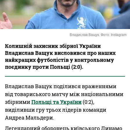
Казино
Владислав Ващук. Фото: Instagram
Колишній захисник збірної України
Владислав Ващук висловився про наших
найкращих футболістів у контрольному
поєдинку проти Польщі (2:0).
Владислав Ващук поділився враженнями
від товариського матчу між національними
збірними
Польщі та України
(0:2),
виділивши гру трьох лідерів команди
Андреа Мальдери.
Легендарний оборонець київського Динамо