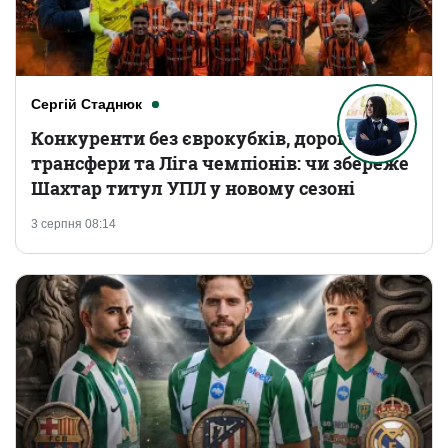
Сергій Стаднюк
Конкуренти без єврокубків, дорогі
трансфери та Ліга чемпіонів: чи збереже
Шахтар титул УПЛ у новому сезоні
3 серпня 08:14