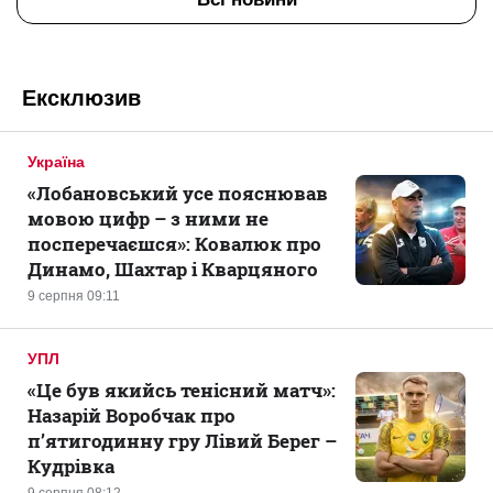
Ексклюзив
Україна
«Лобановський усе пояснював
мовою цифр – з ними не
посперечаєшся»: Ковалюк про
Динамо, Шахтар і Кварцяного
9 серпня 09:11
УПЛ
«Це був якийсь тенісний матч»:
Назарій Воробчак про
п’ятигодинну гру Лівий Берег –
Кудрівка