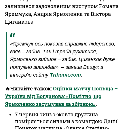
залишився задоволеним виступом Романа
Яремчука, Андрія Ярмоленка та Віктора
Циганкова.
«Яремчук ось показав справжнє лідерство,
взяв – забив. Так і треба рухатися,
Ярмоленко вийшов – забив. Циганков дуже
потужно виглядав», – заявив Ващук в
інтерв'ю сайту
Тribuna.com
.
🔥Читайте також:
Оцінки матчу Польща –
Україна від Богданова: «Помітно, що
Ярмоленко засумував за збірною»
.
7 червня синьо-жовта дружина
поміряється силами з командою Данії.
Початок матчу на «Оденсе Стедіум»