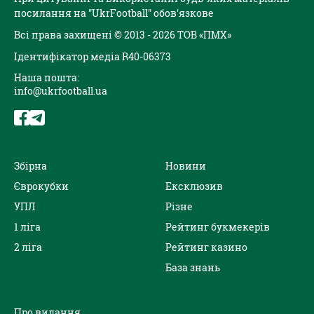
посилання на "UkrFootball" обов'язкове
Всі права захищені © 2013 - 2026 ТОВ «ПМХ»
Ідентифікатор медіа R40-06373
Наша пошта:
info@ukrfootball.ua
Збірна
Новини
Єврокубки
Ексклюзив
УПЛ
Різне
1 ліга
Рейтинг букмекерів
2 ліга
Рейтинг казино
База знань
Про видання