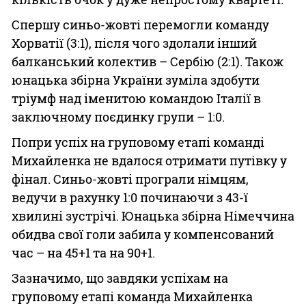
Спершу синьо-жовті перемогли команду
Хорватії (3:1), після чого здолали інший
балканський колектив – Сербію (2:1). Також
юнацька збірна України зуміла здобути
тріумф над іменитою командою Італії в
заключному поєдинку групи – 1:0.
Попри успіх на груповому етапі команді
Михайленка не вдалося отримати путівку у
фінал. Синьо-жовті програли німцям,
ведучи в рахунку 1:0 починаючи з 43-ї
хвилині зустрічі. Юнацька збірна Німеччина
обидва свої голи забила у компенсований
час – на 45+1 та на 90+1.
Зазначимо, що завдяки успіхам на
груповому етапі команда Михайленка