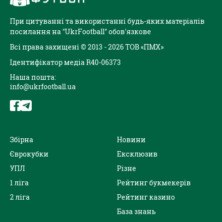
При цитуванні та використанні будь-яких матеріалів
посилання на "UkrFootball" обов'язкове
Всі права захищені © 2013 - 2026 ТОВ «ПМХ»
Ідентифікатор медіа R40-06373
Наша пошта:
info@ukrfootball.ua
Збірна
Новини
Єврокубки
Ексклюзив
УПЛ
Різне
1 ліга
Рейтинг букмекерів
2 ліга
Рейтинг казино
База знань