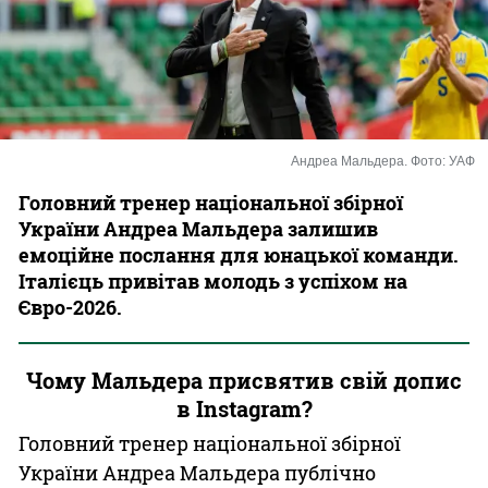
Казино
Андреа Мальдера. Фото: УАФ
Головний тренер національної збірної
України Андреа Мальдера залишив
емоційне послання для юнацької команди.
Італієць привітав молодь з успіхом на
Євро-2026.
Чому Мальдера присвятив свій допис
в Instagram?
Головний тренер національної збірної
України Андреа Мальдера публічно