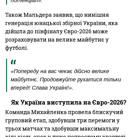
потенціал».
Також Мальдера заявив, що нинішня
генерація юнацької збірної України, яка
дійшла до півфіналу Євро-2026 може
розраховувати на велике майбутнє у
футболі.
«Попереду на вас чекає дійсно велике
майбутнє. Продовжуйте рухатися тільки
вперед! Слава Україні!».
Як Україна виступила на Євро-2026?
Команда Михайленка провела блискучий
груповий етап, здобувши три перемоги у
трьох матчах та здобувши максимальну
кількість очок у дуже непростому квартеті.