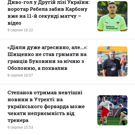
Диво-гол у Другій лізі України:
воротар Ребела забив Карбону
вже на 11-й секунді матчу –
відео
9 серпня 16:22
«Діяли дуже агресивно, але...»:
Шищенко не став гримати на
гравців Буковини за нічию з
Оболонню, а похвалив
9 серпня 16:07
Степанов отримав невтішні
новини в Утрехті: на
українського форварда може
чекати неприємність від
тренера
9 серпня 15:53