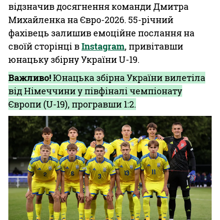
відзначив досягнення команди Дмитра
Михайленка на Євро-2026. 55-річний
фахівець залишив емоційне послання на
своїй сторінці в
Instagram
, привітавши
юнацьку збірну України U-19.
Важливо!
Юнацька збірна України вилетіла
від Німеччини у півфіналі чемпіонату
Європи (U-19), програвши 1:2.