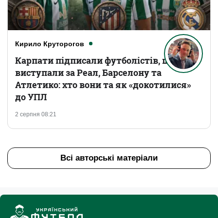
Кирило Круторогов
Карпати підписали футболістів, що
виступали за Реал, Барселону та
Атлетико: хто вони та як «докотилися»
до УПЛ
2 серпня 08:21
Всі авторські матеріали