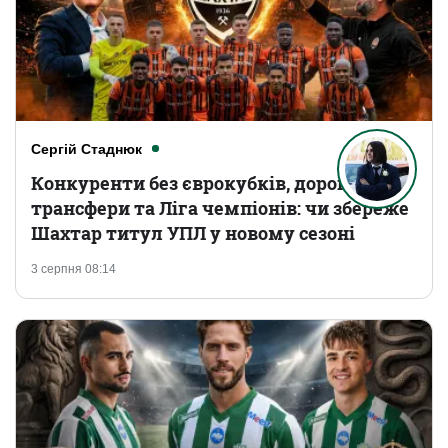
Сергій Стаднюк
Конкуренти без єврокубків, дорогі
трансфери та Ліга чемпіонів: чи збереже
Шахтар титул УПЛ у новому сезоні
3 серпня 08:14