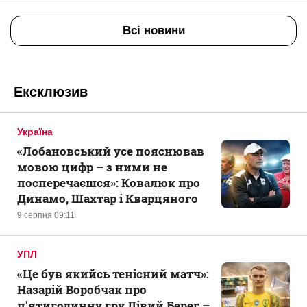
Всі новини
Ексклюзив
Україна
«Лобановський усе пояснював
мовою цифр – з ними не
посперечаєшся»: Ковалюк про
Динамо, Шахтар і Кварцяного
9 серпня 09:11
УПЛ
«Це був якийсь тенісний матч»:
Назарій Воробчак про
п’ятигодинну гру Лівий Берег –