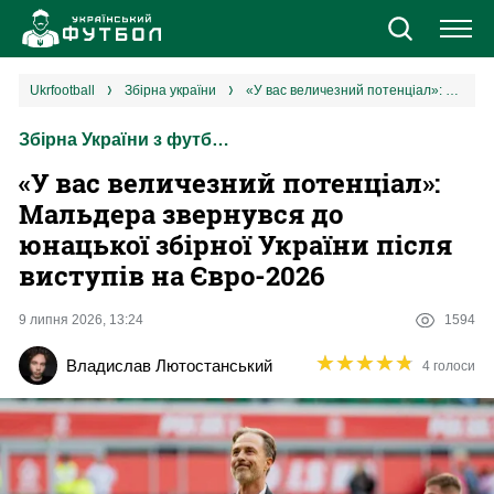
Новини
ukrfootball
збірна україни
«У вас величезний потенціал»: Мальдера звернувся до юнацької збірної України після виступів на Євро-2026
Збірна України з футболу
Збірна
«У вас величезний потенціал»:
Єврокубки
Мальдера звернувся до
юнацької збірної України після
УПЛ
виступів на Євро-2026
1 ліга
9 липня 2026, 13:24
1594
★
★
★
★
★
★
★
★
★
★
Владислав Лютостанський
4 голоси
2 ліга
Різне
Букмекери