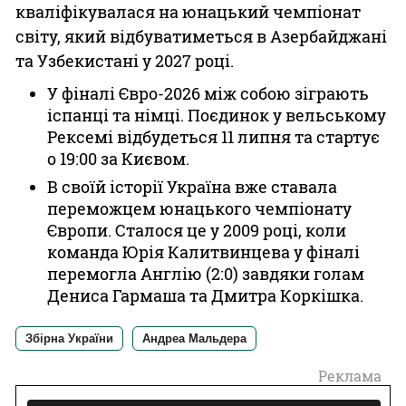
кваліфікувалася на юнацький чемпіонат
світу, який відбуватиметься в Азербайджані
та Узбекистані у 2027 році.
У фіналі Євро-2026 між собою зіграють
іспанці та німці. Поєдинок у вельському
Рексемі відбудеться 11 липня та стартує
о 19:00 за Києвом.
В своїй історії Україна вже ставала
переможцем юнацького чемпіонату
Європи. Сталося це у 2009 році, коли
команда Юрія Калитвинцева у фіналі
перемогла Англію (2:0) завдяки голам
Дениса Гармаша та Дмитра Коркішка.
Збірна України
Андреа Мальдера
Реклама