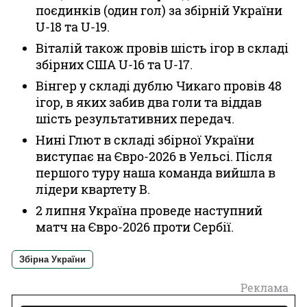
поєдинків (один гол) за збірній України
U-18 та U-19.
Віталій також провів шість ігор в складі
збірних США U-16 та U-17.
Вінгер у складі дублю Чикаго провів 48
ігор, в яких забив два голи та віддав
шість результативних передач.
Нині Глют в складі збірної України
виступає на Євро-2026 в Уельсі. Після
першого туру наша команда вийшла в
лідери квартету В.
2 липня Україна проведе наступний
матч на Євро-2026 проти Сербії.
Збірна України
Реклама