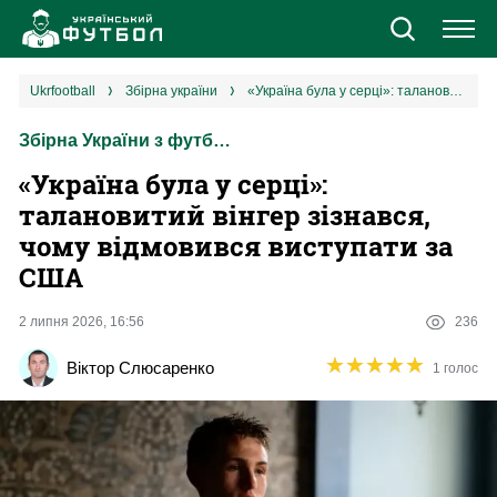
Новини
ukrfootball
збірна україни
«‎Україна була у серці»: талановитий вінгер зізнався, чому відмовився виступати за США
Збірна України з футболу
Збірна
«‎Україна була у серці»:
Єврокубки
талановитий вінгер зізнався,
чому відмовився виступати за
УПЛ
США
1 ліга
2 липня 2026, 16:56
236
★
★
★
★
★
★
★
★
★
★
Віктор Слюсаренко
1 голос
2 ліга
Різне
Букмекери