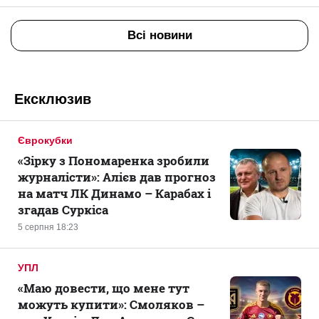
Всі новини
Ексклюзив
Єврокубки
«Зірку з Пономаренка зробили
журналісти»: Алієв дав прогноз
на матч ЛК Динамо – Карабах і
згадав Суркіса
5 серпня 18:23
УПЛ
«Маю довести, що мене тут
можуть купити»: Смоляков –