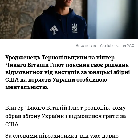
Казино
Віталій Глют. YouTube-канал УАФ
Уродженець Тернопільщини та вінгер
Чикаго Віталій Глют пояснив своє рішення
відмовитися від виступів за юнацькі збірні
США на користь України особливою
ментальністю.
Вінгер Чикаго Віталій Глют розповів, чому
обрав збірну України і відмовився грати за
США.
За словами півзахисника, він уже давно