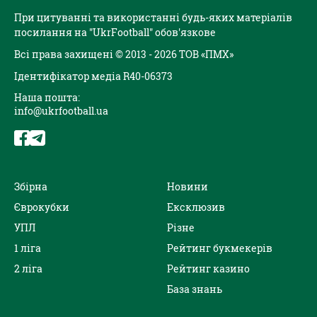
При цитуванні та використанні будь-яких матеріалів
посилання на "UkrFootball" обов'язкове
Всі права захищені © 2013 - 2026 ТОВ «ПМХ»
Ідентифікатор медіа R40-06373
Наша пошта:
info@ukrfootball.ua
Збірна
Новини
Єврокубки
Ексклюзив
УПЛ
Різне
1 ліга
Рейтинг букмекерів
2 ліга
Рейтинг казино
База знань