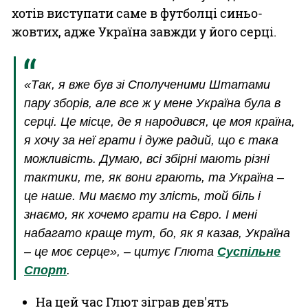
хотів виступати саме в футболці синьо-
жовтих, адже Україна завжди у його серці.
«Так, я вже був зі Сполученими Штатами
пару зборів, але все ж у мене Україна була в
серці. Це місце, де я народився, це моя країна,
я хочу за неї грати і дуже радий, що є така
можливість. Думаю, всі збірні мають різні
тактики, те, як вони грають, та Україна –
це наше. Ми маємо ту злість, той біль і
знаємо, як хочемо грати на Євро. І мені
набагато краще тут, бо, як я казав, Україна
– це моє серце», – цитує Глюта
Суспільне
Спорт
.
На цей час Глют зіграв дев'ять