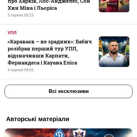
про Харків, Лос-Анджелес, Сон
Хин Міна і Льоріса
5 серпня 08:23
УПЛ
«Караваєв – не зрадник»: Бабич
розібрав перший тур УПЛ,
відзначивши Карпати,
Фернандеса і Кауана Еліса
4 серпня 09:55
Всі ексклюзиви
Авторські матеріали