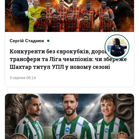
Сергій Стаднюк
Конкуренти без єврокубків, дорогі
трансфери та Ліга чемпіонів: чи збереже
Шахтар титул УПЛ у новому сезоні
3 серпня 08:14