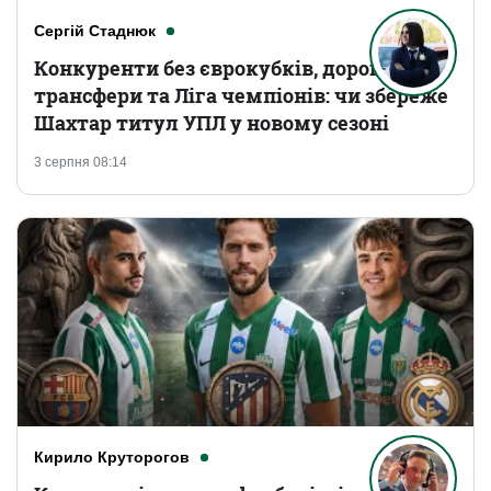
Сергій Стаднюк
Конкуренти без єврокубків, дорогі
трансфери та Ліга чемпіонів: чи збереже
Шахтар титул УПЛ у новому сезоні
3 серпня 08:14
Кирило Круторогов