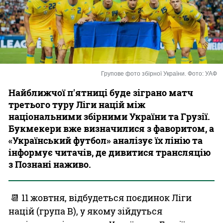
Казино
Групове фото збірної України. Фото: УАФ
Найближчої п'ятниці буде зіграно матч
третього туру Ліги націй між
національними збірними України та Грузії.
Букмекери вже визначилися з фаворитом, а
«Український футбол» аналізує їх лінію та
інформує читачів, де дивитися трансляцію
з Познані наживо.
📆 11 жовтня, відбудеться поєдинок Ліги
націй (група В), у якому зійдуться