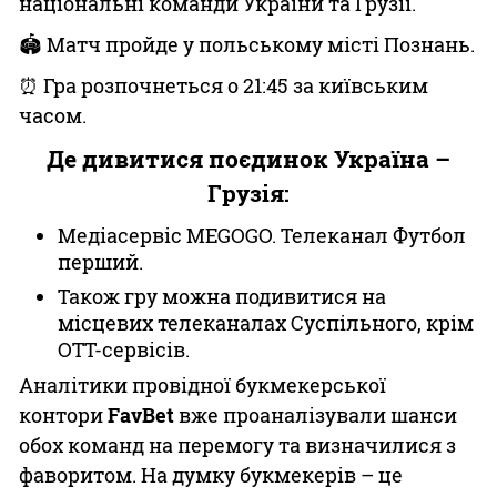
національні команди України та Грузії.
🏟 Матч пройде у польському місті Познань.
⏰ Гра розпочнеться о 21:45 за київським
часом.
Де дивитися поєдинок Україна –
Грузія:
Медіасервіс MEGOGO. Телеканал Футбол
перший.
Також гру можна подивитися на
місцевих телеканалах Суспільного, крім
OTT-сервісів.
Аналітики провідної букмекерської
контори
FavBet
вже проаналізували шанси
обох команд на перемогу та визначилися з
фаворитом. На думку букмекерів – це