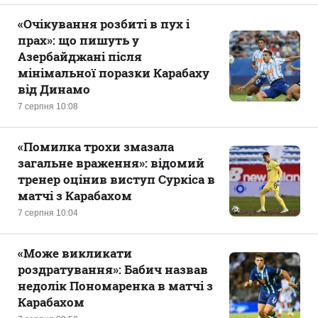
«Очікування розбиті в пух і
прах»: що пишуть у
Азербайджані після
мінімальної поразки Карабаху
від Динамо
7 серпня 10:08
«Помилка трохи змазала
загальне враження»: відомий
тренер оцінив виступ Суркіса в
матчі з Карабахом
7 серпня 10:04
«Може викликати
роздратування»: Бабич назвав
недолік Пономаренка в матчі з
Карабахом