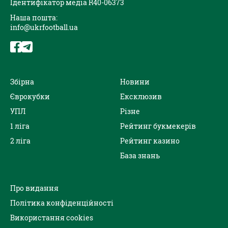
Ідентифікатор медіа R40-06373
Наша пошта:
info@ukrfootball.ua
Збірна
Новини
Єврокубки
Ексклюзив
УПЛ
Різне
1 ліга
Рейтинг букмекерів
2 ліга
Рейтинг казино
База знань
Про видання
Політика конфіденційності
Використання cookies