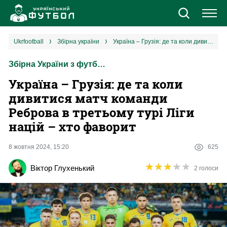
Новини
ukrfootball
збірна україни
Україна – Грузія: де та коли дивитися матч команди Реброва в третьому турі Ліги націй – хто фаворит
Збірна України з футболу
Збірна
Україна – Грузія: де та коли
Єврокубки
дивитися матч команди
Реброва в третьому турі Ліги
УПЛ
націй – хто фаворит
1 ліга
8 жовтня 2024, 15:20
625
★
★
★
★
★
★
★
★
★
★
Віктор Глухенький
2 голоси
2 ліга
Різне
Букмекери