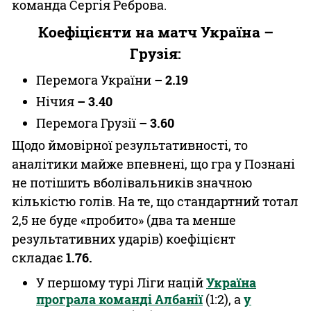
команда Сергія Реброва.
Коефіцієнти на матч
Україна –
Грузія
:
Перемога України
– 2.19
Нічия
– 3.40
Перемога Грузії
– 3.60
Щодо ймовірної результативності, то
аналітики майже впевнені, що гра у Познані
не потішить вболівальників значною
кількістю голів. На те, що стандартний тотал
2,5 не буде «пробито» (два та менше
результативних ударів) коефіцієнт
складає
1.76.
У першому турі Ліги націй
Україна
програла команді Албанії
(1:2), а
у