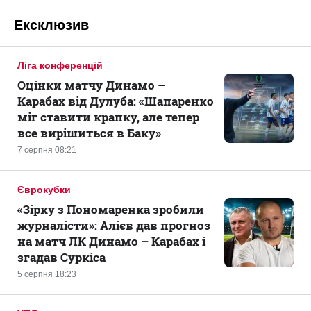
Ексклюзив
Ліга конференцій
Оцінки матчу Динамо –
Карабах від Дулуба: «Шапаренко
міг ставити крапку, але тепер
все вирішиться в Баку»
7 серпня 08:21
Єврокубки
«Зірку з Пономаренка зробили
журналісти»: Алієв дав прогноз
на матч ЛК Динамо – Карабах і
згадав Суркіса
5 серпня 18:23