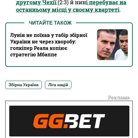
другому Чехії
(2:3) й нин
і перебуває на
останньому місці у своєму квартеті
.
ЧИТАЙТЕ ТАКОЖ
Лунін не поїхав у табір збірної
України не через хворобу:
голкіпер Реала копіює
стратегію Мбаппе
Збірна України
Ліга націй
Реклама