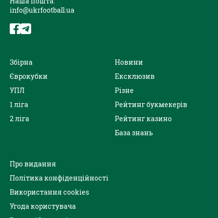
Наша пошта:
info@ukrfootball.ua
Збірна
Новини
Єврокубки
Ексклюзив
УПЛ
Різне
1 ліга
Рейтинг букмекерів
2 ліга
Рейтинг казино
База знань
Про видання
Політика конфіденційності
Використання cookies
Угода користувача