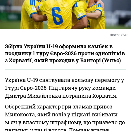
Казино
Фото: УАФ
Збірна України U-19 оформила камбек в
поєдинку 1 туру Євро-2026 проти однолітків
з Хорватії, який проходив у Бангорі (Уельс).
Україна U-19 святкувала вольову перемогу у
1 турі Євро-2026. Під гарячу руку команди
Дмитра Михайленка потрапила Хорватія.
Обережний характер гри зламав привоз
Милокоста, який поліз у підкаті вибивати
м'яч у власному штрафному, що призвело до
пенальті у наші ворота. Домчак вгадав