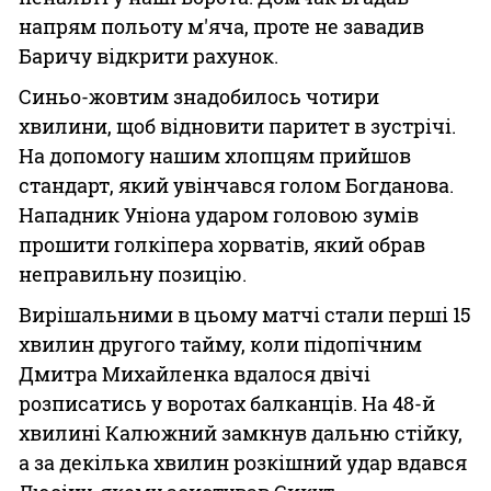
напрям польоту м'яча, проте не завадив
Баричу відкрити рахунок.
Синьо-жовтим знадобилось чотири
хвилини, щоб відновити паритет в зустрічі.
На допомогу нашим хлопцям прийшов
стандарт, який увінчався голом Богданова.
Нападник Уніона ударом головою зумів
прошити голкіпера хорватів, який обрав
неправильну позицію.
Вирішальними в цьому матчі стали перші 15
хвилин другого тайму, коли підопічним
Дмитра Михайленка вдалося двічі
розписатись у воротах балканців. На 48-й
хвилині Калюжний замкнув дальню стійку,
а за декілька хвилин розкішний удар вдався