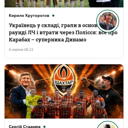
Кирило Круторогов
Українець у складі, грали в основному
раунді ЛЧ і втрати через Полісся: все про
Карабах – суперника Динамо
6 серпня 08:13
Сергій Стаднюк