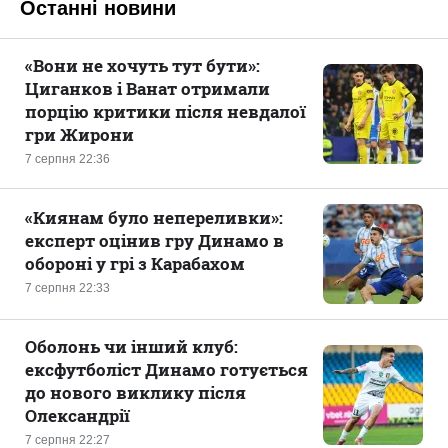
Останні новини
«Вони не хочуть тут бути»:
Циганков і Ванат отримали
порцію критики після невдалої
гри Жирони
7 серпня 22:36
«Киянам було непереливки»:
експерт оцінив гру Динамо в
обороні у грі з Карабахом
7 серпня 22:33
Оболонь чи інший клуб:
ексфутболіст Динамо готується
до нового виклику після
Олександрії
7 серпня 22:27