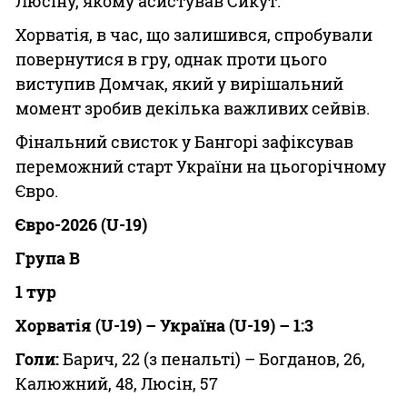
Люсіну, якому асистував Сикут.
Хорватія, в час, що залишився, спробували
повернутися в гру, однак проти цього
виступив Домчак, який у вирішальний
момент зробив декілька важливих сейвів.
Фінальний свисток у Бангорі зафіксував
переможний старт України на цьогорічному
Євро.
Євро-2026 (U-19)
Група В
1 тур
Хорватія (U-19) – Україна (U-19) – 1:3
Голи:
Барич, 22 (з пенальті) – Богданов, 26,
Калюжний, 48, Люсін, 57