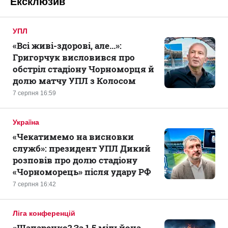
Ексклюзив
УПЛ
«Всі живі-здорові, але...»:
Григорчук висловився про
обстріл стадіону Чорноморця й
долю матчу УПЛ з Колосом
7 серпня 16:59
Україна
«Чекатимемо на висновки
служб»: президент УПЛ Дикий
розповів про долю стадіону
«Чорноморець» після удару РФ
7 серпня 16:42
Ліга конференцій
«Шапаренко? За 1,5 мільйона