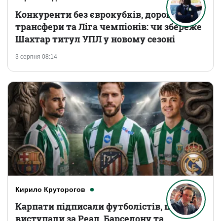
Конкуренти без єврокубків, дорогі
трансфери та Ліга чемпіонів: чи збереже
Шахтар титул УПЛ у новому сезоні
3 серпня 08:14
Кирило Круторогов
Карпати підписали футболістів, що
виступали за Реал, Барселону та