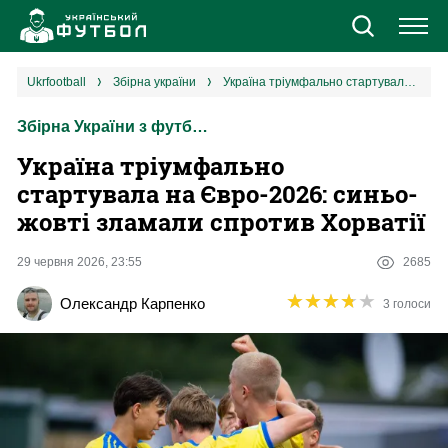
Новини
ukrfootball
збірна україни
Україна тріумфально стартувала на Євро-2026: синьо-жовті зламали спротив Хорватії
Збірна України з футболу
Збірна
Україна тріумфально
Єврокубки
стартувала на Євро-2026: синьо-
жовті зламали спротив Хорватії
УПЛ
29 червня 2026, 23:55
2685
1 ліга
★
★
★
★
★
★
★
★
★
★
Олександр Карпенко
3 голоси
2 ліга
Різне
Букмекери