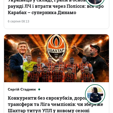
раунді ЛЧ і втрати через Полісся: все про
Карабах – суперника Динамо
6 серпня 08:13
Сергій Стаднюк
Конкуренти без єврокубків, дорогі
трансфери та Ліга чемпіонів: чи збереже
Шахтар титул УПЛ у новому сезоні