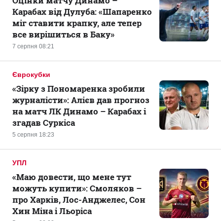
Оцінки матчу Динамо –
Карабах від Дулуба: «Шапаренко
міг ставити крапку, але тепер
все вирішиться в Баку»
7 серпня 08:21
Єврокубки
«Зірку з Пономаренка зробили
журналісти»: Алієв дав прогноз
на матч ЛК Динамо – Карабах і
згадав Суркіса
5 серпня 18:23
УПЛ
«Маю довести, що мене тут
можуть купити»: Смоляков –
про Харків, Лос-Анджелес, Сон
Хин Міна і Льоріса