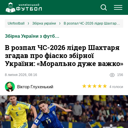
Новини
ukrfootball
збірна україни
В розпал ЧС-2026 лідер Шахтаря згадав про фіаско збірної України: «Морально дуже важко»
Збірна України з футболу
Збірна
В розпал ЧС-2026 лідер Шахтаря
Єврокубки
згадав про фіаско збірної
України: «Морально дуже важко»
УПЛ
8 липня 2026, 08:16
156
1 ліга
★
★
★
★
★
★
★
★
★
★
Віктор Глухенький
4 голоси
2 ліга
Різне
Букмекери