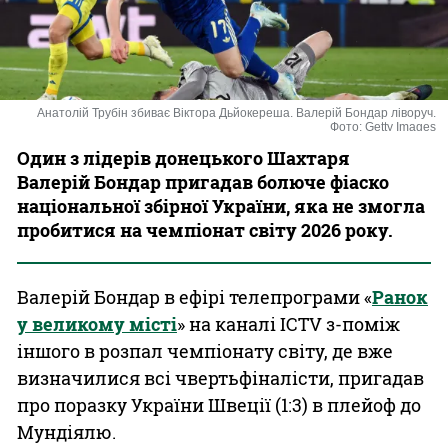
Казино
Анатолій Трубін збиває Віктора Дьйокереша. Валерій Бондар ліворуч.
Фото: Getty Images
Один з лідерів донецького Шахтаря
Валерій Бондар пригадав болюче фіаско
національної збірної України, яка не змогла
пробитися на чемпіонат світу 2026 року.
Валерій Бондар в ефірі телепрограми «
Ранок
у великому місті
» на каналі ICTV з-поміж
іншого в розпал чемпіонату світу, де вже
визначилися всі чвертьфіналісти, пригадав
про поразку України Швеції (1:3) в плейоф до
Мундіялю.