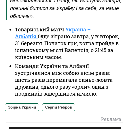
відповідальності. Гравці, які вийдуть завтра,
повинні битися за Україну і за себе, за наше
обличчя».
Товариський матч
Україна –
Албанія
буде зіграно завтра, у вівторок,
31 березня. Початок гри, котра пройде в
іспанському місті Валенсія, о 21:45 за
київським часом.
Команди України та Албанії
зустрічалися між собою вісім разів:
шість разів перемагала синьо-жовта
дружина, одного разу «орли», один з
поєдинків завершився нічиєю.
Збірна України
Сергій Ребров
Реклама