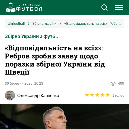
Новини
ukrfootball
збірна україни
«Відповідальність на всіх»: Ребров зробив заяву щодо поразки збірної України від Швеції
Збірна України з футболу
Збірна
«Відповідальність на всіх»:
Єврокубки
Ребров зробив заяву щодо
поразки збірної України від
УПЛ
Швеції
1 ліга
30 березня 2026, 20:23
400
★
★
★
★
★
★
★
★
★
★
Олександр Карпенко
1 голос
2 ліга
Різне
Букмекери