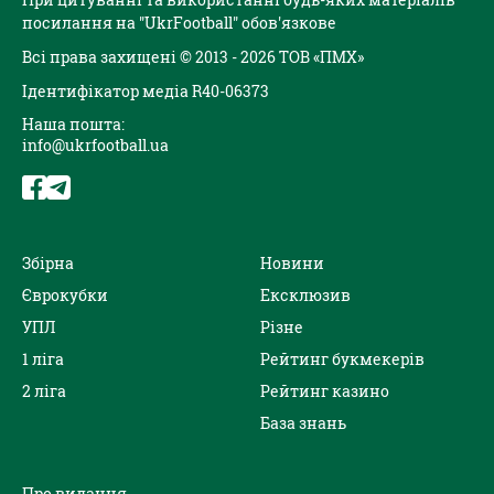
посилання на "UkrFootball" обов'язкове
Всі права захищені © 2013 - 2026 ТОВ «ПМХ»
Ідентифікатор медіа R40-06373
Наша пошта:
info@ukrfootball.ua
Збірна
Новини
Єврокубки
Ексклюзив
УПЛ
Різне
1 ліга
Рейтинг букмекерів
2 ліга
Рейтинг казино
База знань
Про видання