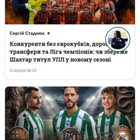
Сергій Стаднюк
Конкуренти без єврокубків, дорогі
трансфери та Ліга чемпіонів: чи збереже
Шахтар титул УПЛ у новому сезоні
3 серпня 08:14