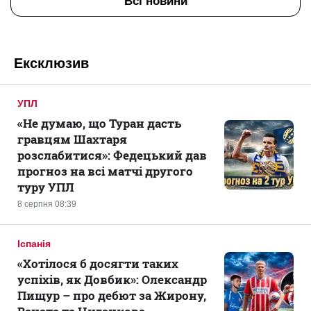
Всі новини
Ексклюзив
УПЛ
«Не думаю, що Туран дасть
гравцям Шахтаря
розслабитися»: Федецький дав
прогноз на всі матчі другого
туру УПЛ
8 серпня 08:39
Іспанія
«Хотілося б досягти таких
успіхів, як Довбик»: Олександр
Пищур – про дебют за Жирону,