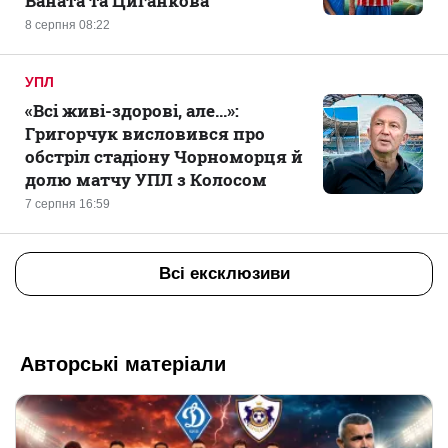
Ваната та Циганкова
8 серпня 08:22
УПЛ
«Всі живі-здорові, але...»:
Григорчук висловився про
обстріл стадіону Чорноморця й
долю матчу УПЛ з Колосом
7 серпня 16:59
Всі ексклюзиви
Авторські матеріали