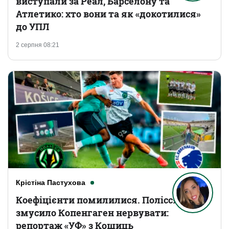
виступали за Реал, Барселону та
Атлетико: хто вони та як «докотилися»
до УПЛ
2 серпня 08:21
Крістіна Пастухова
Коефіцієнти помилилися. Полісся
змусило Копенгаген нервувати:
репортаж «УФ» з Кошиць