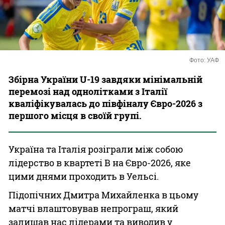
Казино
Фото: УАФ
Збірна України U-19 завдяки мінімальній
перемозі над однолітками з Італії
кваліфікувалась до півфіналу Євро-2026 з
першого місця в своїй групі.
Україна та Італія розіграли між собою
лідерство в квартеті В на Євро-2026, яке
цими днями проходить в Уельсі.
Підопічних Дмитра Михайленка в цьому
матчі влаштовував непрограш, який
залишав нас лідерами та виводив у