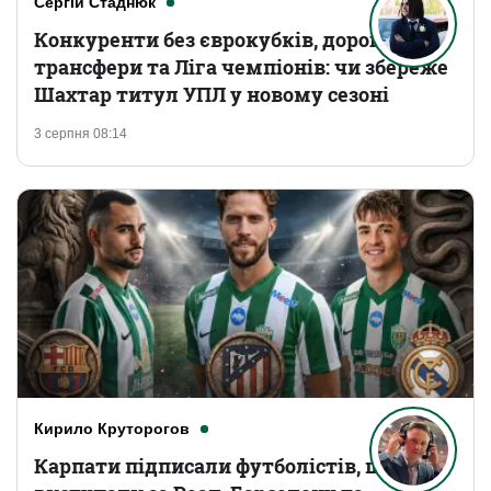
Сергій Стаднюк
Конкуренти без єврокубків, дорогі
трансфери та Ліга чемпіонів: чи збереже
Шахтар титул УПЛ у новому сезоні
3 серпня 08:14
Кирило Круторогов
Карпати підписали футболістів, що