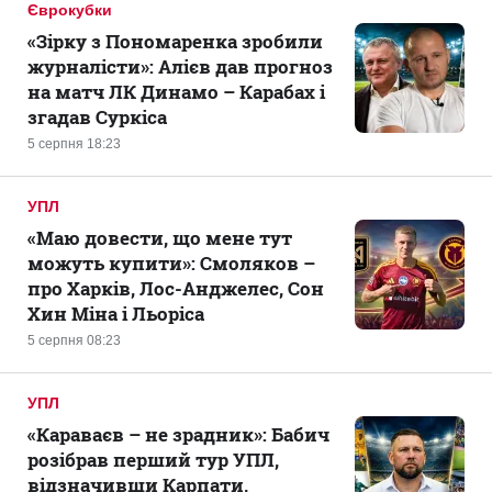
Єврокубки
«Зірку з Пономаренка зробили
журналісти»: Алієв дав прогноз
на матч ЛК Динамо – Карабах і
згадав Суркіса
5 серпня 18:23
УПЛ
«Маю довести, що мене тут
можуть купити»: Смоляков –
про Харків, Лос-Анджелес, Сон
Хин Міна і Льоріса
5 серпня 08:23
УПЛ
«Караваєв – не зрадник»: Бабич
розібрав перший тур УПЛ,
відзначивши Карпати,