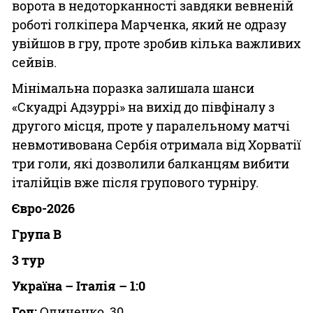
ворота в недоторканності завдяки вевненій
роботі голкіпера Марченка, який не одразу
увійшов в гру, проте зробив кілька важливих
сейвів.
Мінімальна поразка залишала шанси
«Скуадрі Адзуррі» на вихід до півфіналу з
другого місця, проте у паралельному матчі
невмотивована Сербія отримала від Хорватії
три голи, які дозволили балканцям вибити
італійців вже після групового турніру.
Євро-2026
Група В
3 тур
Україна – Італія – 1:0
Гол:
Оличенко, 30.