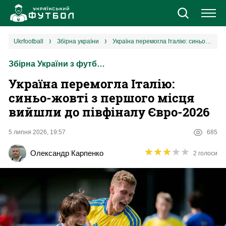
Новини
ukrfootball
збірна україни
Україна перемогла Італію: синьо-жовті з першого місця вийшли до півфіналу Євро-2026
Збірна України з футболу
Збірна
Україна перемогла Італію:
Єврокубки
синьо-жовті з першого місця
вийшли до півфіналу Євро-2026
УПЛ
5 липня 2026, 19:57
685
1 ліга
★
★
★
★
★
★
★
★
★
★
Олександр Карпенко
2 голоси
2 ліга
Різне
Букмекери