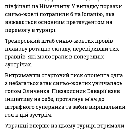
півфіналі на Німеччину. У випадку поразки
синьо-жовті потрапили б на Іспанію, яка
ввжаається основним претендентом на
перемогу в турнірі.
Тренерський штаб синьо-жовтих провів
планову ротацію складу, перевіривши тих
гравців, які мало грали в попередніх
зустрічах.
Витримавши стартовий тиск опонента одна
з небагатьох атак синьо-жовтих увінчалась
голом Оличенка. Півзахисник Баварії взяв
ініціативу на себе, протягнув м'яч до
штрафного суперника та забив вирішальний
гол в цій зустрііч.
Українці вперше на цьому турнірі втримали