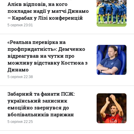
Алієв відповів, на кого
покладає надії у матчі Динамо
– Карабах у Лізі конференцій
5 серпня 23:01
«Реальна перевірка на
профпридатність»: Демченко
відреагував на чутки про
можливу відставку Костюка з
Динамо
5 серпня 22:38
Забарний та фанати ПСЖ:
український захисник
емоційно звернувся до
вболівальників парижан
5 серпня 22:25