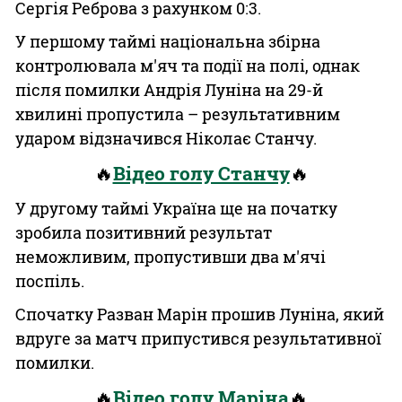
Сергія Реброва з рахунком 0:3.
У першому таймі національна збірна
контролювала м'яч та події на полі, однак
після помилки Андрія Луніна на 29-й
хвилині пропустила – результативним
ударом відзначився Ніколає Станчу.
🔥
Відео голу Станчу
🔥
У другому таймі Україна ще на початку
зробила позитивний результат
неможливим, пропустивши два м'ячі
поспіль.
Спочатку Разван Марін прошив Луніна, який
вдруге за матч припустився результативної
помилки.
🔥
Відео голу Маріна
🔥