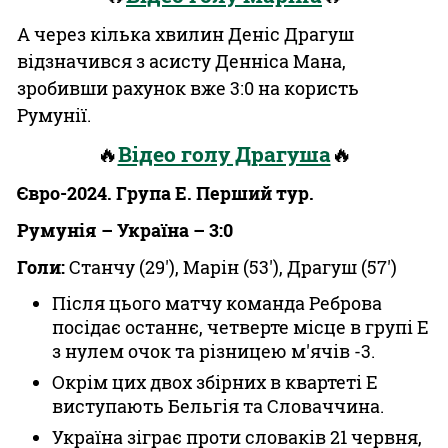
А через кілька хвилин Деніс Драгуш
відзначився з асисту Денніса Мана,
зробивши рахунок вже 3:0 на користь
Румунії.
🔥
Відео голу Драгуша
🔥
Євро-2024. Група Е. Перший тур.
Румунія – Україна – 3:0
Голи:
Станчу (29'), Марін (53'), Драгуш (57')
Після цього матчу команда Реброва
посідає останнє, четверте місце в групі Е
з нулем очок та різницею м'ячів -3.
Окрім цих двох збірних в квартеті Е
виступають Бельгія та Словаччина.
Україна зіграє проти словаків 21 червня,