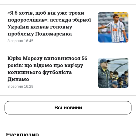
«Я б хотів, щоб він уже трохи
подорослішав»: легенда збірної
України назвав головну
проблему Пономаренка
8 серпня 16:45
Юрію Морозу виповнилося 56
років: що відомо про кар’єру
колишнього футболіста
Динамо
8 серпня 16:29
Всі новини
Ексклюзив