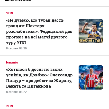
УПЛ
«Не думаю, що Туран дасть
гравцям Шахтаря
розслабитися»: Федецький дав
прогноз на всі матчі другого
туру УПЛ
8 серпня 08:39
Іспанія
«Хотілося б досягти таких
успіхів, як Довбик»: Олександр
Пищур – про дебют за Жирону,
Ваната та Циганкова
8 серпня 08:22
УПЛ