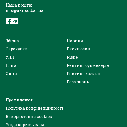
Наша пошта:
info@ukrfootball.ua
Збірна
Новини
Єврокубки
Ексклюзив
УПЛ
Різне
1 ліга
Рейтинг букмекерів
2 ліга
Рейтинг казино
База знань
Про видання
Політика конфіденційності
Використання cookies
Угода користувача