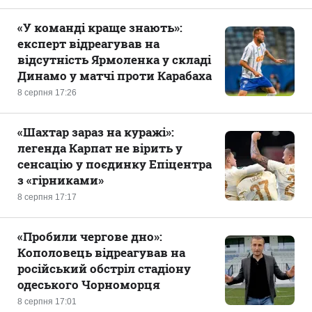
«У команді краще знають»:
експерт відреагував на
відсутність Ярмоленка у складі
Динамо у матчі проти Карабаха
8 серпня 17:26
«Шахтар зараз на куражі»:
легенда Карпат не вірить у
сенсацію у поєдинку Епіцентра
з «гірниками»
8 серпня 17:17
«Пробили чергове дно»:
Кополовець відреагував на
російський обстріл стадіону
одеського Чорноморця
8 серпня 17:01