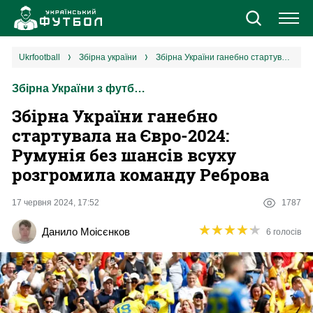
Новини
ukrfootball
збірна україни
Збірна України ганебно стартувала на Євро-2024: Румунія без шансів всуху розгромила команду Реброва
Збірна України з футболу
Збірна
Збірна України ганебно
Єврокубки
стартувала на Євро-2024:
Румунія без шансів всуху
УПЛ
розгромила команду Реброва
1 ліга
17 червня 2024, 17:52
1787
★
★
★
★
★
★
★
★
★
★
Данило Моісєнков
6 голосів
2 ліга
Різне
Букмекери