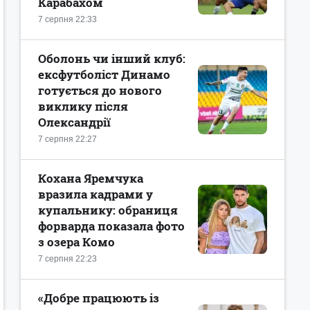
Карабахом
7 серпня 22:33
Оболонь чи інший клуб:
ексфутболіст Динамо
готується до нового
виклику після
Олександрії
7 серпня 22:27
Кохана Яремчука
вразила кадрами у
купальнику: обраниця
форварда показала фото
з озера Комо
7 серпня 22:23
«Добре працюють із