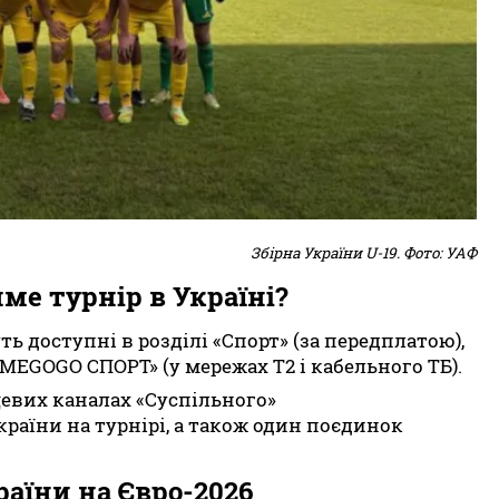
Збірна України U-19. Фото: УАФ
ме турнір в Україні?
ь доступні в розділі «Спорт» (за передплатою),
MEGOGO СПОРТ» (у мережах Т2 і кабельного ТБ).
цевих каналах «Суспільного»
країни на турнірі, а також один поєдинок
аїни на Євро-2026