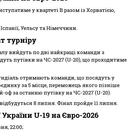
иступатиме у квартеті В разом із Хорватією,
Іспанії, Уельсу та Німеччини.
т турніру
налу вийдуть по дві найкращі команди з
дуть путівки на ЧС-2027 (U-20), що проходитиме
ундіаль отримають команди, що посядуть у
поєдинку за 5 місце, переможець якого пізніше
оф за останню путівку на ЧС-2027 (U-20).
) відбудуться 8 липня. Фінал пройде 11 липня.
 України U-19 на Євро-2026
ня, 22:00;