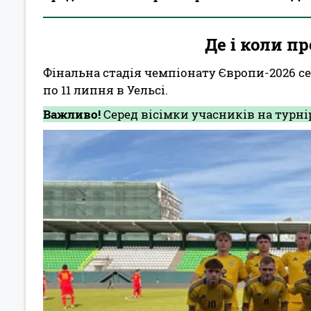
Де і коли п
Фінальна стадія чемпіонату Європи-2026 сер
по 11 липня в Уельсі.
Важливо!
Серед вісімки учасників на турні