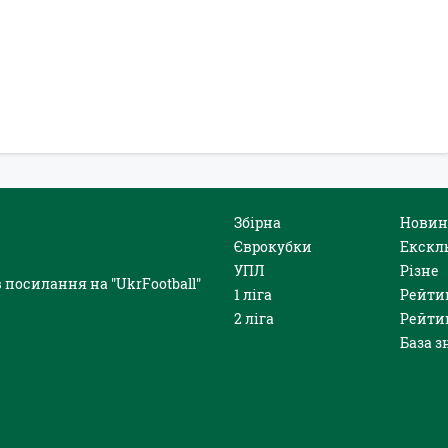
Збірна
Новин
Єврокубки
Екскл
УПЛ
Різне
 посилання на "UkrFootball"
1 ліга
Рейти
2 ліга
Рейти
База з