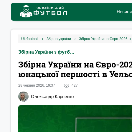
Новини
ukrfootball
збірна україни
Збірна України на Євро-2026: х
Збірна України з футболу
Збірна України на Євро-20
юнацької першості в Уельс
28 червня 2026, 19:37
427
Олександр Карпенко