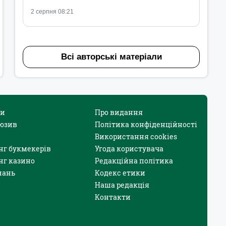
2 серпня 08:21
Всі авторські матеріали
и
Про видання
юзив
Політика конфіденційності
Використання cookies
нг букмекерів
Угода користувача
нг казино
Редакційна політика
нань
Кодекс етики
Наша редакція
Контакти