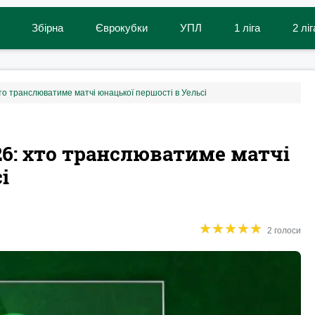
Збірна
Єврокубки
УПЛ
1 ліга
2 ліг
то транслюватиме матчі юнацької першості в Уельсі
26: хто транслюватиме матчі
і
★
★
★
★
★
★
★
★
★
★
2 голоси