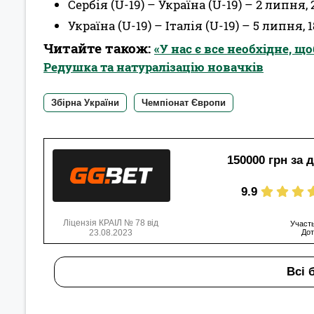
Сербія (U-19) – Україна (U-19) – 2 липня, 
Україна (U-19) – Італія (U-19) – 5 липня, 1
Читайте також:
«У нас є все необхідне, щ
Редушка та натуралізацію новачків
Збірна України
Чемпіонат Європи
150000 грн за 
9.9
Ліцензія КРАІЛ № 78 від
Участь
23.08.2023
Дот
Всі 