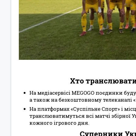
Хто транслювати
На медіасервісі MEGOGO поєдинки будут
а також на безкоштовному телеканалі «
На платформах «Суспільне Спорт» і міс
транслюватимуться всі матчі збірної У
кожного ігрового дня.
Суперники Укр