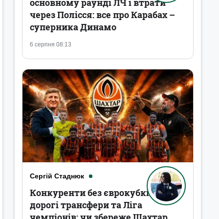
основному раунді ЛЧ і втрати
через Полісся: все про Карабах –
суперника Динамо
6 серпня 08:13
Сергій Стаднюк
Конкуренти без єврокубків,
дорогі трансфери та Ліга
чемпіонів: чи збереже Шахтар