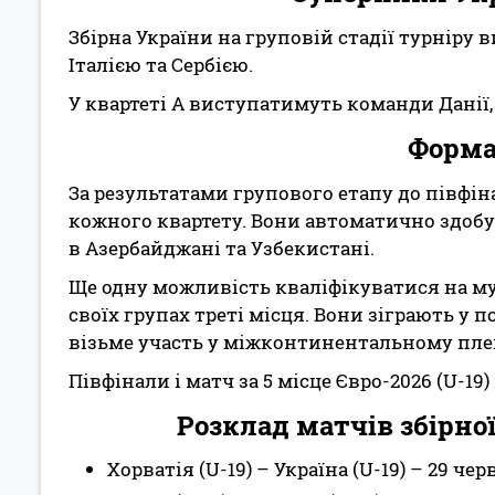
Збірна України на груповій стадії турніру в
Італією та Сербією.
У квартеті А виступатимуть команди Данії, 
Форма
За результатами групового етапу до півфі
кожного квартету. Вони автоматично здобу
в Азербайджані та Узбекистані.
Ще одну можливість кваліфікуватися на м
своїх групах треті місця. Вони зіграють у 
візьме участь у міжконтинентальному плей-
Півфінали і матч за 5 місце Євро-2026 (U-19
Розклад матчів збірної
Хорватія (U-19) – Україна (U-19) – 29 черв