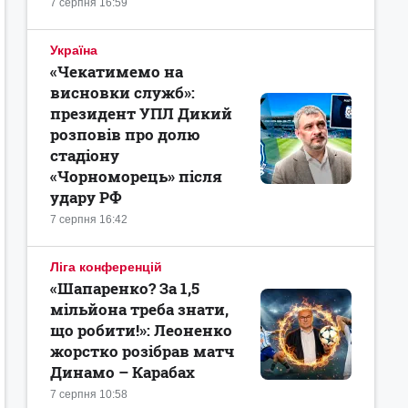
7 серпня 16:59
Україна
«Чекатимемо на
висновки служб»:
президент УПЛ Дикий
розповів про долю
стадіону
«Чорноморець» після
удару РФ
7 серпня 16:42
Ліга конференцій
«Шапаренко? За 1,5
мільйона треба знати,
що робити!»: Леоненко
жорстко розібрав матч
Динамо – Карабах
7 серпня 10:58