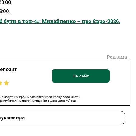
20:00;
8:00.
об бути в топ-4»: Михайленко – про Євро-2026,
Реклама
депозит
На сайт
 в азартних іграх може викликати ігрову залежність.
римуйтеся правил (принципів) відповідальної гри
букмекери