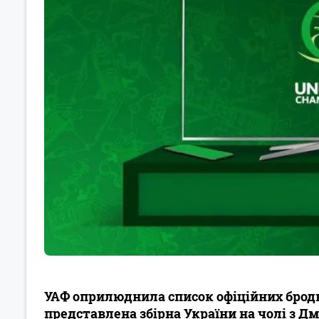
УАФ оприлюднила список офіційних бродк
представлена збірна України на чолі з 