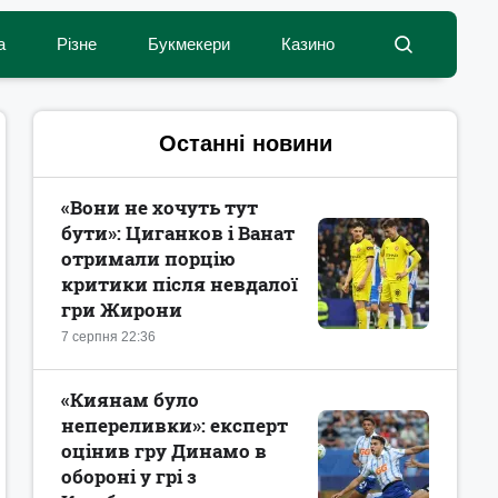
а
Різне
Букмекери
Казино
Останні новини
«Вони не хочуть тут
бути»: Циганков і Ванат
отримали порцію
критики після невдалої
гри Жирони
7 серпня 22:36
«Киянам було
непереливки»: експерт
оцінив гру Динамо в
обороні у грі з