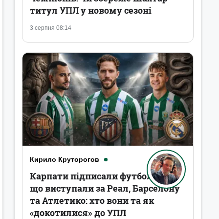
титул УПЛ у новому сезоні
3 серпня 08:14
Кирило Круторогов
Карпати підписали футболістів,
що виступали за Реал, Барселону
та Атлетико: хто вони та як
«докотилися» до УПЛ