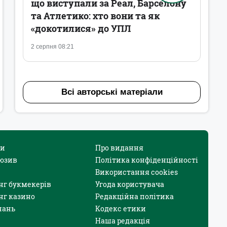
що виступали за Реал, Барселону
та Атлетико: хто вони та як
«докотилися» до УПЛ
2 серпня 08:21
Всі авторські матеріали
и
Про видання
юзив
Політика конфіденційності
Використання cookies
нг букмекерів
Угода користувача
нг казино
Редакційна політика
нань
Кодекс етики
Наша редакція