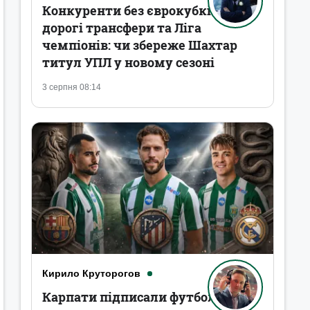
Конкуренти без єврокубків,
дорогі трансфери та Ліга
чемпіонів: чи збереже Шахтар
титул УПЛ у новому сезоні
3 серпня 08:14
Кирило Круторогов
Карпати підписали футболістів,