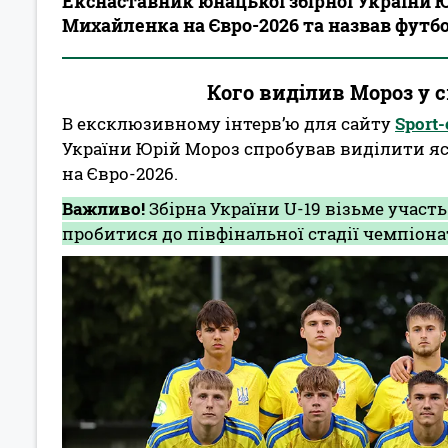
Екснаставник юнацької збірної України
Михайленка на Євро-2026 та назвав футбо
Кого виділив Мороз у с
В ексклюзивному інтерв’ю для сайту
Sport-
України Юрій Мороз спробував виділити я
на Євро-2026.
Важливо!
Збірна України U-19 візьме участь
пробитися до півфінальної стадії чемпіона