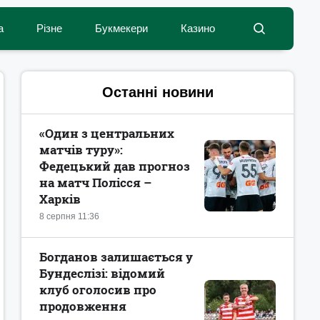
а
Різне
Букмекери
Казино
Останні новини
«Один з центральних
матчів туру»:
Федецький дав прогноз
на матч Полісся –
Харків
8 серпня 11:36
Богданов залишається у
Бундеслізі: відомий
клуб оголосив про
продовження