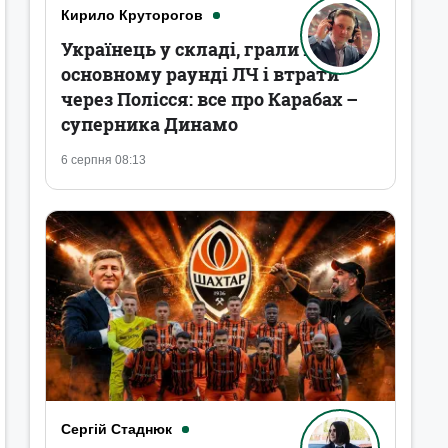
Кирило Круторогов
Українець у складі, грали в
основному раунді ЛЧ і втрати
через Полісся: все про Карабах –
суперника Динамо
6 серпня 08:13
Сергій Стаднюк