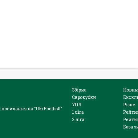
Збірна
Новин
Єврокубки
Екскл
УПЛ
Різне
 посилання на "UkrFootball"
1 ліга
Рейти
2 ліга
Рейти
База з