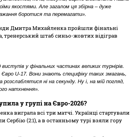
воїми якостями. Але загалом ця збірна – дуже
 бажання боротися та перемагати».
манди Дмитра Михайленка пройшли фінальні
а, тренерський штаб синьо-жовтих відіграв
 виступів у фінальних частинах великих турнірів.
а Євро U-17. Вони знають специфіку таких змагань,
розслаблятися ні на секунду. Ну і, на мій погляд,
ого натхнення».
упила у групі на Євро-2026?
нка виграла всі три матчі. Українці стартували
ли Сербію (2:1), а в останньому турі взяли гору