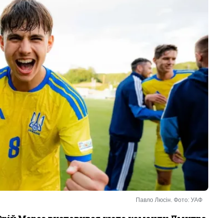
Павло Люсін. Фото: УАФ