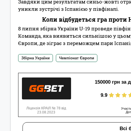
Завдяки цим результатам синьо-жовті отр
уникли зустрічі з Іспанією у півфіналі.
Коли відбудеться гра проти 
8 липня збірна України U-19 проведе півф
Команда, яка виявиться сильнішою у цьому
Європи, де зіграє з переможцем пари Іспані
Збірна України
Чемпіонат Європи
150000 грн за 
9.9
Ліцензія КРАІЛ № 78 від
Участь
23.08.2023
Дот
Всі 