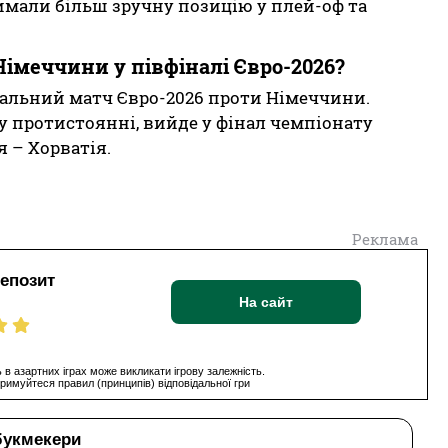
имали більш зручну позицію у плей-оф та
Німеччини у півфіналі Євро-2026?
інальний матч Євро-2026 проти Німеччини.
 протистоянні, вийде у фінал чемпіонату
я – Хорватія.
Реклама
депозит
На сайт
 в азартних іграх може викликати ігрову залежність.
римуйтеся правил (принципів) відповідальної гри
букмекери