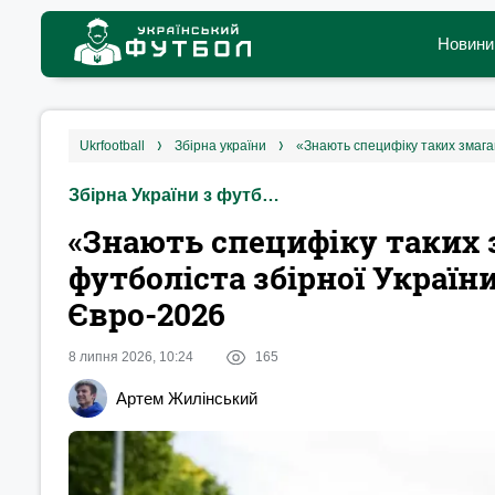
Новини
ukrfootball
збірна україни
Збірна України з футболу
«Знають специфіку таких 
футболіста збірної Україн
Євро-2026
8 липня 2026, 10:24
165
Артем Жилінський