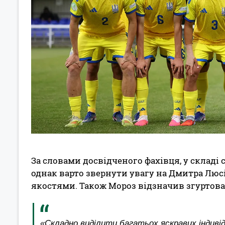
За словами досвідченого фахівця, у складі
однак варто звернути увагу на Дмитра Люс
якостями. Також Мороз відзначив згуртова
«Складно виділити багатьох яскравих індиві