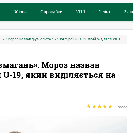
Збірна
Єврокубки
УПЛ
1 ліга
2 ліг
«Знають специфіку таких змагань»: Мороз назвав футболіста збірної України U-19, який виділяється на Євро-2026
змагань»: Мороз назвав
и U-19, який виділяється на
★
★
★
★
★
★
★
★
★
★
1 голос