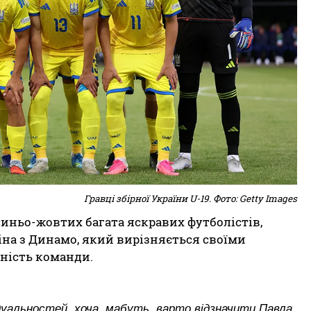
Гравці збірної України U-19. Фото: Getty Images
 синьо-жовтих багата яскравих футболістів,
іна з Динамо, який вирізняється своїми
ність команди.
дуальностей, хоча, мабуть, варто відзначити Павла