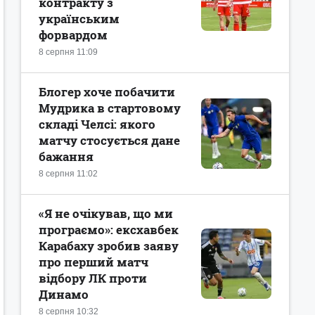
контракту з
українським
форвардом
8 серпня 11:09
Блогер хоче побачити
Мудрика в стартовому
складі Челсі: якого
матчу стосується дане
бажання
8 серпня 11:02
«Я не очікував, що ми
програємо»: ексхавбек
Карабаху зробив заяву
про перший матч
відбору ЛК проти
Динамо
8 серпня 10:32