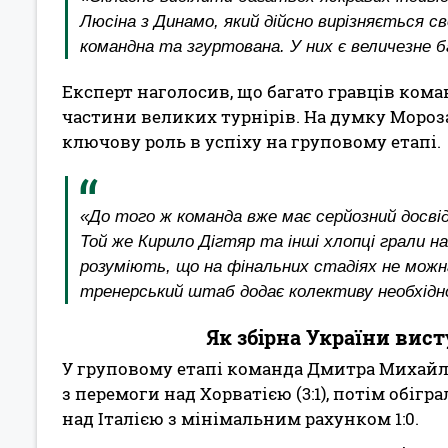
Люсіна з Динамо, який дійсно вирізняється с
командна та згуртована. У них є величезне
Експерт наголосив, що багато гравців ко
частини великих турнірів. На думку Мороз
ключову роль в успіху на груповому етапі.
«До того ж команда вже має серйозний досвід
Той же Кирило Дігтяр та інші хлопці грали н
розуміють, що на фінальних стадіях не можна 
тренерський штаб додає колективу необхідн
Як збірна України вист
У груповому етапі команда Дмитра Михайле
з перемоги над Хорватією (3:1), потім обігра
над Італією з мінімальним рахунком 1:0.