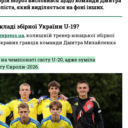
 Юрій Мороз висловився щодо команди Дмитра
ліста, який виділяється на фоні інших.
кладі збірної України U-19?
express.ua.
колишній тренер юнацької збірної
скравих гравців команди Дмитра Михайленка
 на чемпіонаті світу U-20, адже зуміла
ту Європи-2026.