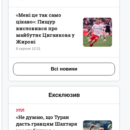
«Мені це так само
цікаво»: Пищур
висловився про
майбутнє Циганкова у
Жироні
8 серпня 10:31
Всі новини
Ексклюзив
УПЛ
«Не думаю, що Туран
дасть гравцям Шахтаря