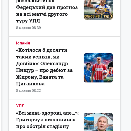
розслабитися»:
Федецький дав прогноз
на всі матчі другого
туру УПЛ
8 серпня 08:39
Іспанія
«Хотілося б досягти
таких успіхів, як
Довбик»: Олександр
Пищур – про дебют за
Жирону, Ваната та
Циганкова
8 серпня 08:22
УПЛ
«Всі живі-здорові, але...»:
Григорчук висловився
про обстріл стадіону